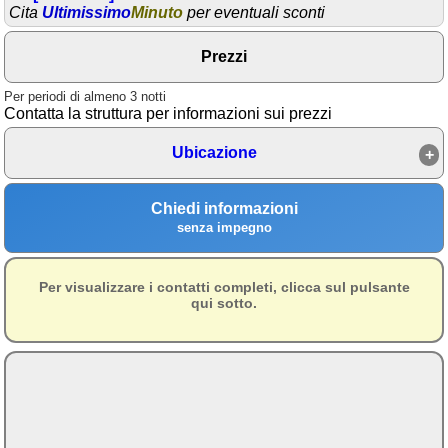
Cita
Ultimissimo
Minuto
per eventuali sconti
Area riservata
Prezzi
Chi siamo
Per periodi di almeno 3 notti
Blog
Contatta la struttura per informazioni sui prezzi
Eventi e cose da vedere
Ubicazione
➕ Segnala evento
Area riservata
Chiedi informazioni
senza impegno
Chi siamo
Ambienti
Per visualizzare i contatti completi, clicca sul pulsante
qui sotto.
≋ Mare
🗻 Montagna
Laghi
Isole