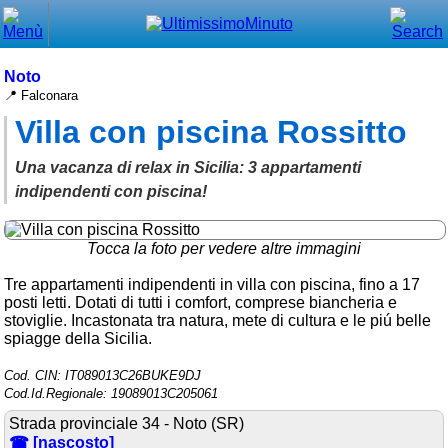
Chiudi
Menù principale
Noto
📍 Falconara
⌂ Home
Villa con piscina Rossitto
🕐 Last Minute
Una vacanza di relax in Sicilia: 3 appartamenti
🕐 First Minute
indipendenti con piscina!
🔍 Cerca
Tocca la foto per vedere altre immagini
Trova vicino a te
Tre appartamenti indipendenti in villa con piscina, fino a 17
posti letti. Dotati di tutti i comfort, comprese biancheria e
➕ Inserisci annuncio
stoviglie. Incastonata tra natura, mete di cultura e le piú belle
spiagge della Sicilia.
Ottenere il CIN
Cod. CIN: IT089013C26BUKE9DJ
Blog
Cod.Id.Regionale: 19089013C205061
Eventi e cose da vedere
Strada provinciale 34 - Noto (SR)
☎ [nascosto]
➕ Segnala evento