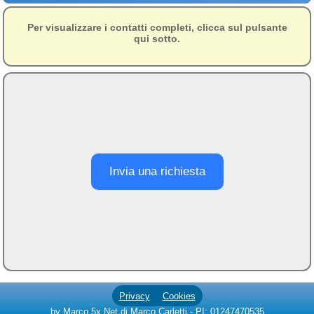
per Ferie San Francesco
Per visualizzare i contatti completi, clicca sul pulsante
Opportunità di vendita
qui sotto.
di bungalow in Liguria
per famiglie
Opportunità di
Investimento: Bed &
Breakfast in Vendita a
Finale Ligure con Vista
Mare e Attività Avviate
Opzioni di hotel a 2
stelle a Finale Ligure
Invia una richiesta
Soggiorni di Relax e
Spiritualità: Scopri le
Nostre Strutture in
Pensione Completa
Affitti estivi a Finale
Ligure per turisti e
famiglie
Privacy
Cookies
Affitto appartamenti a
by Marco 5x Net di Marco Carletti - PI: 01247470535