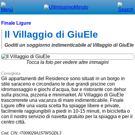
Chiudi
Menù principale
Finale Ligure
Il Villaggio di GiuEle
⌂ Home
🕐 Last Minute
Goditi un soggiorno indimenticabile al Villaggio di GiuEle
🕐 First Minute
Tocca la foto per vedere altre immagini
🔍 Cerca
Consigliata
Gli appartamenti del Residence sono situati in un borgo in
Trova vicino a te
stile saraceno e circondano le due grandi piscine con
idromassaggio e giochi d'acqua, bar e ristorante con dehor
➕ Inserisci annuncio
sulla piscina, pizzeria e minimarket. Al Villaggio di GiuEle
trascorrerete una vacanza di mare indimenticabile. Finale
Ottenere il CIN
Ligure offre una vasta scelta fra spiagge libere e private,
facilmente raggiungibili a piedi in 10-15 minuti, in bicicletta o
Blog
con il nostro servizio di navetta gratuito per la spiaggia e per il
centro città.
Eventi e cose da vedere
Cod. CIN: IT009029A157WSQDL3
➕ Segnala evento