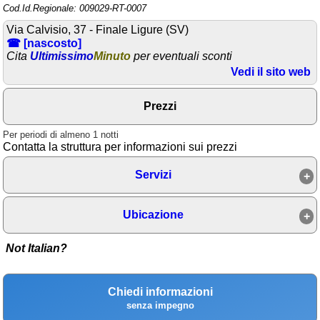
Cod.Id.Regionale: 009029-RT-0007
Area riservata
Via Calvisio, 37 - Finale Ligure (SV)
☎ [nascosto]
Chi siamo
Cita
Ultimissimo
Minuto
per eventuali sconti
Vedi il sito web
Blog
Eventi e cose da vedere
Prezzi
➕ Segnala evento
Per periodi di almeno 1 notti
Contatta la struttura per informazioni sui prezzi
Area riservata
Chi siamo
Servizi
Ricerche popolari
Ubicazione
Not Italian?
Location per eventi in
Liguria con diverse
opzioni disponibili
Chiedi informazioni
Accoglienza
senza impegno
confortevole alla Casa