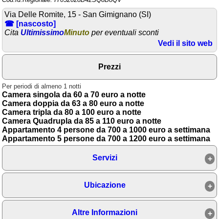
Via Delle Romite, 15 - San Gimignano (SI)
Area riservata
☎ [nascosto]
Cita
Ultimissimo
Minuto
per eventuali sconti
Chi siamo
Vedi il sito web
Blog
Prezzi
Eventi e cose da vedere
➕ Segnala evento
Per periodi di almeno 1 notti
Camera singola da 60 a 70 euro a notte
Area riservata
Camera doppia da 63 a 80 euro a notte
Camera tripla da 80 a 100 euro a notte
Chi siamo
Camera Quadrupla da 85 a 110 euro a notte
Appartamento 4 persone da 700 a 1000 euro a settimana
Appartamento 5 persone da 700 a 1200 euro a settimana
Ambienti
Servizi
≋ Mare
🗻 Montagna
Ubicazione
Laghi
Isole
Altre Informazioni