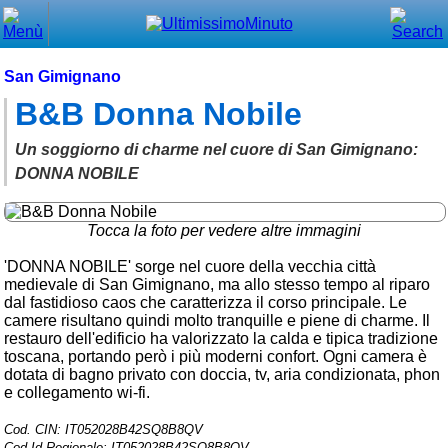
Chiudi
Menù principale
San Gimignano
B&B Donna Nobile
⌂ Home
🕐 Last Minute
Un soggiorno di charme nel cuore di San Gimignano:
DONNA NOBILE
🕐 First Minute
🔍 Cerca
Tocca la foto per vedere altre immagini
'DONNA NOBILE' sorge nel cuore della vecchia città
Trova vicino a te
medievale di San Gimignano, ma allo stesso tempo al riparo
dal fastidioso caos che caratterizza il corso principale. Le
➕ Inserisci annuncio
camere risultano quindi molto tranquille e piene di charme. Il
restauro dell'edificio ha valorizzato la calda e tipica tradizione
Ottenere il CIN
toscana, portando però i più moderni confort. Ogni camera è
dotata di bagno privato con doccia, tv, aria condizionata, phon
Blog
e collegamento wi-fi.
Eventi e cose da vedere
Cod. CIN: IT052028B42SQ8B8QV
➕ Segnala evento
Cod.Id.Regionale: IT052028B42SQ8B8QV