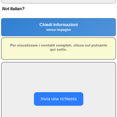
Campagna
Not Italian?
Terme
Sci
Chiedi informazioni
senza impegno
Altro
Cerca le offerte per regione
Per visualizzare i contatti completi, clicca sul pulsante
qui sotto.
Abruzzo
(214)
Basilicata
(64)
Calabria
(332)
Campania
(365)
Emilia - Romagna
(227)
Friuli - Venezia Giulia
Invia una richiesta
(39)
Lazio
(318)