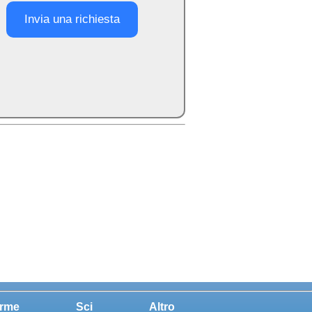
Invia una richiesta
rme
Sci
Altro