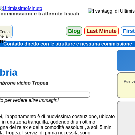
 commissioni e trattenute fiscali
Blog
Last Minute
Firs
Contatto diretto con le strutture e nessuna commissione
bria
Per v
ambrone vicino Tropea
to per vedere altre immagini
ei, l'appartamento è di nuovissima costruzione, ubicato
in una zona tranquilla, godendo di un ottimo
na del relax e della comodità assoluta , a soli 5 min
a Tropea. I servizi di prima necessità sono