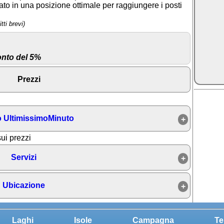
cato in una posizione ottimale per raggiungere i posti
tti brevi)
nto del 5%
Prezzi
 UltimissimoMinuto
sui prezzi
Servizi
Ubicazione
Laghi
Isole
Campagna
Te