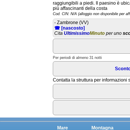
raggiungibili a piedi. Il paesino è ubi
più affascinanti della costa
Cod. CIN: N/A (alloggio non disponibile per affi
- Zambrone (VV)
☎ [nascosto]
Cita
Ultimissimo
Minuto
per uno
sco
Per periodi di almeno 31 notti
Sconto
Contatta la struttura per informazioni 
Mare
Montagna