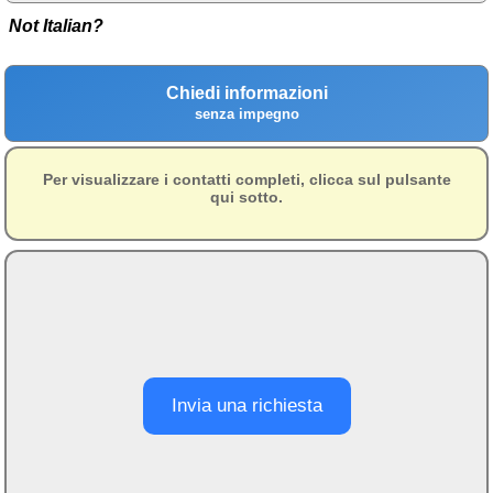
Campagna
Not Italian?
Terme
Chiedi informazioni
Sci
senza impegno
Altro
Per visualizzare i contatti completi, clicca sul pulsante
Cerca le offerte per regione
qui sotto.
Abruzzo
(214)
Basilicata
(64)
Calabria
(332)
Campania
(364)
Emilia - Romagna
(227)
Invia una richiesta
Friuli - Venezia Giulia
(39)
Lazio
(318)