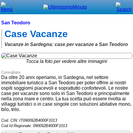
Chiudi
Menù principale
San Teodoro
Case Vacanze
⌂ Home
🕐 Last Minute
Vacanze in Sardegna: case per vacanze a San Teodoro
🕐 First Minute
Tocca la foto per vedere altre immagini
🔍 Cerca
Consigliata
Da oltre 20 anni operiamo, in Sardegna, nel settore
Trova vicino a te
immobiliare turistico a San Teodoro per poter offrire ai nostri
ospiti soggiorni piacevoli e soprattutto confortevoli. Le nostre
➕ Inserisci annuncio
case per vacanze sono solo in San Teodoro e principalmente
nella zona mare e centro. La tua scelta può essere rivolta ai
Ottenere il CIN
villaggi turistici o in case singole con soluzioni abitative mono,
bilo, trilo.
Blog
Cod. CIN: IT090092B4000F1013
Eventi e cose da vedere
Cod.Id.Regionale: 090092B4000F1013
➕ Segnala evento