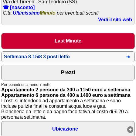
Via del Tirreno - San Teodoro (SS)
☎ [nascosto]
Area riservata
Cita
Ultimissimo
Minuto
per eventuali sconti
Vedi il sito web
Chi siamo
Blog
Last Minute
Eventi e cose da vedere
➕ Segnala evento
Settimana 8-15/8 3 posti letto
Area riservata
Prezzi
Chi siamo
Per periodi di almeno 7 notti
Ambienti
Appartamento 2 persone da 300 a 1150 euro a settimana
Appartamento 6 persone da 400 a 1460 euro a settimana
≋ Mare
I costi si intendono ad appartamento a settimana e sono
incluse pulizie finali e consumi acqua luce e gas.
🗻 Montagna
Biancheria da letto e da bagno facoltativa al costo di € 20 a
persona a settimana.
Laghi
Ubicazione
Isole