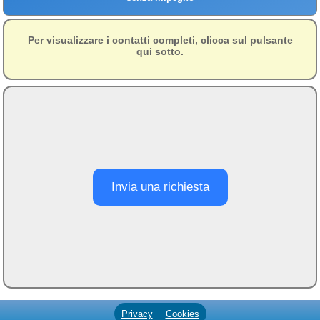
imprenditore e
influencer di successo
Per visualizzare i contatti completi, clicca sul pulsante
Location per feste
qui sotto.
private e matrimoni a
Bergamo
Accoglienza storica alla
Foresteria Gavazzeni di
Bergamo
Affitti a Bergamo:
monolocali e bilocali a
partire da 200 euro al mese
Invia una richiesta
Affitti di appartamenti e
case a Firenze e dintorni
Ambienti
≋ Mare
🗻 Montagna
Laghi
Privacy
Cookies