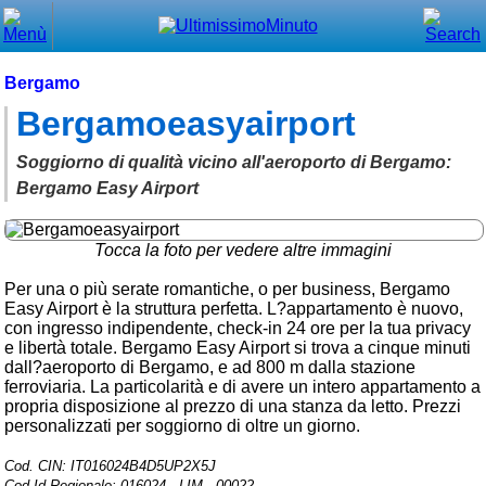
Chiudi
Menù principale
Bergamo
Bergamoeasyairport
⌂ Home
🕐 Last Minute
Soggiorno di qualità vicino all'aeroporto di Bergamo:
Bergamo Easy Airport
🕐 First Minute
🔍 Cerca
Tocca la foto per vedere altre immagini
Per una o più serate romantiche, o per business, Bergamo
Trova vicino a te
Easy Airport è la struttura perfetta. L?appartamento è nuovo,
con ingresso indipendente, check-in 24 ore per la tua privacy
➕ Inserisci annuncio
e libertà totale. Bergamo Easy Airport si trova a cinque minuti
dall?aeroporto di Bergamo, e ad 800 m dalla stazione
Ottenere il CIN
ferroviaria. La particolarità e di avere un intero appartamento a
propria disposizione al prezzo di una stanza da letto. Prezzi
Blog
personalizzati per soggiorno di oltre un giorno.
Eventi e cose da vedere
Cod. CIN: IT016024B4D5UP2X5J
➕ Segnala evento
Cod.Id.Regionale: 016024 - LIM - 00022