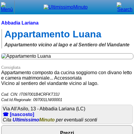
Chiudi
Menù principale
Abbadia Lariana
Appartamento Luana
⌂ Home
🕐 Last Minute
Appartamento vicino al lago e al Sentiero del Viandante
🕐 First Minute
Consigliata
🔍 Cerca
Appartamento composto da cucina soggiorno con divano letto
e camera matrimoniale... Accessoriata
Trova vicino a te
Vicino al sentiero del viandante vicino al lago.
➕ Inserisci annuncio
Cod. CIN: IT097001B4CRFKT33J
Cod.Id.Regionale: 097001LNI00001
Ottenere il CIN
Via All'Asilo, 13 - Abbadia Lariana (LC)
Blog
☎ [nascosto]
Cita
Ultimissimo
Minuto
per eventuali sconti
Eventi e cose da vedere
Prezzi
➕ Segnala evento