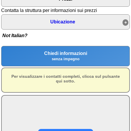
Area riservata
Contatta la struttura per informazioni sui prezzi
Chi siamo
Ubicazione
Blog
Not Italian?
Eventi e cose da vedere
➕ Segnala evento
Chiedi informazioni
senza impegno
Area riservata
Chi siamo
Per visualizzare i contatti completi, clicca sul pulsante
qui sotto.
Ambienti
≋ Mare
🗻 Montagna
Laghi
Isole