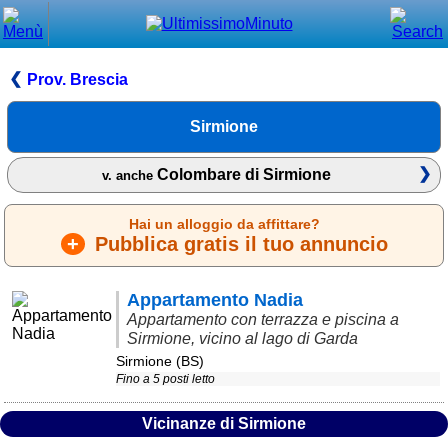
Chiudi
Menù principale
Prov. Brescia
⌂ Home
Sirmione
🕐 Last Minute
Colombare di Sirmione
v. anche
🕐 First Minute
Hai un alloggio da affittare?
🔍 Cerca
+
Pubblica gratis il tuo annuncio
Trova vicino a te
Appartamento Nadia
➕ Inserisci annuncio
Appartamento con terrazza e piscina a
Sirmione, vicino al lago di Garda
Ottenere il CIN
Sirmione (BS)
Blog
Fino a 5 posti letto
Eventi e cose da vedere
Vicinanze di Sirmione
➕ Segnala evento