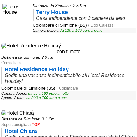
Distanza da Sirmione: 2.5 Km
Area riservata
Terry House
Casa indipendente con 3 camere da letto
Chi siamo
Colombare di Sirmione (BS)
/ Lido Galeazzi
Camera doppia
da
120
a
160
euro a notte
Blog
Eventi e cose da vedere
con filmato
➕ Segnala evento
Distanza da Sirmione: 2.9 Km
Consigliata
Area riservata
Hotel Residence Holiday
Chi siamo
Goditi una vacanza indimenticabile all'Hotel Residence
Holiday!
Ambienti
Colombare di Sirmione (BS)
/ Colombare
Camera doppia
da
55
a
160
euro a notte
Appart. 2 pers.
da
300
a
700
euro a sett.
≋ Mare
🗻 Montagna
Distanza da Sirmione: 3.1 Km
Laghi
Superconsigliata
TOP
Hotel Chiara
Isole