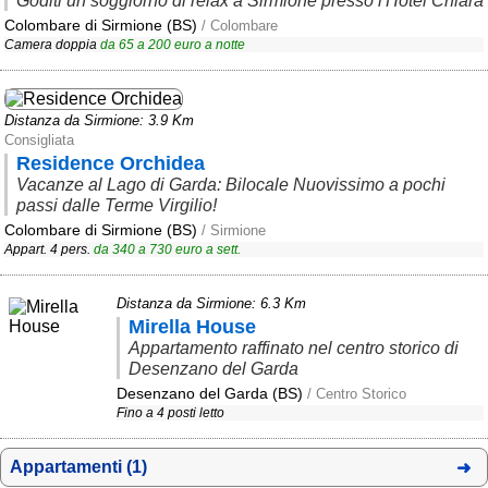
Goditi un soggiorno di relax a Sirmione presso l'Hotel Chiara
Campagna
Colombare di Sirmione (BS)
/ Colombare
Camera doppia
da
65
a
200
euro a notte
Terme
Sci
Distanza da Sirmione: 3.9 Km
Altro
Consigliata
Residence Orchidea
Cerca le offerte per regione
Vacanze al Lago di Garda: Bilocale Nuovissimo a pochi
passi dalle Terme Virgilio!
Abruzzo
(214)
Colombare di Sirmione (BS)
/ Sirmione
Appart. 4 pers.
da
340
a
730
euro a sett.
Basilicata
(64)
Calabria
(332)
Distanza da Sirmione: 6.3 Km
Mirella House
Campania
(364)
Appartamento raffinato nel centro storico di
Desenzano del Garda
Emilia - Romagna
(227)
Desenzano del Garda (BS)
/ Centro Storico
Friuli - Venezia Giulia
Fino a 4 posti letto
(39)
Lazio
(318)
Appartamenti (1)