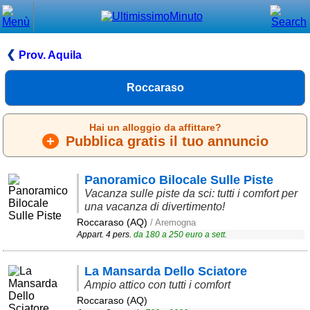
Chiudi
Menù principale
Prov. Aquila
⌂ Home
Roccaraso
🕐 Last Minute
Hai un alloggio da affittare?
🕐 First Minute
+
Pubblica gratis il tuo annuncio
🔍 Cerca
Panoramico Bilocale Sulle Piste
Trova vicino a te
Vacanza sulle piste da sci: tutti i comfort per
una vacanza di divertimento!
➕ Inserisci annuncio
Roccaraso (AQ)
/ Aremogna
Appart. 4 pers.
da
180
a
250
euro a sett.
Ottenere il CIN
Blog
La Mansarda Dello Sciatore
Eventi e cose da vedere
Ampio attico con tutti i comfort
Roccaraso (AQ)
➕ Segnala evento