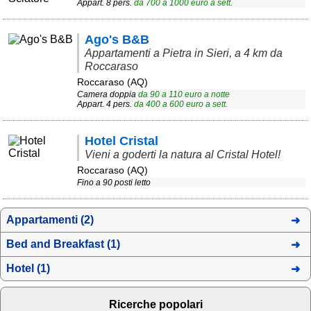
Appart. 8 pers.
da
700
a
1000
euro a sett.
Area riservata
Ago's B&B
Chi siamo
Appartamenti a Pietra in Sieri, a 4 km da
Roccaraso
Blog
Roccaraso (AQ)
Camera doppia
da
90
a
110
euro a notte
Eventi e cose da vedere
Appart. 4 pers.
da
400
a
600
euro a sett.
➕ Segnala evento
Hotel Cristal
Area riservata
Vieni a goderti la natura al Cristal Hotel!
Chi siamo
Roccaraso (AQ)
Fino a 90 posti letto
Ambienti
Appartamenti (2)
≋ Mare
Bed and Breakfast (1)
🗻 Montagna
Hotel (1)
Laghi
Isole
Ricerche popolari