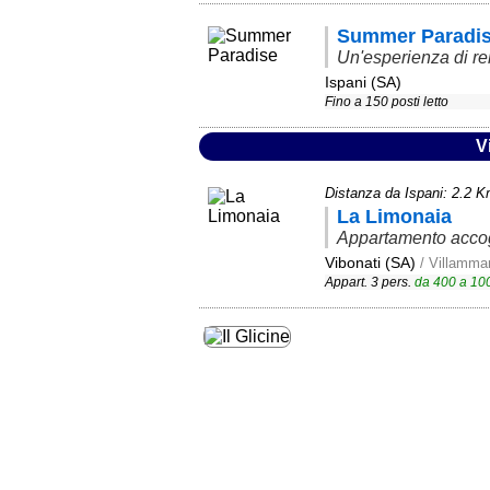
Summer Paradi
Un'esperienza di r
Ispani (SA)
Fino a 150 posti letto
V
Distanza da Ispani: 2.2 
La Limonaia
Appartamento accog
Vibonati (SA)
/ Villamma
Appart. 3 pers.
da
400
a
10