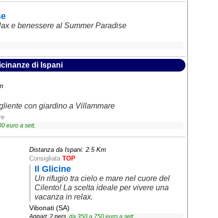
se
elax e benessere al Summer Paradise
icinanze di Ispani
Km
liente con giardino a Villammare
re
00
euro a sett.
Distanza da Ispani: 2.5 Km
Consigliata
TOP
Il Glicine
Un rifugio tra cielo e mare nel cuore del
Cilento! La scelta ideale per vivere una
vacanza in relax.
Vibonati (SA)
Appart. 2 pers.
da
350
a
750
euro a sett.