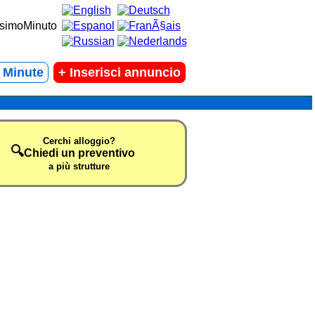
t Minute
+
Inserisci annuncio
Cerchi alloggio?
🔍
Chiedi un preventivo
a più strutture