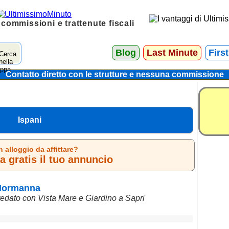
 commissioni e trattenute fiscali
Blog
Last Minute
Firs
Contatto diretto con le strutture e nessuna commissione
Ispani
n alloggio da affittare?
 gratis il tuo annuncio
 Normanna
redato con Vista Mare e Giardino a Sapri