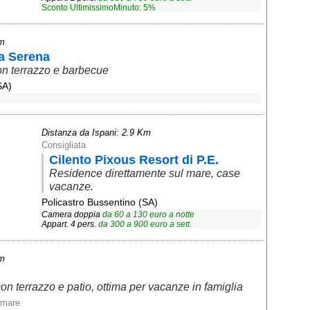
Sconto UltimissimoMinuto: 5%
Km
a Serena
on terrazzo e barbecue
SA)
Distanza da Ispani: 2.9 Km
Consigliata
Cilento Pixous Resort di P.E.
Residence direttamente sul mare, case
vacanze.
Policastro Bussentino (SA)
Camera doppia
da
60
a
130
euro a notte
Appart. 4 pers.
da
300
a
900
euro a sett.
Km
on terrazzo e patio, ottima per vacanze in famiglia
mmare