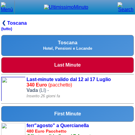
Chiudi
Menù principale
Toscana
(tutto)
⌂ Home
Toscana
🕐 Last Minute
Hotel, Pensioni e Locande
🕐 First Minute
Last Minute
🔍 Cerca
Last-minute valido dal 12 al 17 Luglio
Trova vicino a te
340 Euro
(pacchetto)
Vada
(LI) -
➕ Inserisci annuncio
Inserito 26 giorni fa
Ottenere il CIN
Blog
First Minute
Eventi e cose da vedere
ferr"agosto" a Quercianella
480 Euro Pacchetto
➕ Segnala evento