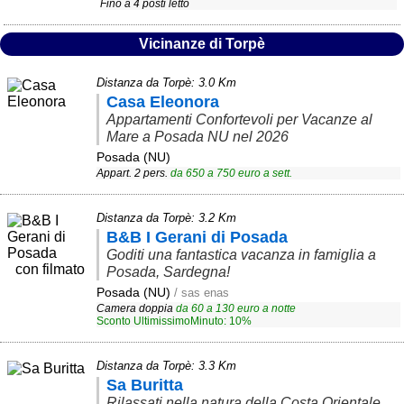
Fino a 4 posti letto
Area riservata
Vicinanze di Torpè
Chi siamo
Distanza da Torpè: 3.0 Km
Blog
Casa Eleonora
Appartamenti Confortevoli per Vacanze al
Eventi e cose da vedere
Mare a Posada NU nel 2026
➕ Segnala evento
Posada (NU)
Appart. 2 pers.
da
650
a
750
euro a sett.
Area riservata
Distanza da Torpè: 3.2 Km
Chi siamo
B&B I Gerani di Posada
Goditi una fantastica vacanza in famiglia a
Ambienti
con filmato
Posada, Sardegna!
≋ Mare
Posada (NU)
/ sas enas
Camera doppia
da
60
a
130
euro a notte
Sconto UltimissimoMinuto: 10%
🗻 Montagna
Laghi
Distanza da Torpè: 3.3 Km
Sa Buritta
Isole
Rilassati nella natura della Costa Orientale