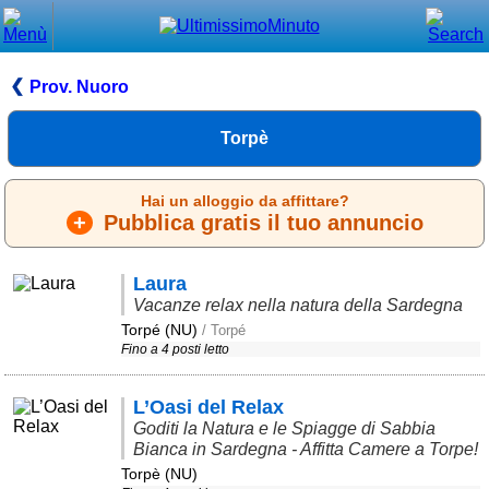
Chiudi
Menù principale
Prov. Nuoro
⌂ Home
Torpè
🕐 Last Minute
Hai un alloggio da affittare?
🕐 First Minute
+
Pubblica gratis il tuo annuncio
🔍 Cerca
Laura
Trova vicino a te
Vacanze relax nella natura della Sardegna
Torpé (NU)
/ Torpé
➕ Inserisci annuncio
Fino a 4 posti letto
Ottenere il CIN
L’Oasi del Relax
Blog
Goditi la Natura e le Spiagge di Sabbia
Eventi e cose da vedere
Bianca in Sardegna - Affitta Camere a Torpe!
Torpè (NU)
➕ Segnala evento