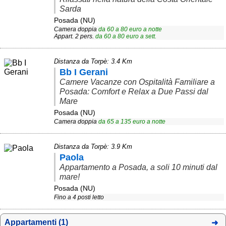
Campagna
Sarda
Posada (NU)
Terme
Camera doppia
da
60
a
80
euro a notte
Appart. 2 pers.
da
60
a
80
euro a sett.
Sci
Altro
Distanza da Torpè: 3.4 Km
Bb I Gerani
Camere Vacanze con Ospitalità Familiare a
Cerca le offerte per regione
Posada: Comfort e Relax a Due Passi dal
Abruzzo
(214)
Mare
Posada (NU)
Basilicata
(64)
Camera doppia
da
65
a
135
euro a notte
Calabria
(332)
Distanza da Torpè: 3.9 Km
Campania
(364)
Paola
Appartamento a Posada, a soli 10 minuti dal
Emilia - Romagna
(227)
mare!
Posada (NU)
Friuli - Venezia Giulia
(39)
Fino a 4 posti letto
Lazio
(318)
Appartamenti (1)