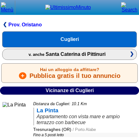
Chiudi
Menù principale
Prov. Oristano
⌂ Home
Cuglieri
🕐 Last Minute
Santa Caterina di Pittinuri
v. anche
🕐 First Minute
Hai un alloggio da affittare?
🔍 Cerca
+
Pubblica gratis il tuo annuncio
Trova vicino a te
Vicinanze di Cuglieri
➕ Inserisci annuncio
Distanza da Cuglieri: 10.1 Km
Ottenere il CIN
La Pinta
Appartamento con vista mare e ampio
Blog
terrazzo con barbecue
Eventi e cose da vedere
Tresnuraghes (OR)
/ Porto Alabe
Fino a 5 posti letto
➕ Segnala evento