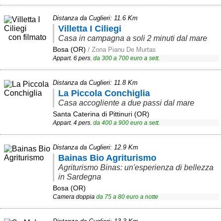
Area riservata
Distanza da Cuglieri: 11.6 Km
Villetta I Ciliegi
Chi siamo
con filmato
Casa in campagna a soli 2 minuti dal mare
Bosa (OR)
/ Zona Pianu De Murtas
Blog
Appart. 6 pers.
da
300
a
700
euro a sett.
Eventi e cose da vedere
Distanza da Cuglieri: 11.8 Km
➕ Segnala evento
La Piccola Conchiglia
Area riservata
Casa accogliente a due passi dal mare
Santa Caterina di Pittinuri (OR)
Chi siamo
Appart. 4 pers.
da
400
a
900
euro a sett.
Ambienti
Distanza da Cuglieri: 12.9 Km
Bainas Bio Agriturismo
≋ Mare
Agriturismo Binas: un'esperienza di bellezza
🗻 Montagna
in Sardegna
Bosa (OR)
Laghi
Camera doppia
da
75
a
80
euro a notte
Isole