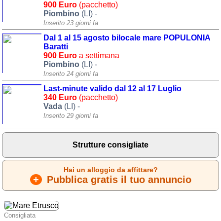
900 Euro
(pacchetto)
Campagna
Piombino
(LI) -
Inserito 23 giorni fa
Terme
Dal 1 al 15 agosto bilocale mare POPULONIA
Sci
Baratti
900 Euro
a settimana
Altro
Piombino
(LI) -
Inserito 24 giorni fa
Cerca le offerte per regione
Last-minute valido dal 12 al 17 Luglio
340 Euro
(pacchetto)
Abruzzo
(214)
Vada
(LI) -
Basilicata
(64)
Inserito 29 giorni fa
Calabria
(331)
Strutture consigliate
Campania
(364)
Emilia - Romagna
(227)
Hai un alloggio da affittare?
+
Pubblica gratis il tuo annuncio
Friuli - Venezia Giulia
(39)
Lazio
(317)
Consigliata