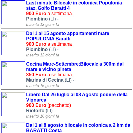
Last minute Bilocale in colonica Populonia
staz. Golfo Baratti 4
Area riservata
900 Euro
a settimana
Piombino
(LI) -
Chi siamo
Inserito 12 giorni fa
Blog
Dal 1 al 15 agosto appartamenti mare
POPULONIA Baratti
Eventi e cose da vedere
900 Euro
a settimana
Piombino
(LI) -
➕ Segnala evento
Inserito 12 giorni fa
Area riservata
Cecina Mare-Settembre:Bilocale a 300m dal
mare e vicino pineta
Chi siamo
350 Euro
a settimana
Marina di Cecina
(LI) -
Ambienti
Inserito 15 giorni fa
Libero Dal 26 luglio al 08 Agosto podere della
≋ Mare
Vignarca
900 Euro
(pacchetto)
🗻 Montagna
Riotorto
(LI) -
Inserito 16 giorni fa
Laghi
Dal 1 al 8 agosto bilocale in colonica a 2 km da
Isole
BARATTI Costa