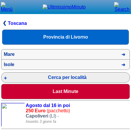
Chiudi
Menù principale
Toscana
⌂ Home
Provincia di Livorno
🕐 Last Minute
Mare
🕐 First Minute
Isole
🔍 Cerca
Cerca per località
Trova vicino a te
➕ Inserisci annuncio
Last Minute
Ottenere il CIN
Agosto dal 16 in poi
Blog
250 Euro
(pacchetto)
Capoliveri
(LI) -
Eventi e cose da vedere
Inserito 3 giorni fa
➕ Segnala evento