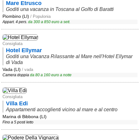
Mare Etrusco
Liguria
(189)
Goditi una vacanza in Toscana al Golfo di Baratti
Lombardia
(176)
Piombino (LI)
/ Populonia
Appart. 4 pers.
da
300
a
850
euro a sett.
Marche
(242)
Molise
(38)
Consigliata
Piemonte
(118)
Hotel Ellymar
Goditi una Vacanza Rilassante al Mare nell'Hotel Ellymar
Puglia
(787)
di Vada
Vada (LI)
/ vada
Sardegna
(457)
Camera doppia
da
80
a
160
euro a notte
Sicilia
(824)
Toscana
(448)
Consigliata
Trentino - Alto Adige
Villa Edi
(139)
Appartamenti accoglienti vicino al mare e al centro
Marina di Bibbona (LI)
Umbria
(103)
Fino a 5 posti letto
Valle d'Aosta
(28)