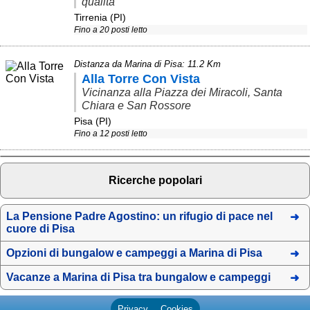
qualità
Campagna
Tirrenia (PI)
Fino a 20 posti letto
Terme
Sci
Distanza da Marina di Pisa: 11.2 Km
Alla Torre Con Vista
Altro
Vicinanza alla Piazza dei Miracoli, Santa
Chiara e San Rossore
Cerca le offerte per regione
Pisa (PI)
Fino a 12 posti letto
Abruzzo
(214)
Basilicata
(63)
Ricerche popolari
Calabria
(331)
Campania
(363)
La Pensione Padre Agostino: un rifugio di pace nel
cuore di Pisa
Emilia - Romagna
(228)
Opzioni di bungalow e campeggi a Marina di Pisa
Friuli - Venezia Giulia
(39)
Vacanze a Marina di Pisa tra bungalow e campeggi
Lazio
(318)
Privacy
Cookies