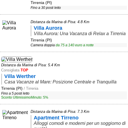
Tirrenia (PI)
Fino a 30 posti letto
Area riservata
Chi siamo
Distanza da Marina di Pisa: 4.8 Km
Villa Aurora
Blog
Villa Aurora: Una Vacanza di Relax a Tirrenia
Eventi e cose da vedere
Tirrenia (PI)
Camera doppia
da
75
a
140
euro a notte
➕ Segnala evento
Area riservata
Distanza da Marina di Pisa: 5.4 Km
Chi siamo
Consigliata
TOP
Villa Werther
Casa Vacanze al Mare: Posizione Centrale e Tranquilla
Ambienti
Tirrenia (PI)
/ Tirrenia
≋ Mare
Fino a 5 posti letto
Sconto UltimissimoMinuto: 5%
🗻 Montagna
Distanza da Marina di Pisa: 7.3 Km
Laghi
Apartment Tirreno
Isole
Alloggi comodi e moderni per un soggiorno di