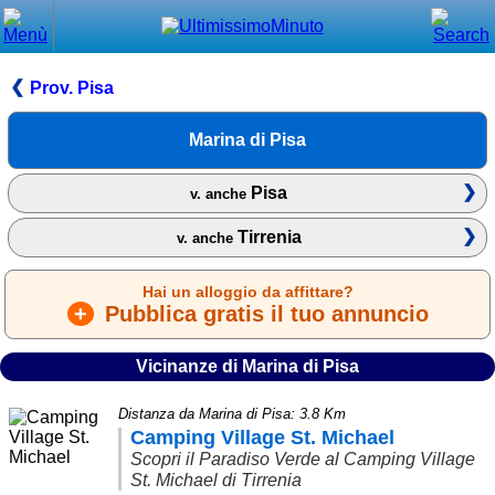
Chiudi
Menù principale
Prov. Pisa
⌂ Home
Marina di Pisa
🕐 Last Minute
Pisa
v. anche
🕐 First Minute
Tirrenia
v. anche
🔍 Cerca
Hai un alloggio da affittare?
Trova vicino a te
+
Pubblica gratis il tuo annuncio
➕ Inserisci annuncio
Vicinanze di Marina di Pisa
Ottenere il CIN
Distanza da Marina di Pisa: 3.8 Km
Blog
Camping Village St. Michael
Eventi e cose da vedere
Scopri il Paradiso Verde al Camping Village
St. Michael di Tirrenia
➕ Segnala evento