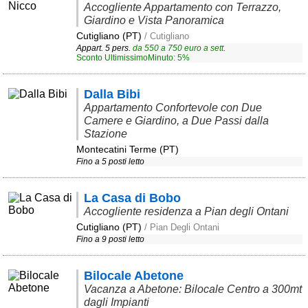
Accogliente Appartamento con Terrazzo,
Giardino e Vista Panoramica
Area riservata
Cutigliano (PT)
/ Cutigliano
Chi siamo
Appart. 5 pers.
da
550
a
750
euro a sett.
Sconto UltimissimoMinuto: 5%
Blog
Dalla Bibi
Eventi e cose da vedere
Appartamento Confortevole con Due
➕ Segnala evento
Camere e Giardino, a Due Passi dalla
Stazione
Area riservata
Montecatini Terme (PT)
Fino a 5 posti letto
Chi siamo
La Casa di Bobo
Ambienti
Accogliente residenza a Pian degli Ontani
≋ Mare
Cutigliano (PT)
/ Pian Degli Ontani
Fino a 9 posti letto
🗻 Montagna
Laghi
Bilocale Abetone
Vacanza a Abetone: Bilocale Centro a 300mt
Isole
dagli Impianti