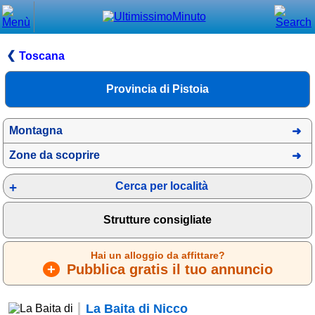
Chiudi
Menù principale
Toscana
⌂ Home
Provincia di Pistoia
🕐 Last Minute
Montagna
🕐 First Minute
Zone da scoprire
🔍 Cerca
Cerca per località
Trova vicino a te
➕ Inserisci annuncio
Strutture consigliate
Ottenere il CIN
Hai un alloggio da affittare?
Blog
+
Pubblica gratis il tuo annuncio
Eventi e cose da vedere
La Baita di Nicco
➕ Segnala evento