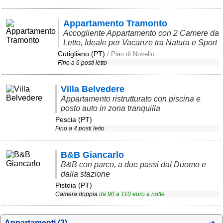
Liguria
(190)
Appartamento Tramonto
Lombardia
(177)
Accogliente Appartamento con 2 Camere da
Marche
(242)
Letto, Ideale per Vacanze tra Natura e Sport
Cutigliano (PT)
/ Pian di Novello
Molise
(38)
Fino a 6 posti letto
Piemonte
(117)
Villa Belvedere
Puglia
(786)
Appartamento ristrutturato con piscina e
posto auto in zona tranquilla
Sardegna
(456)
Pescia (PT)
Sicilia
(824)
Fino a 4 posti letto
Toscana
(450)
B&B Giancarlo
Trentino - Alto Adige
B&B con parco, a due passi dal Duomo e
(139)
dalla stazione
Pistoia (PT)
Umbria
(102)
Camera doppia
da
90
a
110
euro a notte
Valle d'Aosta
(28)
Appartamenti (2)