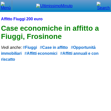
Chiudi
Menù principale
Affitto Fiuggi 200 euro
⌂ Home
Case economiche in affitto a
Fiuggi, Frosinone
🕐 Last Minute
🕐 First Minute
Vedi anche:
Fiuggi
Case in affitto
Opportunità
immobiliari
Affitti economici
Affitti annuali e con
🔍 Cerca
riscatto
Trova vicino a te
➕ Inserisci annuncio
Ottenere il CIN
Blog
Eventi e cose da vedere
➕ Segnala evento