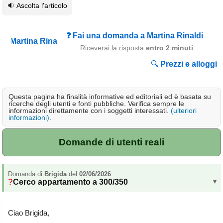
🔉 Ascolta l'articolo
Campagna
Terme
❓ Fai una domanda a Martina Rinaldi
Sci
Riceverai la risposta
entro 2 minuti
Altro
🔍
Prezzi e alloggi
Cerca le offerte per regione
Questa pagina ha finalità informative ed editoriali ed è basata su
Abruzzo
(214)
ricerche degli utenti e fonti pubbliche. Verifica sempre le
informazioni direttamente con i soggetti interessati.
(ulteriori
Basilicata
(63)
informazioni)
.
Calabria
(331)
Domande di utenti reali
Campania
(363)
Emilia - Romagna
(228)
Domanda di
Brigida
del
02/06/2026
Cerco appartamento a 300/350
▸
Friuli - Venezia Giulia
(39)
Ciao Brigida,
Lazio
(318)