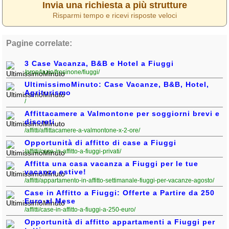
Invia una richiesta a più strutture
Risparmi tempo e ricevi risposte veloci
Pagine correlate:
3 Case Vacanza, B&B e Hotel a Fiuggi
/prop/lazio/frosinone/fiuggi/
UltimissimoMinuto: Case Vacanze, B&B, Hotel,
Agriturismo
/
Affittacamere a Valmontone per soggiorni brevi e
discreti
/affitti/affittacamere-a-valmontone-x-2-ore/
Opportunità di affitto di case a Fiuggi
/affitti/case-in-affitto-a-fiuggi-privati/
Affitta una casa vacanza a Fiuggi per le tue
vacanze estive!
/affitti/appartamento-in-affitto-settimanale-fiuggi-per-vacanze-agosto/
Case in Affitto a Fiuggi: Offerte a Partire da 250
Euro al Mese
/affitti/case-in-affitto-a-fiuggi-a-250-euro/
Opportunità di affitto appartamenti a Fiuggi per