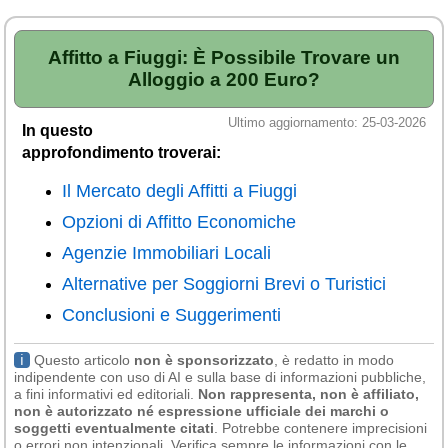
Veneto
(179)
Affitto a Fiuggi: È Possibile Trovare un
Alloggio a 200 Euro?
Ultimo aggiornamento: 25-03-2026
In questo
approfondimento troverai:
Il Mercato degli Affitti a Fiuggi
Opzioni di Affitto Economiche
Agenzie Immobiliari Locali
Alternative per Soggiorni Brevi o Turistici
Conclusioni e Suggerimenti
ℹ
Questo articolo
non è sponsorizzato
, è redatto in modo
indipendente con uso di AI e sulla base di informazioni pubbliche,
a fini informativi ed editoriali.
Non rappresenta, non è affiliato,
non è autorizzato né espressione ufficiale dei marchi o
soggetti eventualmente citati
. Potrebbe contenere imprecisioni
o errori non intenzionali. Verifica sempre le informazioni con le