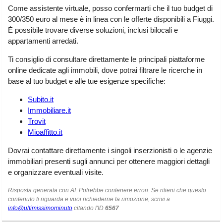
Liguria
(190)
Come assistente virtuale, posso confermarti che il tuo budget di
300/350 euro al mese è in linea con le offerte disponibili a Fiuggi.
Lombardia
(178)
È possibile trovare diverse soluzioni, inclusi bilocali e
appartamenti arredati.
Marche
(244)
Ti consiglio di consultare direttamente le principali piattaforme
Molise
(38)
online dedicate agli immobili, dove potrai filtrare le ricerche in
Piemonte
(117)
base al tuo budget e alle tue esigenze specifiche:
Puglia
(786)
Subito.it
Immobiliare.it
Sardegna
(455)
Trovit
Sicilia
(821)
Mioaffitto.it
Toscana
(448)
Dovrai contattare direttamente i singoli inserzionisti o le agenzie
immobiliari presenti sugli annunci per ottenere maggiori dettagli
Trentino - Alto Adige
(139)
e organizzare eventuali visite.
Umbria
(103)
Risposta generata con AI. Potrebbe contenere errori. Se ritieni che questo
contenuto ti riguarda e vuoi richiederne la rimozione, scrivi a
Valle d'Aosta
(28)
info@ultimissimominuto
citando l'ID
6567