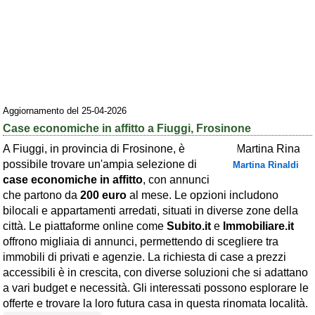
Area riservata
Chi siamo
Blog
Eventi e cose da vedere
Aggiornamento del 25-04-2026
➕ Segnala evento
Case economiche in affitto a Fiuggi, Frosinone
Area riservata
A Fiuggi, in provincia di Frosinone, è
possibile trovare un'ampia selezione di
Martina Rinaldi
Chi siamo
case economiche in affitto
, con annunci
che partono da
200 euro
al mese. Le opzioni includono
Ambienti
bilocali e appartamenti arredati, situati in diverse zone della
città. Le piattaforme online come
Subito.it
e
Immobiliare.it
≋ Mare
offrono migliaia di annunci, permettendo di scegliere tra
🗻 Montagna
immobili di privati e agenzie. La richiesta di case a prezzi
accessibili è in crescita, con diverse soluzioni che si adattano
Laghi
a vari budget e necessità. Gli interessati possono esplorare le
Isole
offerte e trovare la loro futura casa in questa rinomata località.