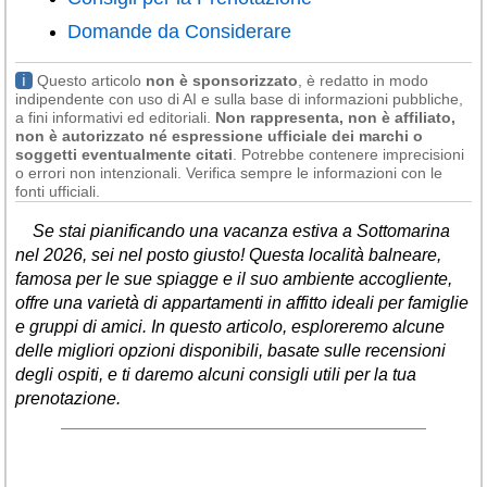
Liguria
(189)
Domande da Considerare
Lombardia
(176)
ℹ
Questo articolo
non è sponsorizzato
, è redatto in modo
Marche
(242)
indipendente con uso di AI e sulla base di informazioni pubbliche,
a fini informativi ed editoriali.
Non rappresenta, non è affiliato,
Molise
(38)
non è autorizzato né espressione ufficiale dei marchi o
soggetti eventualmente citati
. Potrebbe contenere imprecisioni
Piemonte
(118)
o errori non intenzionali. Verifica sempre le informazioni con le
fonti ufficiali.
Puglia
(787)
Se stai pianificando una vacanza estiva a Sottomarina
Sardegna
(457)
nel 2026, sei nel posto giusto! Questa località balneare,
famosa per le sue spiagge e il suo ambiente accogliente,
Sicilia
(824)
offre una varietà di appartamenti in affitto ideali per famiglie
Toscana
(448)
e gruppi di amici. In questo articolo, esploreremo alcune
delle migliori opzioni disponibili, basate sulle recensioni
Trentino - Alto Adige
degli ospiti, e ti daremo alcuni consigli utili per la tua
(139)
prenotazione.
Umbria
(103)
Valle d'Aosta
(28)