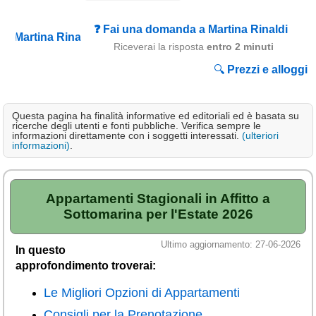
Campagna
❓ Fai una domanda a Martina Rinaldi
Terme
Riceverai la risposta
entro 2 minuti
Sci
🔍
Prezzi e alloggi
Altro
Questa pagina ha finalità informative ed editoriali ed è basata su
Cerca le offerte per regione
ricerche degli utenti e fonti pubbliche. Verifica sempre le
informazioni direttamente con i soggetti interessati.
(ulteriori
Abruzzo
(214)
informazioni)
.
Basilicata
(64)
Calabria
(331)
Appartamenti Stagionali in Affitto a
Sottomarina per l'Estate 2026
Campania
(364)
Emilia - Romagna
(227)
Ultimo aggiornamento: 27-06-2026
In questo
Friuli - Venezia Giulia
approfondimento troverai:
(39)
Le Migliori Opzioni di Appartamenti
Lazio
(317)
Consigli per la Prenotazione