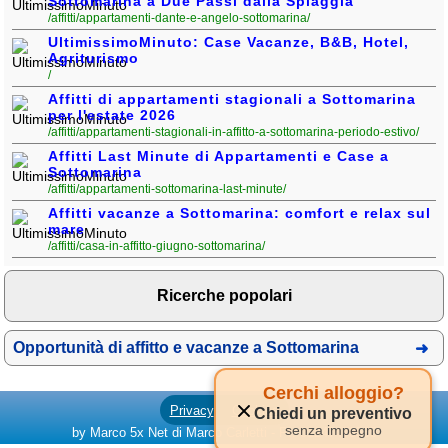
Sottomarina a Due Passi dalla Spiaggia
/affitti/appartamenti-dante-e-angelo-sottomarina/
UltimissimoMinuto: Case Vacanze, B&B, Hotel,
Agriturismo
/
Affitti di appartamenti stagionali a Sottomarina
per l'estate 2026
/affitti/appartamenti-stagionali-in-affitto-a-sottomarina-periodo-estivo/
Affitti Last Minute di Appartamenti e Case a
Sottomarina
/affitti/appartamenti-sottomarina-last-minute/
Affitti vacanze a Sottomarina: comfort e relax sul
mare
/affitti/casa-in-affitto-giugno-sottomarina/
Ricerche popolari
Opportunità di affitto e vacanze a Sottomarina
Cerchi alloggio?
Privacy
Cookies
Chiedi un preventivo
senza impegno
by Marco 5x Net di Marco Carletti - PI: 01247470535