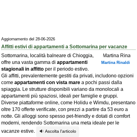
Area riservata
Chi siamo
Blog
Aggiornamento del 28-06-2026
Eventi e cose da vedere
Affitti estivi di appartamenti a Sottomarina per vacanze
➕ Segnala evento
Sottomarina, località balneare di Chioggia,
offre una vasta gamma di
appartamenti
Martina Rinaldi
Area riservata
stagionali in affitto
per il periodo estivo.
Chi siamo
Gli affitti, prevalentemente gestiti da privati, includono opzioni
come
appartamenti con vista mare
a pochi passi dalla
Ambienti
spiaggia. Le strutture disponibili variano da monolocali a
appartamenti più spaziosi, ideali per famiglie e gruppi.
≋ Mare
Diverse piattaforme online, come Holidu e Wimdu, presentano
oltre 170 offerte verificate, con prezzi a partire da 53 euro a
🗻 Montagna
notte. Gli alloggi sono spesso pet-friendly e dotati di comfort
Laghi
moderni, rendendo Sottomarina una meta ideale per le
vacanze estive.
Isole
🔉 Ascolta l'articolo