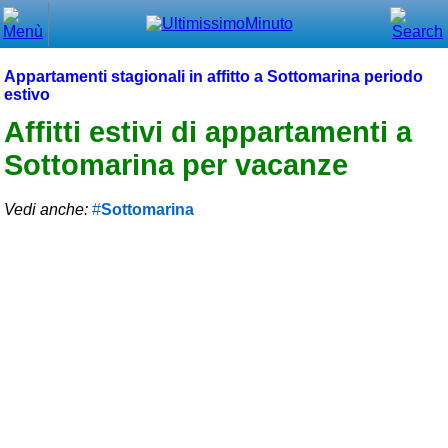
Chiudi
Menù principale
Appartamenti stagionali in affitto a Sottomarina periodo
estivo
⌂ Home
Affitti estivi di appartamenti a
🕐 Last Minute
Sottomarina per vacanze
🕐 First Minute
Vedi anche:
Sottomarina
🔍 Cerca
Trova vicino a te
➕ Inserisci annuncio
Ottenere il CIN
Blog
Eventi e cose da vedere
➕ Segnala evento