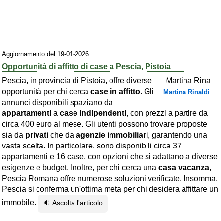
Area riservata
Chi siamo
Blog
Aggiornamento del 19-01-2026
Opportunità di affitto di case a Pescia, Pistoia
Eventi e cose da vedere
Pescia, in provincia di Pistoia, offre diverse
➕ Segnala evento
opportunità per chi cerca
case in affitto
. Gli
Martina Rinaldi
annunci disponibili spaziano da
Area riservata
appartamenti
a
case indipendenti
, con prezzi a partire da
Chi siamo
circa 400 euro al mese. Gli utenti possono trovare proposte
sia da
privati
che da
agenzie immobiliari
, garantendo una
Ambienti
vasta scelta. In particolare, sono disponibili circa 37
appartamenti e 16 case, con opzioni che si adattano a diverse
≋ Mare
esigenze e budget. Inoltre, per chi cerca una
casa vacanza
,
🗻 Montagna
Pescia Romana offre numerose soluzioni verificate. Insomma,
Pescia si conferma un'ottima meta per chi desidera affittare un
Laghi
immobile.
🔉 Ascolta l'articolo
Isole