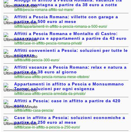
Veneto
(179)
mare e montagna a partire da 38 euro a notte
/affitti/pescia-romana-affitto-sul-mare/
Affitti a Pescia Romana: villette con garage a
partire da 500 euro al mese
/affitti/appartamenti-in-affitto-a-pescia-romana-a-500-euro/
Affitti a Pescia Romana e Montalto di Castro:
case vacanza e appartamenti a partire da 43 euro
/affitti/case-in-affitto-pescia-romana-privati/
Affitti convenienti a Pescia: soluzioni per tutte le
esigenze
/affitti/affitti-pescia-300-euro/
Affitti vacanze a Pescia Romana: relax e natura a
partire da 38 euro al giorno
/affitti/casa-affitto-pescia-romana-mese-ottobre/
Appartamenti in affitto a Pescia e Monsummano
Terme: soluzioni per ogni esigenza
/affitti/casa-affitto-pescia-arredata-da-privato/
Affitti a Pescia: case in affitto a partire da 420
euro
/affitti/affitto-casa-pescia/
Case in affitto a Pescia: soluzioni economiche a
partire da 250 euro al mese
/affitti/case-in-affitto-a-pescia-a-250-euro/