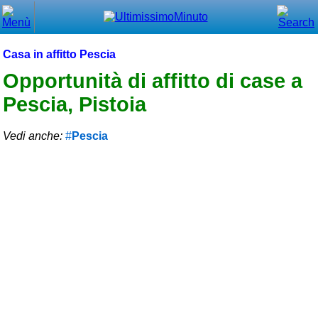
Chiudi
Menù principale
Casa in affitto Pescia
⌂ Home
Opportunità di affitto di case a
Pescia, Pistoia
🕐 Last Minute
🕐 First Minute
Vedi anche:
Pescia
🔍 Cerca
Trova vicino a te
➕ Inserisci annuncio
Ottenere il CIN
Blog
Eventi e cose da vedere
➕ Segnala evento