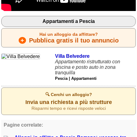
Liguria
(190)
Lombardia
(178)
Appartamenti a Pescia
Marche
(244)
Hai un alloggio da affittare?
Molise
(38)
+
Pubblica gratis il tuo annuncio
Piemonte
(117)
Villa Belvedere
Puglia
(786)
Appartamento ristrutturato con
piscina e posto auto in zona
Sardegna
(455)
tranquilla
Pescia | Appartamenti
Sicilia
(821)
Toscana
(448)
🔍 Cerchi un alloggio?
Trentino - Alto Adige
Invia una richiesta a più strutture
(139)
Risparmi tempo e ricevi risposte veloci
Umbria
(103)
Pagine correlate:
Valle d'Aosta
(28)
Alloggi in affitto a Pescia Romana: vacanze tra