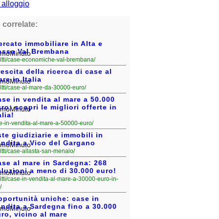
 correlate:
rcato immobiliare in Alta e
assa Val Brembana
ffitti/case-economiche-val-brembana/
escita della ricerca di case al
re in Italia
fitti/case-al-mare-da-30000-euro/
se in vendita al mare a 50.000
ro: scopri le migliori offerte in
alia!
case-in-vendita-al-mare-a-50000-euro/
te giudiziarie e immobili in
endita a Vico del Gargano
fitti/case-allasta-san-menaio/
ase al mare in Sardegna: 268
luzioni a meno di 30.000 euro!
fitti/case-in-vendita-al-mare-a-30000-euro-in-
/
pportunità uniche: case in
ndita a Sardegna fino a 30.000
ro, vicino al mare