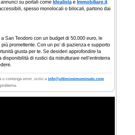
i annunci su portali come
Idealista
e
Immobiliare.it
ccessibili, spesso monolocali o bilocali, partono dai
a a San Teodoro con un budget di 50.000 euro, le
a più promettente. Con un po' di pazienza e supporto
rtunità giusta per te. Se desideri approfondire la
a disponibilità di rustici da ristrutturare nell'entroterra
edere.
a o contenga errori, scrivi a
info@ultimissimominuto.com
l problema.