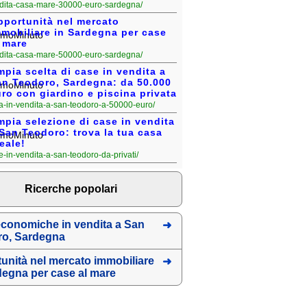
vendita-casa-mare-30000-euro-sardegna/
pportunità nel mercato
mmobiliare in Sardegna per case
 mare
vendita-casa-mare-50000-euro-sardegna/
pia scelta di case in vendita a
an Teodoro, Sardegna: da 50.000
ro con giardino e piscina privata
casa-in-vendita-a-san-teodoro-a-50000-euro/
pia selezione di case in vendita
San Teodoro: trova la tua casa
eale!
ase-in-vendita-a-san-teodoro-da-privati/
Ricerche popolari
conomiche in vendita a San
ro, Sardegna
unità nel mercato immobiliare
degna per case al mare