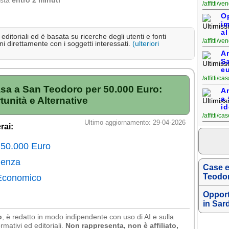
osta
entro 2 minuti
/affitti/
O
i
al
ditoriali ed è basata su ricerche degli utenti e fonti
/affitti/
i direttamente con i soggetti interessati.
(ulteriori
Am
S
eu
/affitti/
asa a San Teodoro per 50.000 Euro:
Am
a 
unità e Alternative
id
/affitti/c
Ultimo aggiornamento: 29-04-2026
rai:
 50.000 Euro
lenza
Case e
Teodo
Economico
Opport
in Sar
o
, è redatto in modo indipendente con uso di AI e sulla
rmativi ed editoriali.
Non rappresenta, non è affiliato,