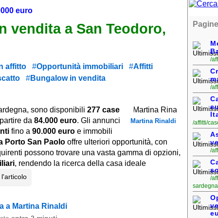
0000 euro
Pagine
n vendita a San Teodoro,
Me
B
/a
 affitto
Opportunità immobiliari
Affitti
Cr
scatto
Bungalow in vendita
ma
/af
Ca
eu
 Sardegna, sono disponibili
277 case
It
 partire da
84.000 euro
. Gli annunci
Martina Rinaldi
/affitti/
nti
fino a
90.000 euro
e immobili
As
a Porto San Paolo
offre ulteriori opportunità, con
v
/af
cquirenti possono trovare una vasta gamma di opzioni,
C
iari
, rendendo la ricerca della casa ideale
so
l'articolo
/af
sardegna
O
ve
 a Martina Rinaldi
eu