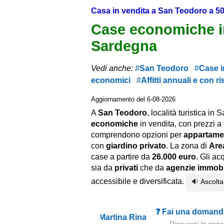
Casa in vendita a San Teodoro a 5
Case economiche i
Sardegna
Vedi anche:
San Teodoro
Case in
economici
Affitti annuali e con ri
Aggiornamento del 6-08-2026
A
San Teodoro
, località turistica in
economiche
in vendita, con prezzi a
comprendono opzioni per
appartame
con
giardino privato
. La zona di
Are
case a partire da
26.000 euro
. Gli a
sia da
privati
che da
agenzie immobil
accessibile e diversificata.
🔉 Ascolta 
❓ Fai una domanda