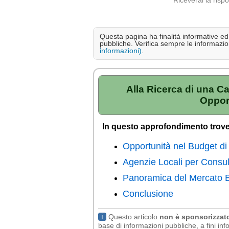
Riceverai la risp
Questa pagina ha finalità informative ed e
pubbliche. Verifica sempre le informazion
informazioni)
.
Alla Ricerca di una C
Opport
In questo approfondimento trove
Opportunità nel Budget di
Agenzie Locali per Consu
Panoramica del Mercato 
Conclusione
ℹ
Questo articolo
non è sponsorizzat
base di informazioni pubbliche, a fini info