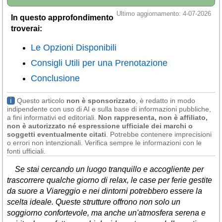
Liguria
(189)
Ultimo aggiornamento: 4-07-2026
In questo approfondimento
Lombardia
(176)
troverai:
Marche
(242)
Le Opzioni Disponibili
Molise
(38)
Consigli Utili per una Prenotazione
Piemonte
(118)
Conclusione
Puglia
(787)
ℹ
Questo articolo
non è sponsorizzato
, è redatto in modo
indipendente con uso di AI e sulla base di informazioni pubbliche,
Sardegna
(457)
a fini informativi ed editoriali.
Non rappresenta, non è affiliato,
non è autorizzato né espressione ufficiale dei marchi o
Sicilia
(824)
soggetti eventualmente citati
. Potrebbe contenere imprecisioni
o errori non intenzionali. Verifica sempre le informazioni con le
Toscana
(448)
fonti ufficiali.
Trentino - Alto Adige
Se stai cercando un luogo tranquillo e accogliente per
(139)
trascorrere qualche giorno di relax, le case per ferie gestite
Umbria
(103)
da suore a Viareggio e nei dintorni potrebbero essere la
scelta ideale. Queste strutture offrono non solo un
Valle d'Aosta
(28)
soggiorno confortevole, ma anche un'atmosfera serena e