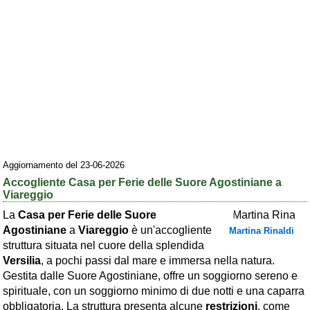
Area riservata
Chi siamo
Blog
Eventi e cose da vedere
➕ Segnala evento
Area riservata
Aggiornamento del 23-06-2026
Chi siamo
Accogliente Casa per Ferie delle Suore Agostiniane a
Viareggio
Ambienti
La
Casa per Ferie delle Suore
≋ Mare
Agostiniane
a
Viareggio
è un'accogliente
Martina Rinaldi
struttura situata nel cuore della splendida
🗻 Montagna
Versilia
, a pochi passi dal mare e immersa nella natura.
Laghi
Gestita dalle Suore Agostiniane, offre un soggiorno sereno e
spirituale, con un soggiorno minimo di due notti e una caparra
Isole
obbligatoria. La struttura presenta alcune
restrizioni
, come