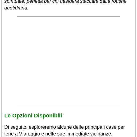
spirituale, perfetta per chi desidera staccare dalla routine
Veneto
(179)
quotidiana.
Le Opzioni Disponibili
Di seguito, esploreremo alcune delle principali case per
ferie a Viareggio e nelle sue immediate vicinanze: