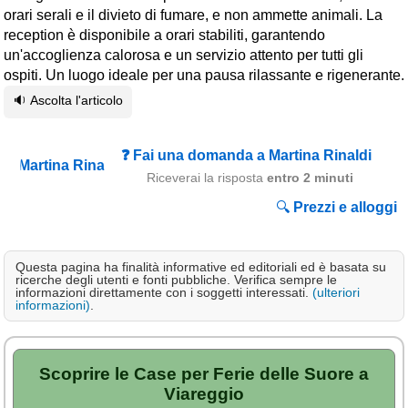
Campagna
orari serali e il divieto di fumare, e non ammette animali. La
reception è disponibile a orari stabiliti, garantendo
Terme
un'accoglienza calorosa e un servizio attento per tutti gli
ospiti. Un luogo ideale per una pausa rilassante e rigenerante.
Sci
🔉 Ascolta l'articolo
Altro
Cerca le offerte per regione
❓ Fai una domanda a Martina Rinaldi
Riceverai la risposta
entro 2 minuti
Abruzzo
(214)
🔍
Prezzi e alloggi
Basilicata
(64)
Calabria
(331)
Questa pagina ha finalità informative ed editoriali ed è basata su
Campania
(364)
ricerche degli utenti e fonti pubbliche. Verifica sempre le
informazioni direttamente con i soggetti interessati.
(ulteriori
informazioni)
.
Emilia - Romagna
(227)
Friuli - Venezia Giulia
(39)
Scoprire le Case per Ferie delle Suore a
Lazio
(317)
Viareggio