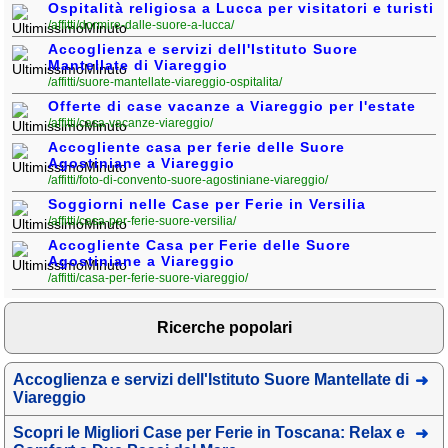
Ospitalità religiosa a Lucca per visitatori e turisti
/affitti/dormire-dalle-suore-a-lucca/
Accoglienza e servizi dell'Istituto Suore
Mantellate di Viareggio
/affitti/suore-mantellate-viareggio-ospitalita/
Offerte di case vacanze a Viareggio per l'estate
/affitti/casa-vacanze-viareggio/
Accogliente casa per ferie delle Suore
Agostiniane a Viareggio
/affitti/foto-di-convento-suore-agostiniane-viareggio/
Soggiorni nelle Case per Ferie in Versilia
/affitti/casa-per-ferie-suore-versilia/
Accogliente Casa per Ferie delle Suore
Agostiniane a Viareggio
/affitti/casa-per-ferie-suore-viareggio/
Ricerche popolari
Accoglienza e servizi dell'Istituto Suore Mantellate di
Viareggio
Scopri le Migliori Case per Ferie in Toscana: Relax e