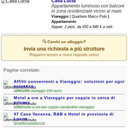
Casa Lucia
Appartamento luminoso con balconi
in zona residenziale vicino al mare
Viareggio
| Quartiere Marco Polo
|
Appartamento
Appart. 2 pers. da 650 a 840 € a sett.
🔍 Cerchi un alloggio?
Invia una richiesta a più strutture
Risparmi tempo e ricevi risposte veloci
Pagine correlate:
Affitti convenienti a Viareggio: soluzioni per ogni
esigenza
/affitti/affitti-viareggio-200-euro/
Motel a ore a Viareggio per coppie in cerca di
privacy
/affitti/motel-a-ore-per-coppie-clandestine-viareggio/
47 Case Vacanza, B&B e Hotel in provincia di
Lucca
/prop/toscana/lucca/