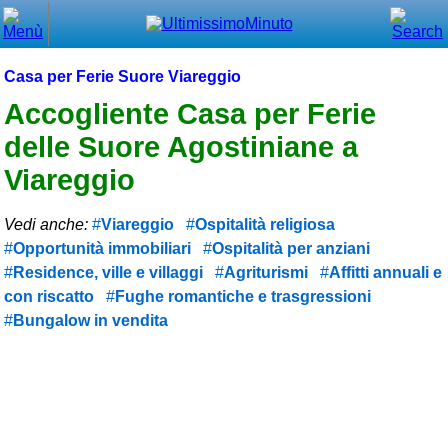
Chiudi
Menù principale
Casa per Ferie Suore Viareggio
⌂ Home
Accogliente Casa per Ferie
delle Suore Agostiniane a
🕐 Last Minute
Viareggio
🕐 First Minute
Vedi anche:
Viareggio
Ospitalità religiosa
🔍 Cerca
Opportunità immobiliari
Ospitalità per anziani
Trova vicino a te
Residence, ville e villaggi
Agriturismi
Affitti annuali e
con riscatto
Fughe romantiche e trasgressioni
➕ Inserisci annuncio
Bungalow in vendita
Ottenere il CIN
Blog
Eventi e cose da vedere
➕ Segnala evento