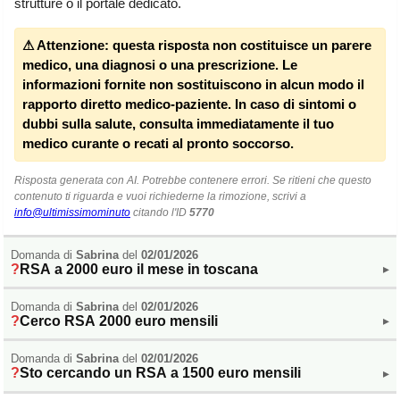
strutture o il portale dedicato.
Veneto
(179)
⚠ Attenzione:
questa risposta non costituisce un parere
medico, una diagnosi o una prescrizione. Le
informazioni fornite non sostituiscono in alcun modo il
rapporto diretto medico-paziente. In caso di sintomi o
dubbi sulla salute, consulta immediatamente il tuo
medico curante o recati al pronto soccorso.
Risposta generata con AI. Potrebbe contenere errori. Se ritieni che questo
contenuto ti riguarda e vuoi richiederne la rimozione, scrivi a
info@ultimissimominuto
citando l'ID
5770
Domanda di
Sabrina
del
02/01/2026
RSA a 2000 euro il mese in toscana
▸
Domanda di
Sabrina
del
02/01/2026
Cerco RSA 2000 euro mensili
▸
Domanda di
Sabrina
del
02/01/2026
Sto cercando un RSA a 1500 euro mensili
▸