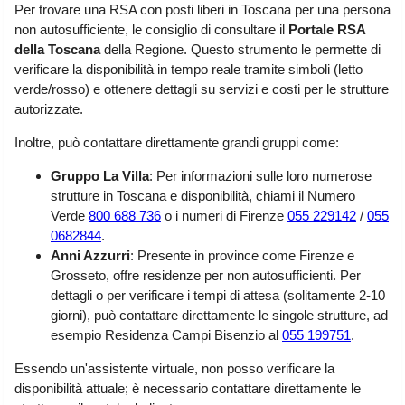
Per trovare una RSA con posti liberi in Toscana per una persona
Liguria
(189)
non autosufficiente, le consiglio di consultare il
Portale RSA
Lombardia
(176)
della Toscana
della Regione. Questo strumento le permette di
verificare la disponibilità in tempo reale tramite simboli (letto
Marche
(242)
verde/rosso) e ottenere dettagli su servizi e costi per le strutture
Molise
(38)
autorizzate.
Piemonte
(118)
Inoltre, può contattare direttamente grandi gruppi come:
Puglia
(787)
Gruppo La Villa
: Per informazioni sulle loro numerose
strutture in Toscana e disponibilità, chiami il Numero
Sardegna
(457)
Verde
800 688 736
o i numeri di Firenze
055 229142
/
055
Sicilia
(824)
0682844
.
Anni Azzurri
: Presente in province come Firenze e
Toscana
(448)
Grosseto, offre residenze per non autosufficienti. Per
dettagli o per verificare i tempi di attesa (solitamente 2-10
Trentino - Alto Adige
(139)
giorni), può contattare direttamente le singole strutture, ad
esempio Residenza Campi Bisenzio al
055 199751
.
Umbria
(103)
Essendo un'assistente virtuale, non posso verificare la
Valle d'Aosta
(28)
disponibilità attuale; è necessario contattare direttamente le