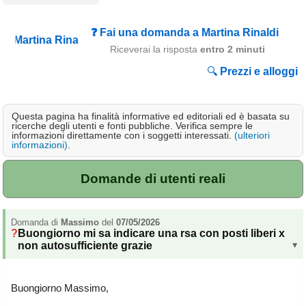
Campagna
❓ Fai una domanda a Martina Rinaldi
Terme
Riceverai la risposta
entro 2 minuti
Sci
🔍
Prezzi e alloggi
Altro
Cerca le offerte per regione
Questa pagina ha finalità informative ed editoriali ed è basata su
ricerche degli utenti e fonti pubbliche. Verifica sempre le
informazioni direttamente con i soggetti interessati.
(ulteriori
Abruzzo
(214)
informazioni)
.
Basilicata
(64)
Domande di utenti reali
Calabria
(331)
Campania
(364)
Domanda di
Massimo
del
07/05/2026
Emilia - Romagna
(227)
Buongiorno mi sa indicare una rsa con posti liberi x
non autosufficiente grazie
▸
Friuli - Venezia Giulia
(39)
Buongiorno Massimo,
Lazio
(317)