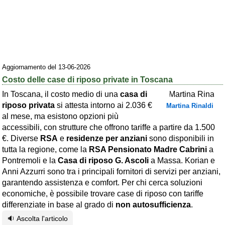
Area riservata
Chi siamo
Blog
Aggiornamento del 13-06-2026
Eventi e cose da vedere
Costo delle case di riposo private in Toscana
➕ Segnala evento
In Toscana, il costo medio di una
casa di
Area riservata
riposo privata
si attesta intorno ai 2.036 €
Martina Rinaldi
al mese, ma esistono opzioni più
Chi siamo
accessibili, con strutture che offrono tariffe a partire da 1.500
€. Diverse
RSA
e
residenze per anziani
sono disponibili in
Ambienti
tutta la regione, come la
RSA Pensionato Madre Cabrini
a
Pontremoli e la
Casa di riposo G. Ascoli
a Massa. Korian e
≋ Mare
Anni Azzurri sono tra i principali fornitori di servizi per anziani,
🗻 Montagna
garantendo assistenza e comfort. Per chi cerca soluzioni
economiche, è possibile trovare case di riposo con tariffe
Laghi
differenziate in base al grado di
non autosufficienza
.
Isole
🔉 Ascolta l'articolo