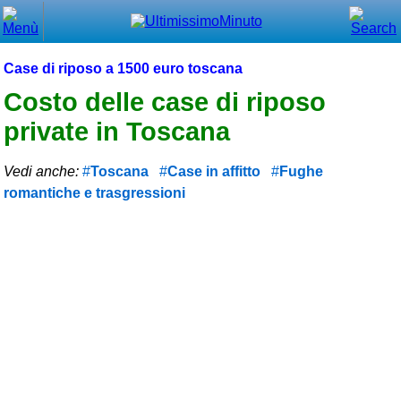
Chiudi
Menù principale
Case di riposo a 1500 euro toscana
⌂ Home
Costo delle case di riposo
private in Toscana
🕐 Last Minute
🕐 First Minute
Vedi anche:
Toscana
Case in affitto
Fughe
romantiche e trasgressioni
🔍 Cerca
Trova vicino a te
➕ Inserisci annuncio
Ottenere il CIN
Blog
Eventi e cose da vedere
➕ Segnala evento