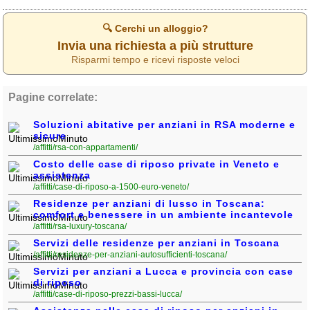
🔍 Cerchi un alloggio?
Invia una richiesta a più strutture
Risparmi tempo e ricevi risposte veloci
Pagine correlate:
Soluzioni abitative per anziani in RSA moderne e
sicure
/affitti/rsa-con-appartamenti/
Costo delle case di riposo private in Veneto e
assistenza
/affitti/case-di-riposo-a-1500-euro-veneto/
Residenze per anziani di lusso in Toscana:
comfort e benessere in un ambiente incantevole
/affitti/rsa-luxury-toscana/
Servizi delle residenze per anziani in Toscana
/affitti/residenze-per-anziani-autosufficienti-toscana/
Servizi per anziani a Lucca e provincia con case
di riposo
/affitti/case-di-riposo-prezzi-bassi-lucca/