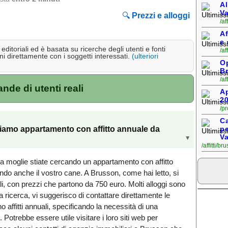
Al
Va
🔍
Prezzi e alloggi
/af
Af
e
ditoriali ed è basata su ricerche degli utenti e fonti
/af
i direttamente con i soggetti interessati.
(ulteriori
Op
B
/af
de di utenti reali
Ap
2
/p
Ca
iamo appartamento con affitto annuale da
pe
Va
▸
/affitti/b
 moglie stiate cercando un appartamento con affitto
do anche il vostro cane. A Brusson, come hai letto, si
ali, con prezzi che partono da 750 euro. Molti alloggi sono
ra ricerca, vi suggerisco di contattare direttamente le
o affitti annuali, specificando la necessità di una
 Potrebbe essere utile visitare i loro siti web per