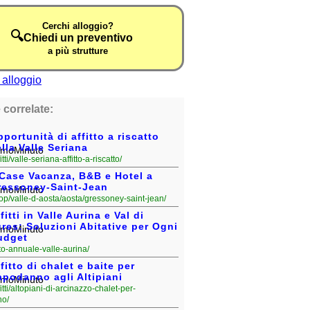
Cerchi alloggio?
🔍
Chiedi un preventivo
a più strutture
 correlate:
portunità di affitto a riscatto
lla Valle Seriana
fitti/valle-seriana-affitto-a-riscatto/
 Case Vacanza, B&B e Hotel a
ressoney-Saint-Jean
rop/valle-d-aosta/aosta/gressoney-saint-jean/
fitti in Valle Aurina e Val di
res: Soluzioni Abitative per Ogni
udget
ffitto-annuale-valle-aurina/
fitto di chalet e baite per
apodanno agli Altipiani
fitti/altopiani-di-arcinazzo-chalet-per-
o/