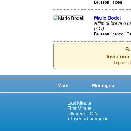
Brusson | Hotel
Mario Bodei
Affitti di breve o 
(AO)
Brusson
| centro
| C
🔍
Invia una 
Risparmi t
Mare
Montagna
Last Minute
First Minute
Ottenere il CIN
+ Inserisci annuncio