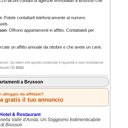
Ecco alcuni contatti di agenzie immobiliari a Brusson che
n
: Potete contattarli telefonicamente al numero
 web.
son
: Offrono appartamenti in affitto. Contattateli per
cate un affitto annuale da ottobre e che avete un cane.
rori. Se ritieni che questo contenuto ti riguarda e vuoi richiederne
itando l'ID
8581
rtamenti a Brusson
n alloggio da affittare?
 gratis il tuo annuncio
 Hotel & Restaurant
 nella Valle d'Aosta: Un Soggiorno Indimenticabile
o di Brusson