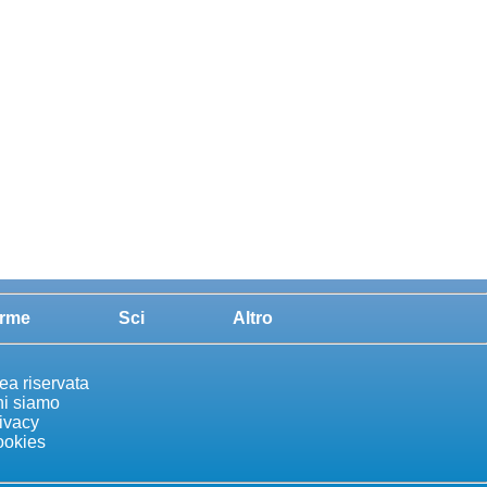
rme
Sci
Altro
ea riservata
i siamo
ivacy
okies