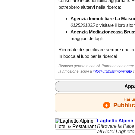
consultare le disponibilità aggiornate. 
potrebbero aiutarvi nella ricerca:
Agenzia Immobiliare La Maiso
0125301825
o visitare il loro sito
Agenzia Mediazionecasa Brus
maggiori dettagli.
Ricordate di specificare sempre che cer
In bocca al lupo per la ricerca!
Risposta generata con AI. Potrebbe contenere er
la rimozione, scrivi a
info@ultimissimominuto
c
Appa
Hai u
+
Pubblica
Laghetto Alpine
Ritrovare la Pace
all'Hotel Laghett