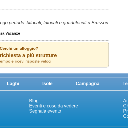
lungo periodo: bilocali, trilocali e quadrilocali a Brusson
asa Vacanze
 Cerchi un alloggio?
richiesta a più strutture
empo e ricevi risposte veloci
Laghi
Isole
Campagna
Te
Blog
Ar
Eventi e cose da vedere
Ch
Segnala evento
Pr
Co