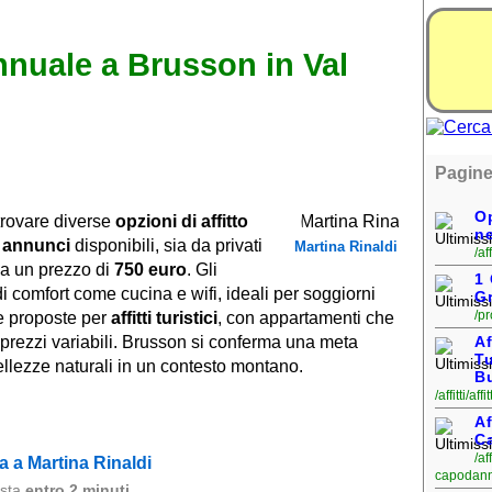
annuale a Brusson in Val
Pagine
Op
trovare diverse
opzioni di affitto
ne
i
annunci
disponibili, sia da privati
Martina Rinaldi
/af
da un prezzo di
750 euro
. Gli
1
di comfort come cucina e wifi, ideali per soggiorni
G
/p
he proposte per
affitti turistici
, con appartamenti che
prezzi variabili. Brusson si conferma una meta
Af
Tu
bellezze naturali in un contesto montano.
B
/affitti/a
Af
C
/af
 a Martina Rinaldi
capodann
osta
entro 2 minuti