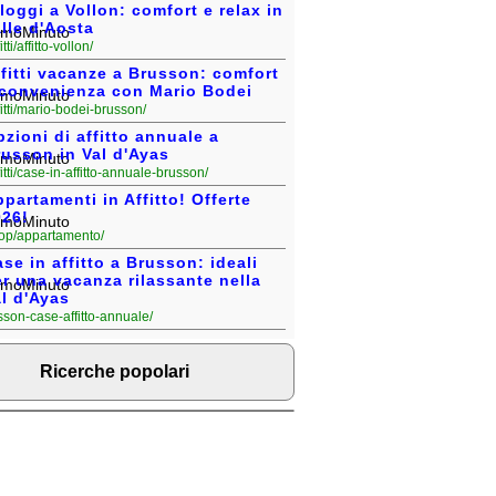
loggi a Vollon: comfort e relax in
lle d'Aosta
fitti/affitto-vollon/
fitti vacanze a Brusson: comfort
 convenienza con Mario Bodei
fitti/mario-bodei-brusson/
zioni di affitto annuale a
russon in Val d'Ayas
fitti/case-in-affitto-annuale-brusson/
partamenti in Affitto! Offerte
026!
rop/appartamento/
se in affitto a Brusson: ideali
r una vacanza rilassante nella
l d'Ayas
russon-case-affitto-annuale/
Ricerche popolari