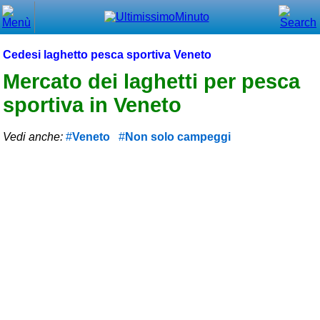
Chiudi
Menù principale
Cedesi laghetto pesca sportiva Veneto
⌂ Home
Mercato dei laghetti per pesca
sportiva in Veneto
🕐 Last Minute
🕐 First Minute
Vedi anche:
Veneto
Non solo campeggi
🔍 Cerca
Trova vicino a te
➕ Inserisci annuncio
Ottenere il CIN
Blog
Eventi e cose da vedere
➕ Segnala evento