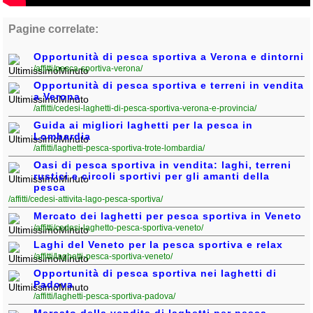
Liguria
(189)
Pagine correlate:
Lombardia
(176)
Opportunità di pesca sportiva a Verona e dintorni
Marche
(242)
/affitti/pesca-sportiva-verona/
Molise
(38)
Opportunità di pesca sportiva e terreni in vendita
a Verona
Piemonte
(118)
/affitti/cedesi-laghetti-di-pesca-sportiva-verona-e-provincia/
Guida ai migliori laghetti per la pesca in
Puglia
(787)
Lombardia
/affitti/laghetti-pesca-sportiva-trote-lombardia/
Sardegna
(457)
Oasi di pesca sportiva in vendita: laghi, terreni
rustici e circoli sportivi per gli amanti della
Sicilia
(824)
pesca
/affitti/cedesi-attivita-lago-pesca-sportiva/
Toscana
(448)
Mercato dei laghetti per pesca sportiva in Veneto
/affitti/cedesi-laghetto-pesca-sportiva-veneto/
Trentino - Alto Adige
(139)
Laghi del Veneto per la pesca sportiva e relax
/affitti/laghetti-pesca-sportiva-veneto/
Umbria
(103)
Opportunità di pesca sportiva nei laghetti di
Padova
Valle d'Aosta
(28)
/affitti/laghetti-pesca-sportiva-padova/
Mercato della vendita di laghetti per pesca