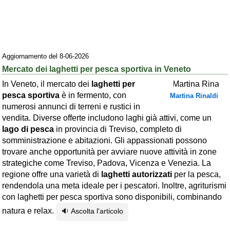
Area riservata
Chi siamo
Blog
Aggiornamento del 8-06-2026
Mercato dei laghetti per pesca sportiva in Veneto
Eventi e cose da vedere
In Veneto, il mercato dei
laghetti per
➕ Segnala evento
pesca sportiva
è in fermento, con
Martina Rinaldi
numerosi annunci di terreni e rustici in
Area riservata
vendita. Diverse offerte includono laghi già attivi, come un
Chi siamo
lago di pesca
in provincia di Treviso, completo di
somministrazione e abitazioni. Gli appassionati possono
Ambienti
trovare anche opportunità per avviare nuove attività in zone
strategiche come Treviso, Padova, Vicenza e Venezia. La
≋ Mare
regione offre una varietà di
laghetti autorizzati
per la pesca,
🗻 Montagna
rendendola una meta ideale per i pescatori. Inoltre, agriturismi
con laghetti per pesca sportiva sono disponibili, combinando
Laghi
natura e relax.
🔉 Ascolta l'articolo
Isole