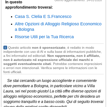
Ultimo aggiornamento: 14-01-2026
In questo
Liguria
(190)
approfondimento troverai:
Lombardia
(178)
Casa S. Clelia E S.Francesco
Marche
(244)
Altre Opzioni di Alloggio Religioso Economico
Molise
(38)
a Bologna
Risorse Utili per la Tua Ricerca
Piemonte
(117)
Puglia
(786)
ℹ
Questo articolo
non è sponsorizzato
, è redatto in modo
indipendente con uso di AI e sulla base di informazioni pubbliche,
Sardegna
(455)
a fini informativi ed editoriali.
Non rappresenta, non è affiliato,
non è autorizzato né espressione ufficiale dei marchi o
Sicilia
(821)
soggetti eventualmente citati
. Potrebbe contenere imprecisioni
o errori non intenzionali. Verifica sempre le informazioni con le
Toscana
(448)
fonti ufficiali.
Trentino - Alto Adige
Se stai cercando un luogo accogliente e conveniente
(139)
dove pernottare a Bologna, in particolare vicino a Villa
Laura, sei nel posto giusto! La città offre diverse opzioni di
Umbria
(103)
alloggio religioso economico, perfette per chi desidera un
Valle d'Aosta
(28)
soggiorno tranquillo e a basso costo. Qui di seguito troverai
alcune delle migliori scelte disponibili.