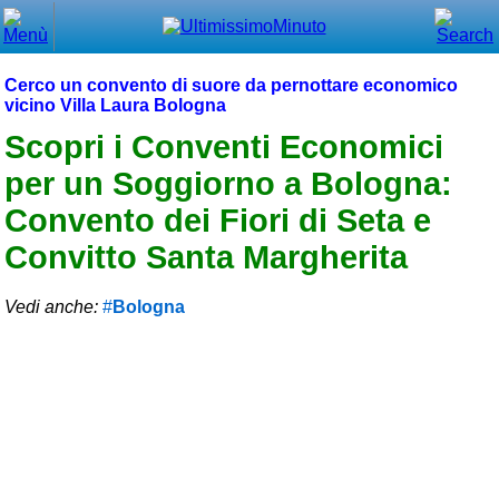
Chiudi
Menù principale
Cerco un convento di suore da pernottare economico
vicino Villa Laura Bologna
⌂ Home
Scopri i Conventi Economici
🕐 Last Minute
per un Soggiorno a Bologna:
🕐 First Minute
Convento dei Fiori di Seta e
Convitto Santa Margherita
🔍 Cerca
Trova vicino a te
Vedi anche:
Bologna
➕ Inserisci annuncio
Ottenere il CIN
Blog
Eventi e cose da vedere
➕ Segnala evento