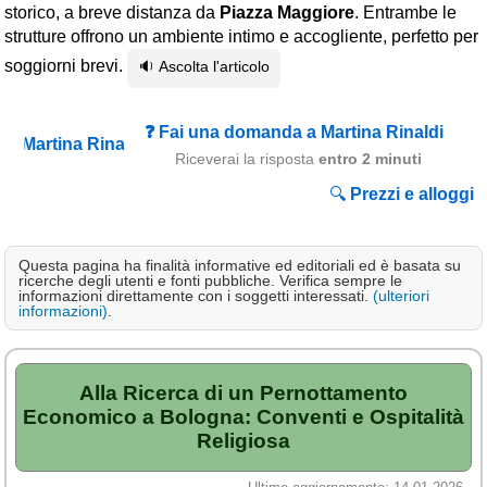
storico, a breve distanza da
Piazza Maggiore
. Entrambe le
Campagna
strutture offrono un ambiente intimo e accogliente, perfetto per
Terme
soggiorni brevi.
🔉 Ascolta l'articolo
Sci
Altro
❓ Fai una domanda a Martina Rinaldi
Riceverai la risposta
entro 2 minuti
Cerca le offerte per regione
🔍
Prezzi e alloggi
Abruzzo
(214)
Basilicata
(63)
Questa pagina ha finalità informative ed editoriali ed è basata su
ricerche degli utenti e fonti pubbliche. Verifica sempre le
Calabria
(331)
informazioni direttamente con i soggetti interessati.
(ulteriori
informazioni)
.
Campania
(363)
Emilia - Romagna
(228)
Alla Ricerca di un Pernottamento
Friuli - Venezia Giulia
Economico a Bologna: Conventi e Ospitalità
(39)
Religiosa
Lazio
(318)