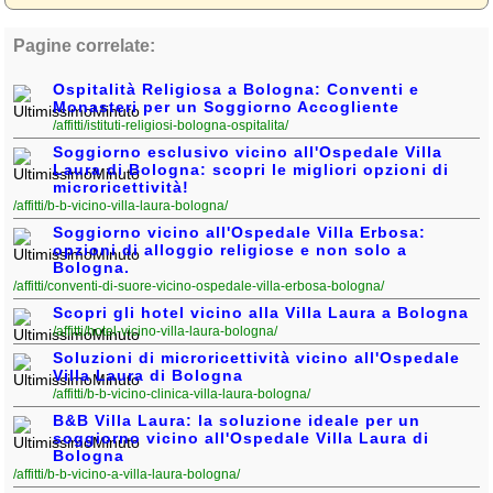
Pagine correlate:
Ospitalità Religiosa a Bologna: Conventi e
Monasteri per un Soggiorno Accogliente
/affitti/istituti-religiosi-bologna-ospitalita/
Soggiorno esclusivo vicino all'Ospedale Villa
Laura di Bologna: scopri le migliori opzioni di
microricettività!
/affitti/b-b-vicino-villa-laura-bologna/
Soggiorno vicino all'Ospedale Villa Erbosa:
opzioni di alloggio religiose e non solo a
Bologna.
/affitti/conventi-di-suore-vicino-ospedale-villa-erbosa-bologna/
Scopri gli hotel vicino alla Villa Laura a Bologna
/affitti/hotel-vicino-villa-laura-bologna/
Soluzioni di microricettività vicino all'Ospedale
Villa Laura di Bologna
/affitti/b-b-vicino-clinica-villa-laura-bologna/
B&B Villa Laura: la soluzione ideale per un
soggiorno vicino all'Ospedale Villa Laura di
Bologna
/affitti/b-b-vicino-a-villa-laura-bologna/