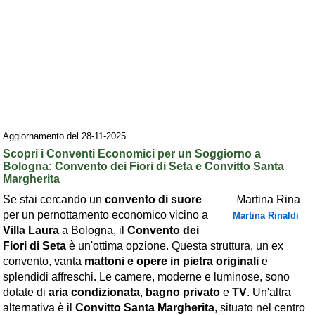
Area riservata
Chi siamo
Blog
Eventi e cose da vedere
➕ Segnala evento
Aggiornamento del 28-11-2025
Area riservata
Scopri i Conventi Economici per un Soggiorno a
Bologna: Convento dei Fiori di Seta e Convitto Santa
Chi siamo
Margherita
Se stai cercando un
convento di suore
Ambienti
per un pernottamento economico vicino a
Martina Rinaldi
≋ Mare
Villa Laura
a Bologna, il
Convento dei
Fiori di Seta
è un'ottima opzione. Questa struttura, un ex
🗻 Montagna
convento, vanta
mattoni e opere in pietra originali
e
splendidi affreschi. Le camere, moderne e luminose, sono
Laghi
dotate di
aria condizionata
,
bagno privato
e
TV
. Un'altra
Isole
alternativa è il
Convitto Santa Margherita
, situato nel centro