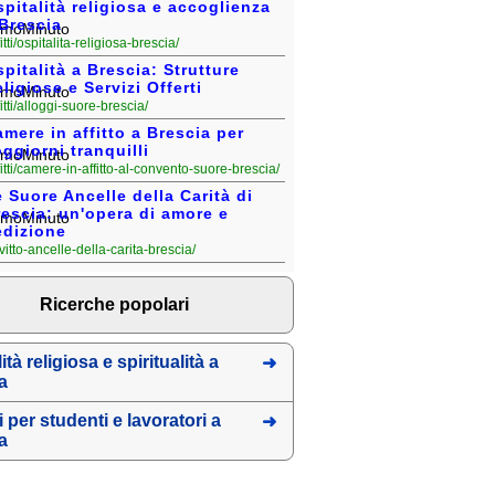
pitalità religiosa e accoglienza
Brescia
fitti/ospitalita-religiosa-brescia/
pitalità a Brescia: Strutture
ligiose e Servizi Offerti
fitti/alloggi-suore-brescia/
mere in affitto a Brescia per
ggiorni tranquilli
fitti/camere-in-affitto-al-convento-suore-brescia/
 Suore Ancelle della Carità di
escia: un'opera di amore e
edizione
onvitto-ancelle-della-carita-brescia/
Ricerche popolari
ità religiosa e spiritualità a
a
 per studenti e lavoratori a
a