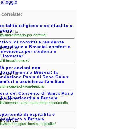
 correlate:
pitalità religiosa e spiritualità a
rescia
fitti/suore-brescia-per-dormire/
zioni di convitti e residenze
iversitarie a Brescia: comfort e
onvenienza per studenti e
i lavoratori
nvitti-brescia-prezzi/
SA per anziani non
tosufficienti a Brescia: la
ondazione Paola di Rosa Onlus
comfort e assistenza familiare
ensione-paola-di-rosa-brescia/
oria del Convento di Santa Maria
lla Misericordia a Brescia
fitti/convento-santa-maria-della-misericordia-
portunità di ospitalità e
ccoglienza a Brescia
fitti/istituti-religiosi-brescia-ospitalita/