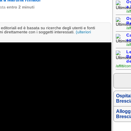
Os
a 
osta
entro 2 minuti
/af
Os
Re
ditoriali ed è basata su ricerche degli utenti e fonti
/af
i direttamente con i soggetti interessati.
(ulteriori
Ca
so
/af
Le
Br
d
/affitti/c
Ospital
Bresci
Alloggi
Bresci