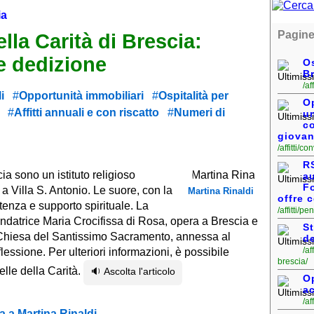
ia
Pagine
lla Carità di Brescia:
e dedizione
Os
B
/af
i
Opportunità immobiliari
Ospitalità per
Op
Affitti annuali e con riscatto
Numeri di
un
c
giovan
/affitti/co
R
ia sono un istituto religioso
au
F
a Villa S. Antonio. Le suore, con la
Martina Rinaldi
offre 
stenza e supporto spirituale. La
/affitti/p
ndatrice Maria Crocifissa di Rosa, opera a Brescia e
St
a Chiesa del Santissimo Sacramento, annessa al
de
/af
lessione. Per ulteriori informazioni, è possibile
brescia/
celle della Carità.
🔉 Ascolta l'articolo
Op
a
/af
 a Martina Rinaldi