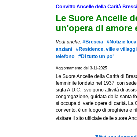
Convitto Ancelle della Carità Bresc
Le Suore Ancelle de
un'opera di amore 
Vedi anche:
Brescia
Notizie local
anziani
Residence, ville e villaggi
telefono
Di tutto un po'
Aggiornamento del 3-11-2025
Le Suore Ancelle della Carità di Bresc
femminile fondato nel 1937, con sede 
sigla A.D.C., svolgono attività di assi
congregazione, guidata dalla santa fo
si occupa di varie opere di carità. L
convento, è un luogo di preghiera e rif
visitare il sito ufficiale delle suore An
❓ Fai una domanda