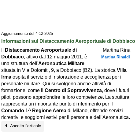
Area riservata
Chi siamo
Blog
Aggiornamento del 4-12-2025
Informazioni sul Distaccamento Aeroportuale di Dobbiaco
Eventi e cose da vedere
Il
Distaccamento Aeroportuale di
➕ Segnala evento
Dobbiaco
, attivo dal 12 maggio 2011, è
Martina Rinaldi
una struttura dell'
Aeronautica Militare
Area riservata
situata in Via Dolomiti, 9, a Dobbiaco (BZ). La storica
Villa
Chi siamo
Irma
ospita il servizio di ristorazione e accoglienza per il
personale militare. Qui si svolgono anche attività di
Ambienti
formazione, come il
Centro di Sopravvivenza
, dove i futuri
piloti possono approfondire le loro competenze. La struttura
≋ Mare
rappresenta un importante punto di riferimento per il
🗻 Montagna
Comando 1^ Regione Aerea
di Milano, offrendo servizi
ricreativi e soggiorni estivi per il personale dell'Aeronautica.
Laghi
🔉 Ascolta l'articolo
Isole