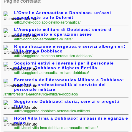
Pagine correlate:
L'Ostello Aeronautica a Dobbiaco: un'oasi
accogliente tra le Dolomiti
/affitti/hotel-dobbiaco-ostello-aeronautica/
L'Aeroporto militare di Dobbiaco: centro di
addestramento e operazioni aeree
/affitti/dobbiaco-aeronautica-militare/
Riqualificazione energetica e servizi alberghieri:
Villa Irma a Dobbiaco
/affitti/soggiorno-montano-aeronautica-dobbiaco/
Soggiorni estivi e invernali per il personale
militare: Dobbiaco e Alghero Fertilia
/affitti/soggiorni-aeronautica-militare-dobbiaco/
Foresteria dell'Aeronautica Militare a Dobbiaco:
comfort e professionalità al servizio del
personale militare.
/affitti/foresteria-aeronautica-militare-dobbiaco/
Soggiorno Dobbiaco: storia, servizi e progetti
futuri
/affitti/soggiorno-dobbiaco-aeronautica-militare/
Hotel Villa Irma a Dobbiaco: un'oasi di eleganza e
relax
/affitti/hotel-villa-irma-dobbiaco-aeronautica-militare/