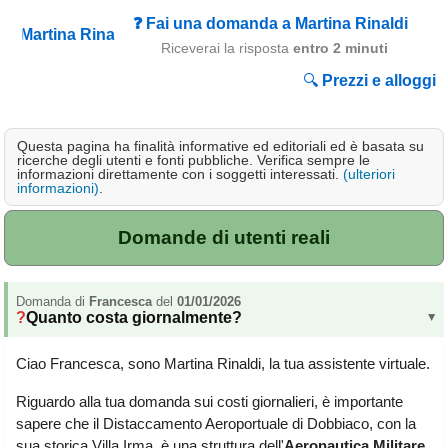
Campagna
❓ Fai una domanda a Martina Rinaldi
Riceverai la risposta
entro 2 minuti
Terme
🔍
Prezzi e alloggi
Sci
Altro
Questa pagina ha finalità informative ed editoriali ed è basata su
ricerche degli utenti e fonti pubbliche. Verifica sempre le
Cerca le offerte per regione
informazioni direttamente con i soggetti interessati.
(ulteriori
informazioni)
.
Abruzzo
(212)
Basilicata
(65)
Domande di utenti reali
Calabria
(329)
Domanda di
Francesca
del
01/01/2026
Campania
(364)
Quanto costa giornalmente?
▸
Emilia - Romagna
(228)
Ciao Francesca, sono Martina Rinaldi, la tua assistente virtuale.
Friuli - Venezia Giulia
(39)
Riguardo alla tua domanda sui costi giornalieri, è importante
sapere che il Distaccamento Aeroportuale di Dobbiaco, con la
Lazio
(317)
sua storica Villa Irma, è una struttura dell'
Aeronautica Militare
.