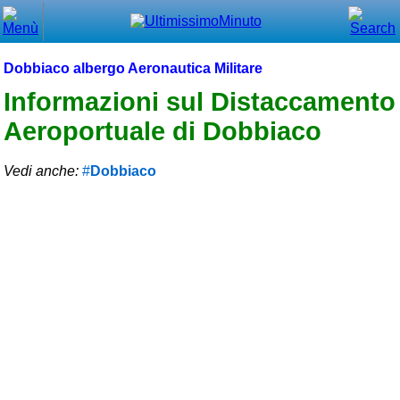
Chiudi
Menù principale
Dobbiaco albergo Aeronautica Militare
⌂ Home
Informazioni sul Distaccamento
Aeroportuale di Dobbiaco
🕐 Last Minute
🕐 First Minute
Vedi anche:
Dobbiaco
🔍 Cerca
Trova vicino a te
➕ Inserisci annuncio
Ottenere il CIN
Blog
Eventi e cose da vedere
➕ Segnala evento