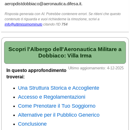
Veneto
(179)
aeropdistdobbiaco@aeronautica.difesa.it
.
Risposta generata con AI. Potrebbe contenere errori. Se ritieni che questo
contenuto ti riguarda e vuoi richiederne la rimozione, scrivi a
info@ultimissimominuto
citando l'ID
754
Scopri l'Albergo dell'Aeronautica Militare a
Dobbiaco: Villa Irma
Ultimo aggiornamento: 4-12-2025
In questo approfondimento
troverai:
Una Struttura Storica e Accogliente
Accesso e Regolamentazioni
Come Prenotare il Tuo Soggiorno
Alternative per il Pubblico Generico
Conclusione