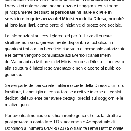
Liguria
(189)
I servizi di ristorazione, accoglienza e i soggiorni estivi sono
principalmente destinati al
personale militare e civile in
Lombardia
(176)
servizio e in quiescenza del Ministero della Difesa, nonché
Marche
(244)
ai loro familiari
, come parte di iniziative di protezione sociale.
Molise
(38)
Le informazioni sui costi giornalieri per l'utilizzo di queste
strutture non sono generalmente disponibili al pubblico, in
Piemonte
(118)
quanto si tratta di un beneficio riservato al personale autorizzato
e le tariffe vengono comunicate attraverso i canali interni
Puglia
(788)
dell'Aeronautica Militare o del Ministero della Difesa. L'accesso
Sardegna
(456)
alla struttura è infatti regolamentato e non è aperto al pubblico
generico.
Sicilia
(825)
Se sei parte del personale militare o civile della Difesa o un loro
Toscana
(448)
familiare, ti consiglio di consultare le direttive interne o i contatti
Trentino - Alto Adige
dedicati del tuo ente per avere dettagli precisi sui soggiorni e le
(139)
relative quote.
Umbria
(103)
Per eventuali richieste di chiarimento generiche sulla struttura,
puoi provare a contattare il Distaccamento Aeroportuale di
Valle d'Aosta
(28)
Dobbiaco al numero
0474-972175
o tramite l'email istituzionale