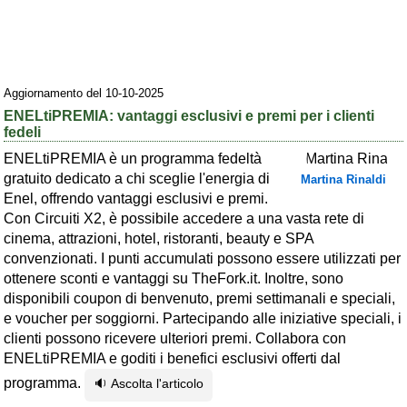
Area riservata
Chi siamo
Aggiornamento del 10-10-2025
Blog
ENELtiPREMIA: vantaggi esclusivi e premi per i clienti
Eventi e cose da vedere
fedeli
➕ Segnala evento
ENELtiPREMIA è un programma fedeltà
gratuito dedicato a chi sceglie l'energia di
Martina Rinaldi
Area riservata
Enel, offrendo vantaggi esclusivi e premi.
Con Circuiti X2, è possibile accedere a una vasta rete di
Chi siamo
cinema, attrazioni, hotel, ristoranti, beauty e SPA
convenzionati. I punti accumulati possono essere utilizzati per
Ambienti
ottenere sconti e vantaggi su TheFork.it. Inoltre, sono
≋ Mare
disponibili coupon di benvenuto, premi settimanali e speciali,
e voucher per soggiorni. Partecipando alle iniziative speciali, i
🗻 Montagna
clienti possono ricevere ulteriori premi. Collabora con
Laghi
ENELtiPREMIA e goditi i benefici esclusivi offerti dal
programma.
🔉 Ascolta l'articolo
Isole