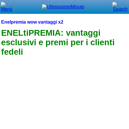
Chiudi
Menù principale
Enelpremia wow vantaggi x2
⌂ Home
ENELtiPREMIA: vantaggi
esclusivi e premi per i clienti
🕐 Last Minute
fedeli
🕐 First Minute
🔍 Cerca
Trova vicino a te
➕ Inserisci annuncio
Ottenere il CIN
Blog
Eventi e cose da vedere
➕ Segnala evento