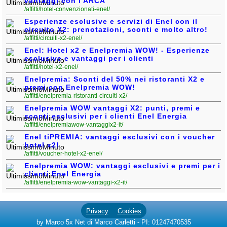
vantaggi con l'ARCA
Liguria
(190)
/affitti/hotel-convenzionati-enel/
Esperienze esclusive e servizi di Enel con il
Lombardia
(178)
circuito X2: prenotazioni, sconti e molto altro!
/affitti/circuiti-x2-enel/
Marche
(244)
Enel: Hotel x2 e Enelpremia WOW! - Esperienze
esclusive e vantaggi per i clienti
Molise
(38)
/affitti/hotel-x2-enel/
Piemonte
(117)
Enelpremia: Sconti del 50% nei ristoranti X2 e
premi con Enelpremia WOW!
Puglia
(786)
/affitti/enelpremia-ristoranti-circuiti-x2/
Enelpremia WOW vantaggi X2: punti, premi e
Sardegna
(455)
sconti esclusivi per i clienti Enel Energia
/affitti/enelpremiawow-vantaggix2-it/
Sicilia
(821)
Enel tiPREMIA: vantaggi esclusivi con i voucher
hotel x2!
Toscana
(448)
/affitti/voucher-hotel-x2-enel/
Enelpremia WOW: vantaggi esclusivi e premi per i
Trentino - Alto Adige
clienti Enel Energia
(139)
/affitti/enelpremia-wow-vantaggi-x2-it/
Umbria
(103)
Valle d'Aosta
(28)
Privacy
Cookies
by Marco 5x Net di Marco Carletti - PI: 01247470535