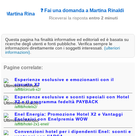
Campagna
❓ Fai una domanda a Martina Rinaldi
Terme
Riceverai la risposta
entro 2 minuti
Sci
Altro
Questa pagina ha finalità informative ed editoriali ed è basata su
ricerche degli utenti e fonti pubbliche. Verifica sempre le
informazioni direttamente con i soggetti interessati.
(ulteriori
Cerca le offerte per regione
informazioni)
.
Abruzzo
(214)
Pagine correlate:
Basilicata
(63)
Esperienze esclusive e emozionanti con il
Calabria
(331)
circuito X2
/affitti/circuiti-x2/
Campania
(363)
Esperienze esclusive e sconti speciali con Hotel
X2 e il programma fedeltà PAYBACK
Emilia - Romagna
(228)
/affitti/hotelx2/
Friuli - Venezia Giulia
Enel Energia: Promozione Hotel X2 e Vantaggi
(39)
Esclusivi con Enelpremia WOW
/affitti/hotel-2x1-enel/
Lazio
(318)
Convenzioni hotel per i dipendenti Enel: sconti e