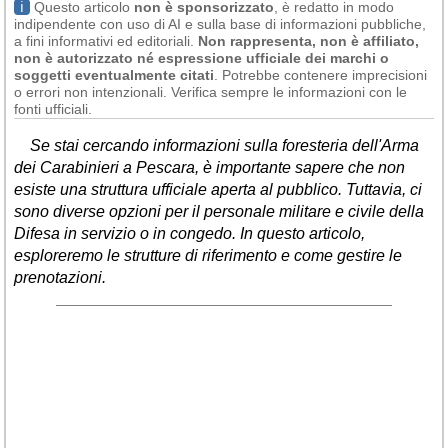
ℹ
Questo articolo
non è sponsorizzato
, è redatto in modo
Liguria
(190)
indipendente con uso di AI e sulla base di informazioni pubbliche,
a fini informativi ed editoriali.
Non rappresenta, non è affiliato,
Lombardia
(178)
non è autorizzato né espressione ufficiale dei marchi o
soggetti eventualmente citati
. Potrebbe contenere imprecisioni
Marche
(244)
o errori non intenzionali. Verifica sempre le informazioni con le
fonti ufficiali.
Molise
(38)
Se stai cercando informazioni sulla foresteria dell'Arma
Piemonte
(117)
dei Carabinieri a Pescara, è importante sapere che non
esiste una struttura ufficiale aperta al pubblico. Tuttavia, ci
Puglia
(786)
sono diverse opzioni per il personale militare e civile della
Sardegna
(455)
Difesa in servizio o in congedo. In questo articolo,
esploreremo le strutture di riferimento e come gestire le
Sicilia
(821)
prenotazioni.
Toscana
(448)
Trentino - Alto Adige
(139)
Umbria
(103)
Valle d'Aosta
(28)