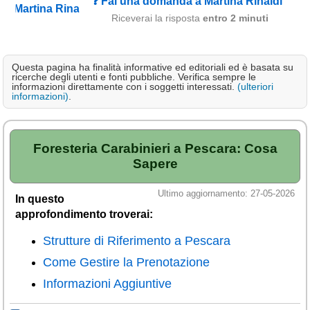
❓ Fai una domanda a Martina Rinaldi
Campagna
Riceverai la risposta
entro 2 minuti
Terme
Sci
Questa pagina ha finalità informative ed editoriali ed è basata su
ricerche degli utenti e fonti pubbliche. Verifica sempre le
Altro
informazioni direttamente con i soggetti interessati.
(ulteriori
informazioni)
.
Cerca le offerte per regione
Abruzzo
(214)
Foresteria Carabinieri a Pescara: Cosa
Basilicata
(63)
Sapere
Calabria
(331)
Ultimo aggiornamento: 27-05-2026
In questo
Campania
(363)
approfondimento troverai:
Emilia - Romagna
(228)
Strutture di Riferimento a Pescara
Friuli - Venezia Giulia
Come Gestire la Prenotazione
(39)
Informazioni Aggiuntive
Lazio
(318)