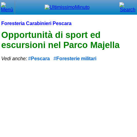
Chiudi
Menù principale
Foresteria Carabinieri Pescara
⌂ Home
Opportunità di sport ed
escursioni nel Parco Majella
🕐 Last Minute
🕐 First Minute
Vedi anche:
Pescara
Foresterie militari
🔍 Cerca
Trova vicino a te
➕ Inserisci annuncio
Ottenere il CIN
Blog
Eventi e cose da vedere
➕ Segnala evento