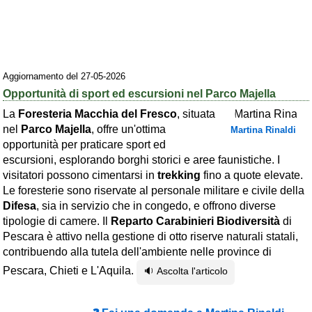
Area riservata
Chi siamo
Blog
Aggiornamento del 27-05-2026
Opportunità di sport ed escursioni nel Parco Majella
Eventi e cose da vedere
La
Foresteria Macchia del Fresco
, situata
➕ Segnala evento
nel
Parco Majella
, offre un'ottima
Martina Rinaldi
opportunità per praticare sport ed
Area riservata
escursioni, esplorando borghi storici e aree faunistiche. I
Chi siamo
visitatori possono cimentarsi in
trekking
fino a quote elevate.
Le foresterie sono riservate al personale militare e civile della
Ambienti
Difesa
, sia in servizio che in congedo, e offrono diverse
tipologie di camere. Il
Reparto Carabinieri Biodiversità
di
≋ Mare
Pescara è attivo nella gestione di otto riserve naturali statali,
🗻 Montagna
contribuendo alla tutela dell'ambiente nelle province di
Pescara, Chieti e L'Aquila.
🔉 Ascolta l'articolo
Laghi
Isole