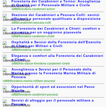
Foresteria dei Carabinieri a Torino: Accoglienza
di Qualità per il Personale Militare e Civile
/affitti/foresteria-carabinieri-torino/
Stazione dei Carabinieri a Pescara Colli: servizi
efficienti e personale qualificato a disposizione
/affitti/carabinieri-pescara-colli/
La Foresteria dei Carabinieri a Chieti: comfort e
sicurezza per un soggiorno piacevole
/affitti/foresteria-carabinieri-chieti/
Ospitalità e Servizi della Foresteria dell'Esercito
di Chieti per Militari e Civili
/affitti/foresteria-esercito-chieti/
Eleganza e comfort alla Foresteria dei Carabinieri
a Chieti
/affitti/foto-stanze-foresteria-carabinieri-chieti/
Accoglienza e Servizi per il Personale della
Marina presso la Foresteria Marina Militare di
Pescara
/affitti/foresteria-marina-militare-pescara/
Opportunità di sport ed escursioni nel Parco
Majella
/affitti/foresteria-carabinieri-pescara/
Servizi di alloggio per il personale militare a
Pescara