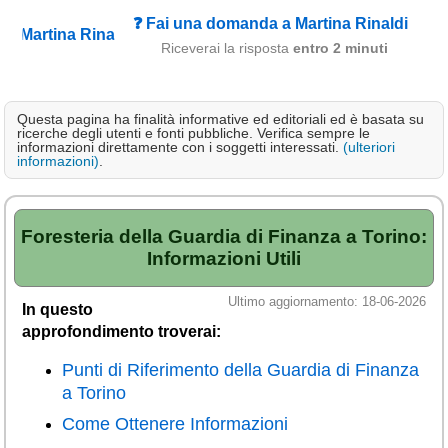
Campagna
❓ Fai una domanda a Martina Rinaldi
Riceverai la risposta
entro 2 minuti
Terme
Sci
Questa pagina ha finalità informative ed editoriali ed è basata su
Altro
ricerche degli utenti e fonti pubbliche. Verifica sempre le
informazioni direttamente con i soggetti interessati.
(ulteriori
informazioni)
.
Cerca le offerte per regione
Abruzzo
(214)
Basilicata
Foresteria della Guardia di Finanza a Torino:
(64)
Informazioni Utili
Calabria
(332)
Ultimo aggiornamento: 18-06-2026
Campania
(364)
In questo
approfondimento troverai:
Emilia - Romagna
(227)
Punti di Riferimento della Guardia di Finanza
Friuli - Venezia Giulia
a Torino
(39)
Come Ottenere Informazioni
Lazio
(318)