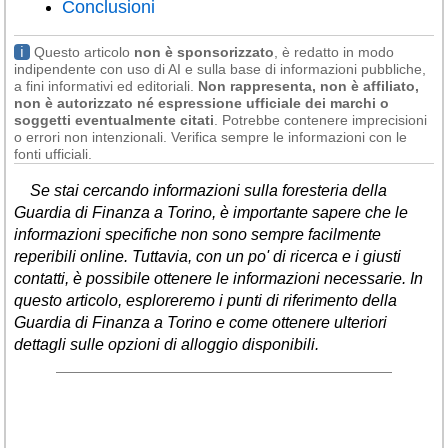
Conclusioni
Liguria
(190)
Lombardia
(177)
ℹ
Questo articolo
non è sponsorizzato
, è redatto in modo
indipendente con uso di AI e sulla base di informazioni pubbliche,
Marche
(242)
a fini informativi ed editoriali.
Non rappresenta, non è affiliato,
non è autorizzato né espressione ufficiale dei marchi o
Molise
(38)
soggetti eventualmente citati
. Potrebbe contenere imprecisioni
o errori non intenzionali. Verifica sempre le informazioni con le
fonti ufficiali.
Piemonte
(117)
Puglia
(786)
Se stai cercando informazioni sulla foresteria della
Guardia di Finanza a Torino, è importante sapere che le
Sardegna
(456)
informazioni specifiche non sono sempre facilmente
reperibili online. Tuttavia, con un po' di ricerca e i giusti
Sicilia
(824)
contatti, è possibile ottenere le informazioni necessarie. In
Toscana
(450)
questo articolo, esploreremo i punti di riferimento della
Guardia di Finanza a Torino e come ottenere ulteriori
Trentino - Alto Adige
dettagli sulle opzioni di alloggio disponibili.
(139)
Umbria
(102)
Valle d'Aosta
(28)