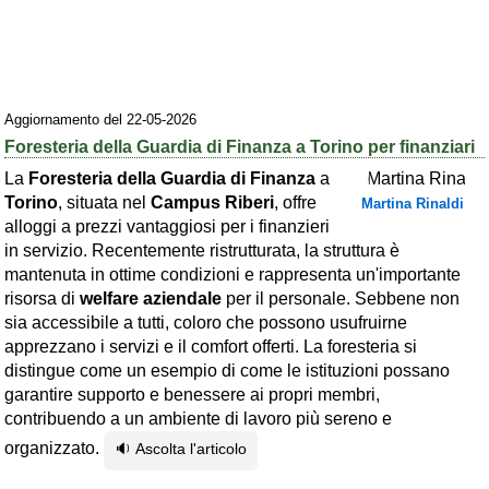
Area riservata
Chi siamo
Blog
Aggiornamento del 22-05-2026
Foresteria della Guardia di Finanza a Torino per finanziari
Eventi e cose da vedere
La
Foresteria della Guardia di Finanza
a
➕ Segnala evento
Torino
, situata nel
Campus Riberi
, offre
Martina Rinaldi
alloggi a prezzi vantaggiosi per i finanzieri
Area riservata
in servizio. Recentemente ristrutturata, la struttura è
Chi siamo
mantenuta in ottime condizioni e rappresenta un'importante
risorsa di
welfare aziendale
per il personale. Sebbene non
Ambienti
sia accessibile a tutti, coloro che possono usufruirne
apprezzano i servizi e il comfort offerti. La foresteria si
≋ Mare
distingue come un esempio di come le istituzioni possano
🗻 Montagna
garantire supporto e benessere ai propri membri,
contribuendo a un ambiente di lavoro più sereno e
Laghi
organizzato.
🔉 Ascolta l'articolo
Isole