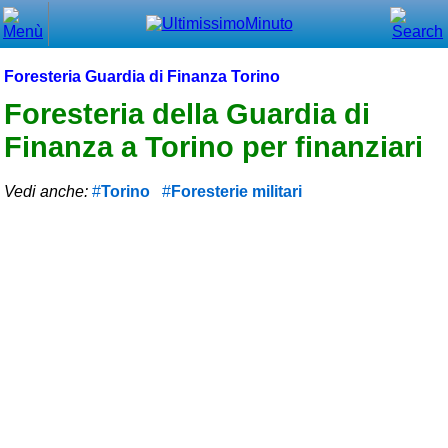
Chiudi
Menù principale
Foresteria Guardia di Finanza Torino
⌂ Home
Foresteria della Guardia di
Finanza a Torino per finanziari
🕐 Last Minute
🕐 First Minute
Vedi anche:
Torino
Foresterie militari
🔍 Cerca
Trova vicino a te
➕ Inserisci annuncio
Ottenere il CIN
Blog
Eventi e cose da vedere
➕ Segnala evento