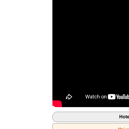
Hote
Hai u