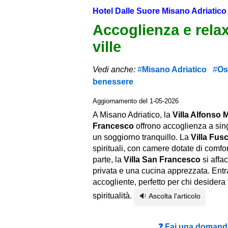
Hotel Dalle Suore Misano Adriatico
Accoglienza e relax
ville
Vedi anche:
Misano Adriatico
Osp
benessere
Aggiornamento del 1-05-2026
A Misano Adriatico, la
Villa Alfonso 
Francesco
offrono accoglienza a sing
un soggiorno tranquillo. La
Villa Fus
spirituali, con camere dotate di comfo
parte, la
Villa San Francesco
si affa
privata e una cucina apprezzata. Entr
accogliente, perfetto per chi desidera
spiritualità.
🔉 Ascolta l'articolo
❓ Fai una domanda