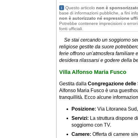
ℹ
Questo articolo
non è sponsorizzat
base di informazioni pubbliche, a fini info
non è autorizzato né espressione uffi
Potrebbe contenere imprecisioni o errori 
fonti ufficiali.
Se stai cercando un soggiorno sere
religiose gestite da suore potrebber
ferie offrono un'atmosfera familiare 
desidera rilassarsi e godere della bel
Villa Alfonso Maria Fusco
Gestita dalla
Congregazione delle 
Alfonso Maria Fusco è una guesthou
tranquillità. Ecco alcune informazioni 
Posizione:
Via Litoranea Sud, 
Servizi:
La struttura dispone d
soggiorno con TV.
Camere:
Offerta di camere sing