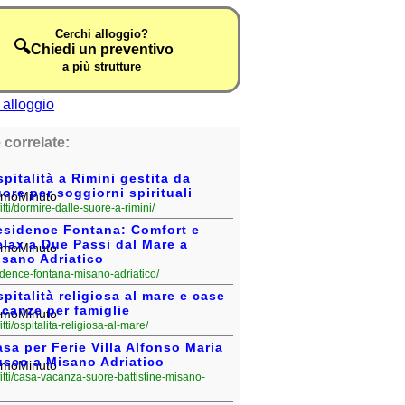
Cerchi alloggio?
🔍
Chiedi un preventivo
a più strutture
 correlate:
pitalità a Rimini gestita da
ore per soggiorni spirituali
fitti/dormire-dalle-suore-a-rimini/
esidence Fontana: Comfort e
lax a Due Passi dal Mare a
isano Adriatico
esidence-fontana-misano-adriatico/
pitalità religiosa al mare e case
canze per famiglie
fitti/ospitalita-religiosa-al-mare/
sa per Ferie Villa Alfonso Maria
usco a Misano Adriatico
fitti/casa-vacanza-suore-battistine-misano-