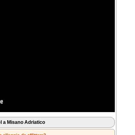
l a Misano Adriatico
n alloggio da affittare?