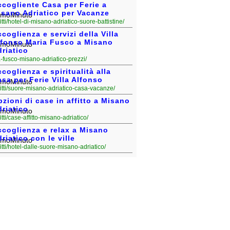
cogliente Casa per Ferie a
isano Adriatico per Vacanze
fitti/hotel-di-misano-adriatico-suore-battistine/
coglienza e servizi della Villa
lfonso Maria Fusco a Misano
riatico
illa-fusco-misano-adriatico-prezzi/
coglienza e spiritualità alla
sa per Ferie Villa Alfonso
fitti/suore-misano-adriatico-casa-vacanze/
zioni di case in affitto a Misano
riatico
fitti/case-affitto-misano-adriatico/
ccoglienza e relax a Misano
riatico con le ville
fitti/hotel-dalle-suore-misano-adriatico/