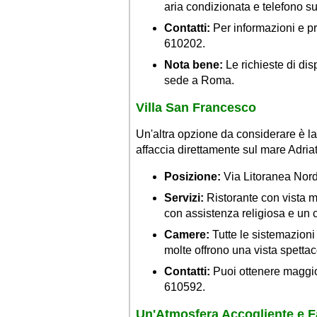
aria condizionata e telefono su
Contatti:
Per informazioni e pr
610202.
Nota bene:
Le richieste di dis
sede a Roma.
Villa San Francesco
Un'altra opzione da considerare è la
affaccia direttamente sul mare Adriat
Posizione:
Via Litoranea Nord,
Servizi:
Ristorante con vista m
con assistenza religiosa e un
Camere:
Tutte le sistemazioni
molte offrono una vista spettac
Contatti:
Puoi ottenere maggio
610592.
Un'Atmosfera Accogliente e F