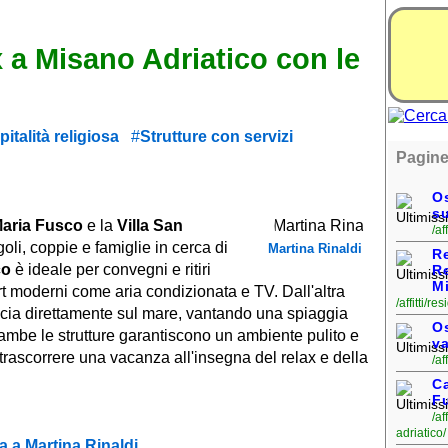
 a Misano Adriatico con le
italità religiosa
Strutture con servizi
Pagine
Os
su
Maria Fusco
e la
Villa San
/af
oli, coppie e famiglie in cerca di
Martina Rinaldi
R
co
è ideale per convegni e ritiri
Re
M
rt moderni come aria condizionata e TV. Dall'altra
/affitti/r
ccia direttamente sul mare, vantando una spiaggia
Os
ambe le strutture garantiscono un ambiente pulito e
va
 trascorrere una vacanza all'insegna del relax e della
/af
Ca
F
/af
adriatico/
 a Martina Rinaldi