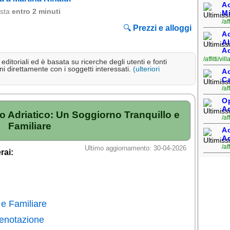
Ac
osta
entro 2 minuti
M
/af
🔍
Prezzi e alloggi
Ac
A
Ad
/affitti/v
ditoriali ed è basata su ricerche degli utenti e fonti
i direttamente con i soggetti interessati.
(ulteriori
Ac
Ca
/af
Op
Ad
o Adriatico: Un Soggiorno Tranquillo e
/af
Familiare
A
Ad
/af
Ultimo aggiornamento: 30-04-2026
rai:
e Familiare
Prenotazione