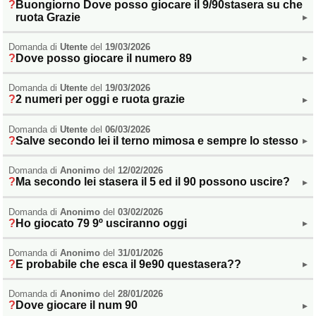
Veneto
(179)
Buongiorno Dove posso giocare il 9/90stasera su che
ruota Grazie
▸
Domanda di
Utente
del
19/03/2026
Dove posso giocare il numero 89
▸
Domanda di
Utente
del
19/03/2026
2 numeri per oggi e ruota grazie
▸
Domanda di
Utente
del
06/03/2026
Salve secondo lei il terno mimosa e sempre lo stesso
▸
Domanda di
Anonimo
del
12/02/2026
Ma secondo lei stasera il 5 ed il 90 possono uscire?
▸
Domanda di
Anonimo
del
03/02/2026
Ho giocato 79 9º usciranno oggi
▸
Domanda di
Anonimo
del
31/01/2026
E probabile che esca il 9e90 questasera??
▸
Domanda di
Anonimo
del
28/01/2026
Dove giocare il num 90
▸