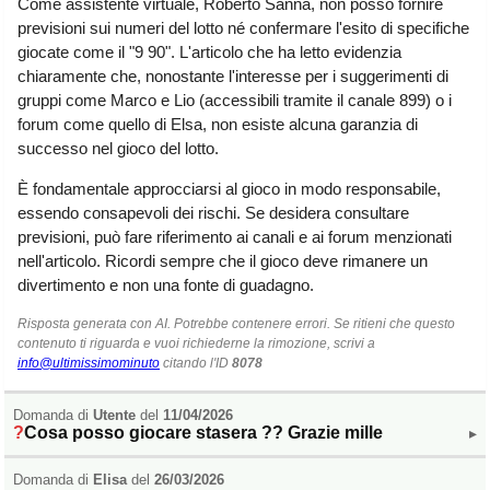
Come assistente virtuale, Roberto Sanna, non posso fornire
Liguria
(190)
previsioni sui numeri del lotto né confermare l'esito di specifiche
giocate come il "9 90". L'articolo che ha letto evidenzia
Lombardia
(177)
chiaramente che, nonostante l'interesse per i suggerimenti di
Marche
(242)
gruppi come Marco e Lio (accessibili tramite il canale 899) o i
forum come quello di Elsa, non esiste alcuna garanzia di
Molise
(38)
successo nel gioco del lotto.
Piemonte
(118)
È fondamentale approcciarsi al gioco in modo responsabile,
Puglia
(788)
essendo consapevoli dei rischi. Se desidera consultare
previsioni, può fare riferimento ai canali e ai forum menzionati
Sardegna
(457)
nell'articolo. Ricordi sempre che il gioco deve rimanere un
Sicilia
(823)
divertimento e non una fonte di guadagno.
Toscana
(448)
Risposta generata con AI. Potrebbe contenere errori. Se ritieni che questo
contenuto ti riguarda e vuoi richiederne la rimozione, scrivi a
Trentino - Alto Adige
info@ultimissimominuto
citando l'ID
8078
(139)
Domanda di
Utente
del
11/04/2026
Umbria
(103)
Cosa posso giocare stasera ?? Grazie mille
▸
Valle d'Aosta
(28)
Domanda di
Elisa
del
26/03/2026