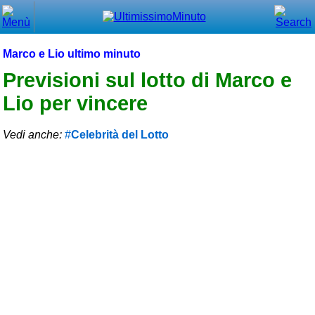
Chiudi
Menù principale
Marco e Lio ultimo minuto
⌂ Home
Previsioni sul lotto di Marco e
Lio per vincere
🕐 Last Minute
🕐 First Minute
Vedi anche:
Celebrità del Lotto
🔍 Cerca
Trova vicino a te
➕ Inserisci annuncio
Ottenere il CIN
Blog
Eventi e cose da vedere
➕ Segnala evento