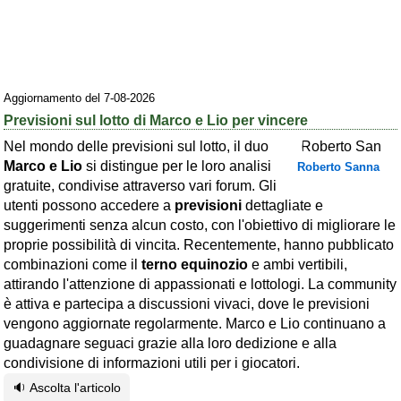
Area riservata
Chi siamo
Blog
Aggiornamento del 7-08-2026
Previsioni sul lotto di Marco e Lio per vincere
Eventi e cose da vedere
Nel mondo delle previsioni sul lotto, il duo
➕ Segnala evento
Marco e Lio
si distingue per le loro analisi
Roberto Sanna
gratuite, condivise attraverso vari forum. Gli
Area riservata
utenti possono accedere a
previsioni
dettagliate e
Chi siamo
suggerimenti senza alcun costo, con l'obiettivo di migliorare le
proprie possibilità di vincita. Recentemente, hanno pubblicato
Ambienti
combinazioni come il
terno equinozio
e ambi vertibili,
attirando l'attenzione di appassionati e lottologi. La community
≋ Mare
è attiva e partecipa a discussioni vivaci, dove le previsioni
🗻 Montagna
vengono aggiornate regolarmente. Marco e Lio continuano a
guadagnare seguaci grazie alla loro dedizione e alla
Laghi
condivisione di informazioni utili per i giocatori.
Isole
🔉 Ascolta l'articolo