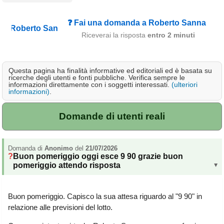
Campagna
❓ Fai una domanda a Roberto Sanna
Terme
Riceverai la risposta
entro 2 minuti
Sci
Altro
Questa pagina ha finalità informative ed editoriali ed è basata su
ricerche degli utenti e fonti pubbliche. Verifica sempre le
Cerca le offerte per regione
informazioni direttamente con i soggetti interessati.
(ulteriori
informazioni)
.
Abruzzo
(214)
Domande di utenti reali
Basilicata
(64)
Calabria
(332)
Domanda di
Anonimo
del
21/07/2026
Campania
(365)
Buon pomeriggio oggi esce 9 90 grazie buon
pomeriggio attendo risposta
▸
Emilia - Romagna
(227)
Friuli - Venezia Giulia
Buon pomeriggio. Capisco la sua attesa riguardo al "9 90" in
(39)
relazione alle previsioni del lotto.
Lazio
(318)