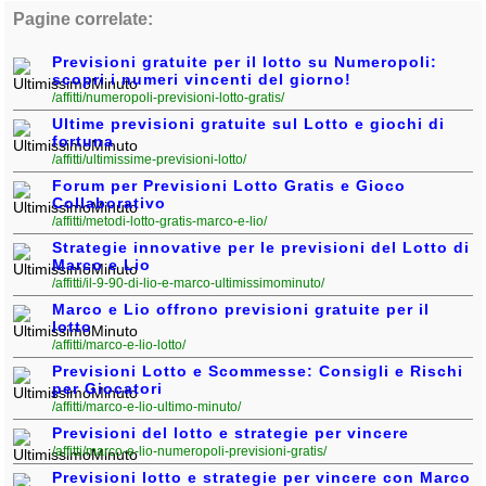
Pagine correlate:
Previsioni gratuite per il lotto su Numeropoli:
scopri i numeri vincenti del giorno!
/affitti/numeropoli-previsioni-lotto-gratis/
Ultime previsioni gratuite sul Lotto e giochi di
fortuna
/affitti/ultimissime-previsioni-lotto/
Forum per Previsioni Lotto Gratis e Gioco
Collaborativo
/affitti/metodi-lotto-gratis-marco-e-lio/
Strategie innovative per le previsioni del Lotto di
Marco e Lio
/affitti/il-9-90-di-lio-e-marco-ultimissimominuto/
Marco e Lio offrono previsioni gratuite per il
lotto
/affitti/marco-e-lio-lotto/
Previsioni Lotto e Scommesse: Consigli e Rischi
per Giocatori
/affitti/marco-e-lio-ultimo-minuto/
Previsioni del lotto e strategie per vincere
/affitti/marco-e-lio-numeropoli-previsioni-gratis/
Previsioni lotto e strategie per vincere con Marco