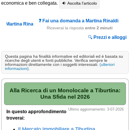
economica e ben collegata.
🔉 Ascolta l'articolo
Campagna
Terme
❓ Fai una domanda a Martina Rinaldi
Sci
Riceverai la risposta
entro 2 minuti
Altro
🔍
Prezzi e alloggi
Cerca le offerte per regione
Questa pagina ha finalità informative ed editoriali ed è basata su
Abruzzo
(214)
ricerche degli utenti e fonti pubbliche. Verifica sempre le
informazioni direttamente con i soggetti interessati.
(ulteriori
Basilicata
(63)
informazioni)
.
Calabria
(331)
Campania
(363)
Alla Ricerca di un Monolocale a Tiburtina:
Una Sfida nel 2026
Emilia - Romagna
(228)
Friuli - Venezia Giulia
Ultimo aggiornamento: 3-07-2026
In questo approfondimento
(39)
troverai:
Lazio
(318)
Il Mercato Immobiliare a Tiburtina