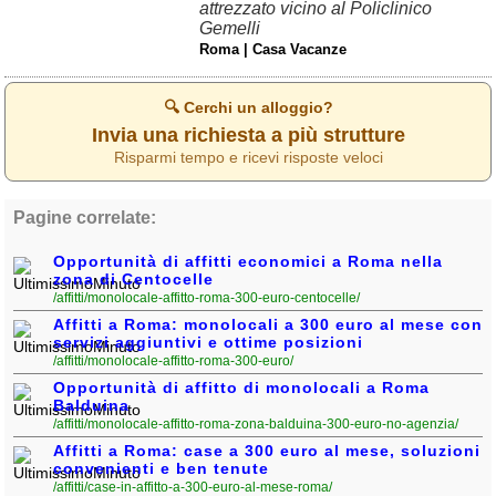
attrezzato vicino al Policlinico
Gemelli
Roma | Casa Vacanze
🔍 Cerchi un alloggio?
Invia una richiesta a più strutture
Risparmi tempo e ricevi risposte veloci
Pagine correlate:
Opportunità di affitti economici a Roma nella
zona di Centocelle
/affitti/monolocale-affitto-roma-300-euro-centocelle/
Affitti a Roma: monolocali a 300 euro al mese con
servizi aggiuntivi e ottime posizioni
/affitti/monolocale-affitto-roma-300-euro/
Opportunità di affitto di monolocali a Roma
Balduina
/affitti/monolocale-affitto-roma-zona-balduina-300-euro-no-agenzia/
Affitti a Roma: case a 300 euro al mese, soluzioni
convenienti e ben tenute
/affitti/case-in-affitto-a-300-euro-al-mese-roma/