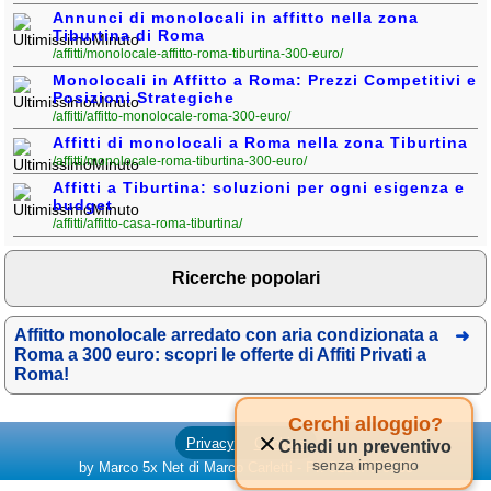
Annunci di monolocali in affitto nella zona
Tiburtina di Roma
/affitti/monolocale-affitto-roma-tiburtina-300-euro/
Monolocali in Affitto a Roma: Prezzi Competitivi e
Posizioni Strategiche
/affitti/affitto-monolocale-roma-300-euro/
Affitti di monolocali a Roma nella zona Tiburtina
/affitti/monolocale-roma-tiburtina-300-euro/
Affitti a Tiburtina: soluzioni per ogni esigenza e
budget
/affitti/affitto-casa-roma-tiburtina/
Ricerche popolari
Affitto monolocale arredato con aria condizionata a
Roma a 300 euro: scopri le offerte di Affiti Privati a
Roma!
Cerchi alloggio?
Privacy
Cookies
Chiedi un preventivo
senza impegno
by Marco 5x Net di Marco Carletti - PI: 01247470535