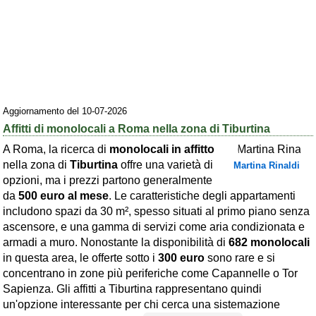
Area riservata
Chi siamo
Blog
Eventi e cose da vedere
Aggiornamento del 10-07-2026
➕ Segnala evento
Affitti di monolocali a Roma nella zona di Tiburtina
Area riservata
A Roma, la ricerca di
monolocali in affitto
nella zona di
Tiburtina
offre una varietà di
Martina Rinaldi
Chi siamo
opzioni, ma i prezzi partono generalmente
da
500 euro al mese
. Le caratteristiche degli appartamenti
Ambienti
includono spazi da 30 m², spesso situati al primo piano senza
ascensore, e una gamma di servizi come aria condizionata e
≋ Mare
armadi a muro. Nonostante la disponibilità di
682 monolocali
🗻 Montagna
in questa area, le offerte sotto i
300 euro
sono rare e si
concentrano in zone più periferiche come Capannelle o Tor
Laghi
Sapienza. Gli affitti a Tiburtina rappresentano quindi
Isole
un'opzione interessante per chi cerca una sistemazione