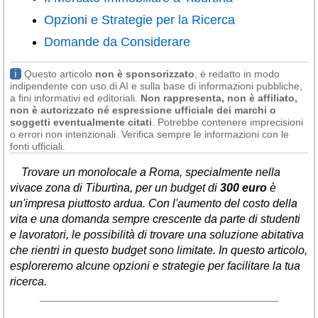
Liguria
(190)
Opzioni e Strategie per la Ricerca
Lombardia
(178)
Domande da Considerare
Marche
(244)
ℹ
Questo articolo
non è sponsorizzato
, è redatto in modo
Molise
(38)
indipendente con uso di AI e sulla base di informazioni pubbliche,
a fini informativi ed editoriali.
Non rappresenta, non è affiliato,
Piemonte
(117)
non è autorizzato né espressione ufficiale dei marchi o
soggetti eventualmente citati
. Potrebbe contenere imprecisioni
o errori non intenzionali. Verifica sempre le informazioni con le
Puglia
(786)
fonti ufficiali.
Sardegna
(455)
Trovare un monolocale a Roma, specialmente nella
Sicilia
(821)
vivace zona di Tiburtina, per un budget di
300 euro
è
un'impresa piuttosto ardua. Con l'aumento del costo della
Toscana
(448)
vita e una domanda sempre crescente da parte di studenti
Trentino - Alto Adige
e lavoratori, le possibilità di trovare una soluzione abitativa
(139)
che rientri in questo budget sono limitate. In questo articolo,
esploreremo alcune opzioni e strategie per facilitare la tua
Umbria
(103)
ricerca.
Valle d'Aosta
(28)