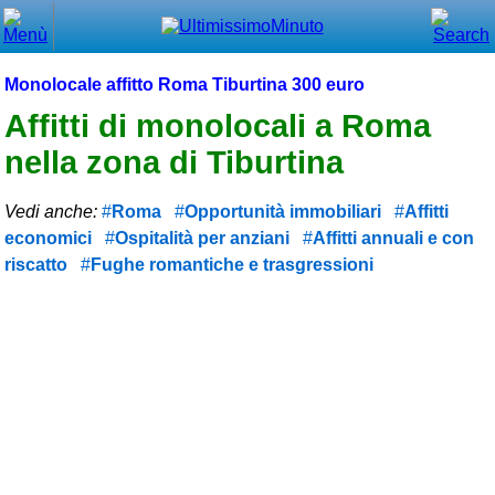
Chiudi
Menù principale
Monolocale affitto Roma Tiburtina 300 euro
⌂ Home
Affitti di monolocali a Roma
nella zona di Tiburtina
🕐 Last Minute
🕐 First Minute
Vedi anche:
Roma
Opportunità immobiliari
Affitti
economici
Ospitalità per anziani
Affitti annuali e con
🔍 Cerca
riscatto
Fughe romantiche e trasgressioni
Trova vicino a te
➕ Inserisci annuncio
Ottenere il CIN
Blog
Eventi e cose da vedere
➕ Segnala evento