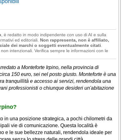
ponibili
o
, è redatto in modo indipendente con uso di AI e sulla
rmativi ed editoriali.
Non rappresenta, non è affiliato,
ciale dei marchi o soggetti eventualmente citati
.
non intenzionali. Verifica sempre le informazioni con le
edato a Monteforte Irpino, nella provincia di
circa 150 euro, sei nel posto giusto. Monteforte è una
tra tranquillità e accesso ai servizi, rendendola una
vani professionisti o chiunque desideri un'abitazione
Irpino?
o in una posizione strategica, a pochi chilometri da
cipali vie di comunicazione. Questa località è
o e le sue bellezze naturali, rendendola ideale per
rare senza lo stress delle grandi città.