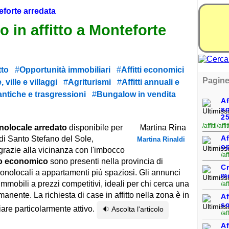
forte arredata
 in affitto a Monteforte
tto
Opportunità immobiliari
Affitti economici
Pagine
ville e villaggi
Agriturismi
Affitti annuali e
tiche e trasgressioni
Bungalow in vendita
Af
so
2
/affitti/af
olocale arredato
disponibile per
Af
 di Santo Stefano del Sole,
Martina Rinaldi
op
grazie alla vicinanza con l'imbocco
/af
tto economico
sono presenti nella provincia di
C
monolocali a appartamenti più spaziosi. Gli annunci
mo
immobili a prezzi competitivi, ideali per chi cerca una
/af
nente. La richiesta di case in affitto nella zona è in
Af
so
are particolarmente attivo.
🔉 Ascolta l'articolo
/af
Af