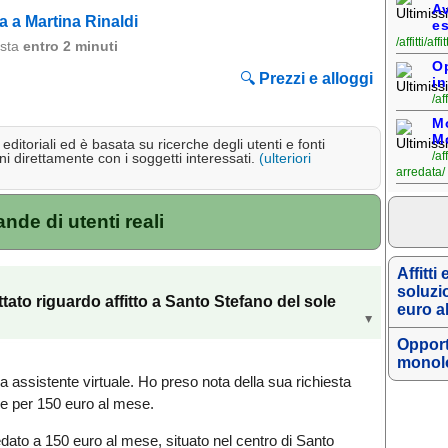
Av
 a Martina Rinaldi
e
/affitti/af
osta
entro 2 minuti
O
🔍
Prezzi e alloggi
in
/af
Mo
Mo
ditoriali ed è basata su ricerche degli utenti e fonti
/a
i direttamente con i soggetti interessati.
(ulteriori
arredata/
de di utenti reali
Affitti
soluzi
ato riguardo affitto a Santo Stefano del sole
euro a
▸
Opport
monolo
a assistente virtuale. Ho preso nota della sua richiesta
ole per 150 euro al mese.
dato a 150 euro al mese, situato nel centro di Santo