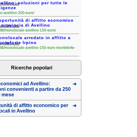
ellino: soluzioni per tutte le
sigenze
fitto-avellino-200-euro/
pportunità di affitto economico
 provincia di Avellino
fitti/monolocale-avellino-150-euro/
nolocale arredato in affitto a
nteforte Irpino
ffitti/monolocale-avellino-150-euro-monteforte-
Ricerche popolari
 economici ad Avellino:
oni convenienti a partire da 250
l mese
unità di affitto economico per
cali in Avellino