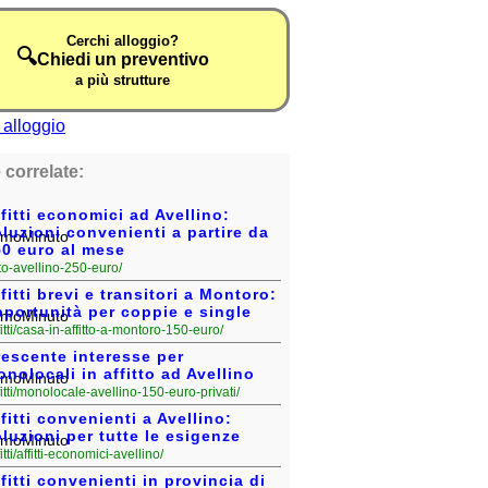
Cerchi alloggio?
🔍
Chiedi un preventivo
a più strutture
 correlate:
fitti economici ad Avellino:
luzioni convenienti a partire da
50 euro al mese
fitto-avellino-250-euro/
fitti brevi e transitori a Montoro:
portunità per coppie e single
fitti/casa-in-affitto-a-montoro-150-euro/
rescente interesse per
nolocali in affitto ad Avellino
fitti/monolocale-avellino-150-euro-privati/
fitti convenienti a Avellino:
luzioni per tutte le esigenze
fitti/affitti-economici-avellino/
fitti convenienti in provincia di