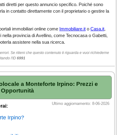
tti diretti per questo annuncio specifico. Poiché sono
a in contatto direttamente con il proprietario o gestire la
 portali immobiliari online come
Immobiliare.it
o
Casa.it
,
i nella provincia di Avellino, come Tecnocasa o Gabetti,
oterla assistere nella sua ricerca.
rori. Se ritieni che questo contenuto ti riguarda e vuoi richiederne
itando l'ID
6991
locale a Monteforte Irpino: Prezzi e
Opportunità
Ultimo aggiornamento: 8-06-2026
rai:
te Irpino?