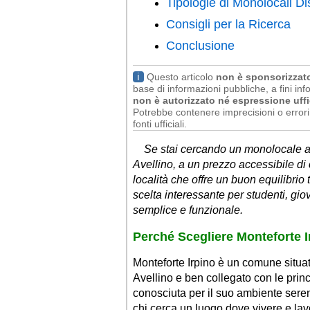
Tipologie di Monolocali Dis
Consigli per la Ricerca
Conclusione
ℹ
Questo articolo
non è sponsorizzat
base di informazioni pubbliche, a fini info
non è autorizzato né espressione uffi
Potrebbe contenere imprecisioni o errori 
fonti ufficiali.
Se stai cercando un monolocale arr
Avellino, a un prezzo accessibile di 
località che offre un buon equilibrio 
scelta interessante per studenti, gio
semplice e funzionale.
Perché Scegliere Monteforte 
Monteforte Irpino è un comune situat
Avellino e ben collegato con le prin
conosciuta per il suo ambiente seren
chi cerca un luogo dove vivere e lavo