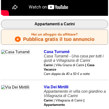
Liguria
(190)
Lombardia
(177)
Marche
(242)
Appartamenti a Carini
Molise
(38)
Hai un alloggio da affittare?
Piemonte
(117)
+
Pubblica gratis il tuo annuncio
Puglia
(786)
Casa Turramé
Sardegna
(456)
Casa Turramé - Una casa per tutti i
gusti a Villagrazia di Carini
Sicilia
(824)
Carini
| Villa Grazia di Carini
| Casa
Vacanze
Toscana
(450)
Cam.doppia da 40 a 50 € a notte
Trentino - Alto Adige
(139)
Via Dei Mirtilli
Appartamento in villa con giardino a
Umbria
(102)
Villagrazia di Carini
Carini
| Villagrazia di Carini
|
Valle d'Aosta
(28)
Appartamento