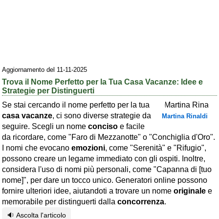
Area riservata
Chi siamo
Blog
Eventi e cose da vedere
Aggiornamento del 11-11-2025
Trova il Nome Perfetto per la Tua Casa Vacanze: Idee e
➕ Segnala evento
Strategie per Distinguerti
Area riservata
Se stai cercando il nome perfetto per la tua
casa vacanze
, ci sono diverse strategie da
Martina Rinaldi
Chi siamo
seguire. Scegli un nome
conciso
e facile
da ricordare, come "Faro di Mezzanotte" o "Conchiglia d'Oro".
Ambienti
I nomi che evocano
emozioni
, come "Serenità" e "Rifugio",
≋ Mare
possono creare un legame immediato con gli ospiti. Inoltre,
considera l'uso di nomi più personali, come "Capanna di [tuo
🗻 Montagna
nome]", per dare un tocco unico. Generatori online possono
fornire ulteriori idee, aiutandoti a trovare un nome
originale
e
Laghi
memorabile per distinguerti dalla
concorrenza
.
Isole
🔉 Ascolta l'articolo