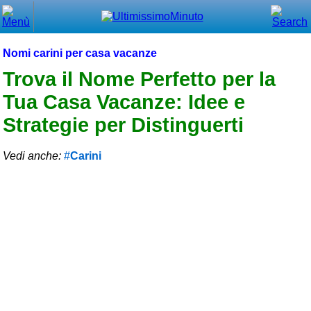
Chiudi
Menù principale
Nomi carini per casa vacanze
⌂ Home
Trova il Nome Perfetto per la
Tua Casa Vacanze: Idee e
🕐 Last Minute
Strategie per Distinguerti
🕐 First Minute
Vedi anche:
Carini
🔍 Cerca
Trova vicino a te
➕ Inserisci annuncio
Ottenere il CIN
Blog
Eventi e cose da vedere
➕ Segnala evento