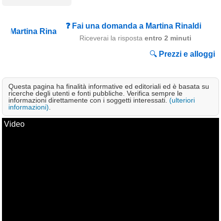
Campagna
Terme
❓ Fai una domanda a Martina Rinaldi
Riceverai la risposta
entro 2 minuti
Sci
🔍
Prezzi e alloggi
Altro
Cerca le offerte per regione
Questa pagina ha finalità informative ed editoriali ed è basata su
ricerche degli utenti e fonti pubbliche. Verifica sempre le
Abruzzo
(214)
informazioni direttamente con i soggetti interessati.
(ulteriori
informazioni)
.
Basilicata
(64)
Video
Calabria
(332)
Campania
(364)
Emilia - Romagna
(227)
Friuli - Venezia Giulia
(39)
Lazio
(318)