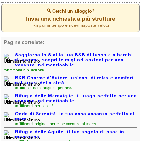
Veneto
(179)
🔍 Cerchi un alloggio?
Invia una richiesta a più strutture
Risparmi tempo e ricevi risposte veloci
Pagine correlate:
Soggiorna in Sicilia: tra B&B di lusso e alberghi
di charme, scopri le migliori opzioni per una
vacanza indimenticabile
/affitti/nomi-b-b-siciliani/
B&B Charme d'Autore: un'oasi di relax e comfort
nel cuore della città
/affitti/lista-nomi-originali-per-bed/
Rifugio delle Meraviglie: il luogo perfetto per una
vacanza indimenticabile
/affitti/nomi-per-casali/
Onda di Serenità: la tua casa vacanza perfetta al
mare
/affitti/nomi-originali-per-case-vacanze-al-mare/
Rifugio delle Aquile: il tuo angolo di pace in
montagna