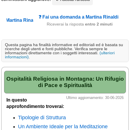
Campagna
Terme
❓ Fai una domanda a Martina Rinaldi
Riceverai la risposta
entro 2 minuti
Sci
Altro
Questa pagina ha finalità informative ed editoriali ed è basata su
Cerca le offerte per regione
ricerche degli utenti e fonti pubbliche. Verifica sempre le
informazioni direttamente con i soggetti interessati.
(ulteriori
informazioni)
.
Abruzzo
(214)
Basilicata
(63)
Calabria
Ospitalità Religiosa in Montagna: Un Rifugio
(331)
di Pace e Spiritualità
Campania
(363)
Ultimo aggiornamento: 30-06-2026
Emilia - Romagna
(228)
In questo
approfondimento troverai:
Friuli - Venezia Giulia
(39)
Tipologie di Struttura
Lazio
(318)
Un Ambiente Ideale per la Meditazione