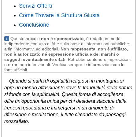
Liguria
(190)
Servizi Offerti
Come Trovare la Struttura Giusta
Lombardia
(178)
Conclusione
Marche
(244)
Molise
(38)
ℹ
Questo articolo
non è sponsorizzato
, è redatto in modo
indipendente con uso di AI e sulla base di informazioni pubbliche,
Piemonte
(117)
a fini informativi ed editoriali.
Non rappresenta, non è affiliato,
non è autorizzato né espressione ufficiale dei marchi o
Puglia
(786)
soggetti eventualmente citati
. Potrebbe contenere imprecisioni
o errori non intenzionali. Verifica sempre le informazioni con le
Sardegna
(455)
fonti ufficiali.
Sicilia
(821)
Quando si parla di ospitalità religiosa in montagna, si
apre un mondo affascinante dove la tranquillità della natura
Toscana
(448)
si fonde con la spiritualità. Questa forma di accoglienza
Trentino - Alto Adige
offre un'opportunità unica per chi desidera staccare dalla
(139)
frenesia quotidiana e immergersi in un ambiente di
riflessione e meditazione, il tutto circondato da paesaggi
Umbria
(103)
mozzafiato.
Valle d'Aosta
(28)