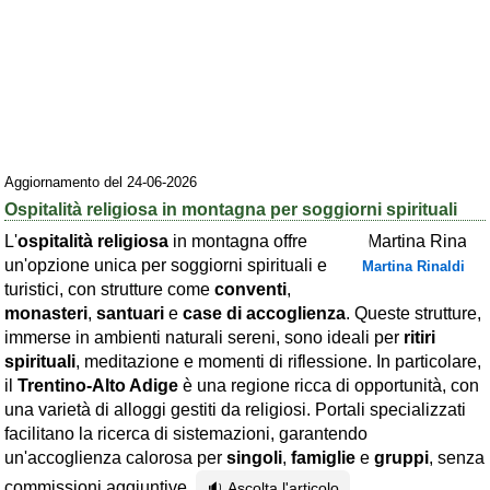
Area riservata
Chi siamo
Blog
Eventi e cose da vedere
Aggiornamento del 24-06-2026
➕ Segnala evento
Ospitalità religiosa in montagna per soggiorni spirituali
Area riservata
L'
ospitalità religiosa
in montagna offre
un'opzione unica per soggiorni spirituali e
Chi siamo
Martina Rinaldi
turistici, con strutture come
conventi
,
monasteri
,
santuari
e
case di accoglienza
. Queste strutture,
Ambienti
immerse in ambienti naturali sereni, sono ideali per
ritiri
≋ Mare
spirituali
, meditazione e momenti di riflessione. In particolare,
il
Trentino-Alto Adige
è una regione ricca di opportunità, con
🗻 Montagna
una varietà di alloggi gestiti da religiosi. Portali specializzati
Laghi
facilitano la ricerca di sistemazioni, garantendo
un'accoglienza calorosa per
singoli
,
famiglie
e
gruppi
, senza
Isole
commissioni aggiuntive.
🔉 Ascolta l'articolo