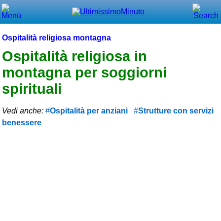
Chiudi
Menù principale
Ospitalità religiosa montagna
⌂ Home
Ospitalità religiosa in
montagna per soggiorni
🕐 Last Minute
spirituali
🕐 First Minute
Vedi anche:
Ospitalità per anziani
Strutture con servizi
🔍 Cerca
benessere
Trova vicino a te
➕ Inserisci annuncio
Ottenere il CIN
Blog
Eventi e cose da vedere
➕ Segnala evento