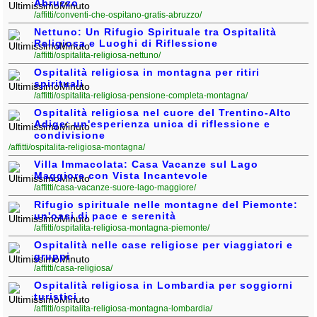
Abruzzo
/affitti/conventi-che-ospitano-gratis-abruzzo/
Nettuno: Un Rifugio Spirituale tra Ospitalità
Religiosa e Luoghi di Riflessione
/affitti/ospitalita-religiosa-nettuno/
Ospitalità religiosa in montagna per ritiri
spirituali
/affitti/ospitalita-religiosa-pensione-completa-montagna/
Ospitalità religiosa nel cuore del Trentino-Alto
Adige: un'esperienza unica di riflessione e
condivisione
/affitti/ospitalita-religiosa-montagna/
Villa Immacolata: Casa Vacanze sul Lago
Maggiore con Vista Incantevole
/affitti/casa-vacanze-suore-lago-maggiore/
Rifugio spirituale nelle montagne del Piemonte:
un'oasi di pace e serenità
/affitti/ospitalita-religiosa-montagna-piemonte/
Ospitalità nelle case religiose per viaggiatori e
gruppi
/affitti/casa-religiosa/
Ospitalità religiosa in Lombardia per soggiorni
turistici
/affitti/ospitalita-religiosa-montagna-lombardia/