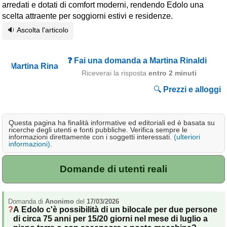
arredati e dotati di comfort moderni, rendendo Edolo una
Campagna
scelta attraente per soggiorni estivi e residenze.
Terme
🔉 Ascolta l'articolo
Sci
❓ Fai una domanda a Martina Rinaldi
Altro
Riceverai la risposta
entro 2 minuti
Cerca le offerte per regione
🔍
Prezzi e alloggi
Abruzzo
(214)
Basilicata
(64)
Questa pagina ha finalità informative ed editoriali ed è basata su
ricerche degli utenti e fonti pubbliche. Verifica sempre le
Calabria
(332)
informazioni direttamente con i soggetti interessati.
(ulteriori
informazioni)
.
Campania
(365)
Domande di utenti reali
Emilia - Romagna
(227)
Friuli - Venezia Giulia
(39)
Domanda di
Anonimo
del
17/03/2026
A Edolo c'è possibilità di un bilocale per due persone
Lazio
(318)
di circa 75 anni per 15/20 giorni nel mese di luglio a