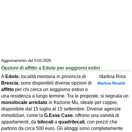
Area riservata
Chi siamo
Blog
Eventi e cose da vedere
➕ Segnala evento
Aggiornamento del 5-03-2026
Area riservata
Opzioni di affitto a Edolo per soggiorni estivi
Chi siamo
A
Edolo
, località montana in provincia di
Brescia
, sono disponibili diverse opzioni di
Martina Rinaldi
Ambienti
affitto
per chi cerca un soggiorno estivo o
≋ Mare
una residenza a lungo termine. Tra le proposte, si segnala un
monolocale arredato
in frazione Mu, ideale per coppie,
🗻 Montagna
disponibile dal 15 luglio al 15 settembre. Diverse agenzie
immobiliari, come la
G.Esse Case
, offrono una varietà di
Laghi
appartamenti, da
bilocali
a
quadrilocali
, con prezzi che
Isole
partono da circa 500 euro. Gli alloggi sono completamente