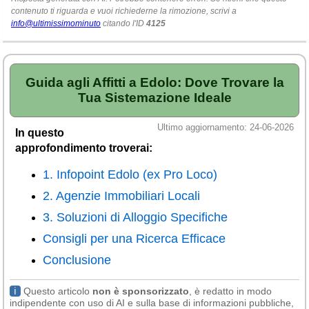
Veneto
(179)
contenuto ti riguarda e vuoi richiederne la rimozione, scrivi a
info@ultimissimominuto
citando l'ID
4125
Guida agli Affitti a Edolo: Dove Trovare la
Tua Sistemazione Ideale
Ultimo aggiornamento: 24-06-2026
In questo
approfondimento troverai:
1. Infopoint Edolo (ex Pro Loco)
2. Agenzie Immobiliari Locali
3. Soluzioni di Alloggio Specifiche
Consigli per una Ricerca Efficace
Conclusione
ℹ
Questo articolo
non è sponsorizzato
, è redatto in modo
indipendente con uso di AI e sulla base di informazioni pubbliche,