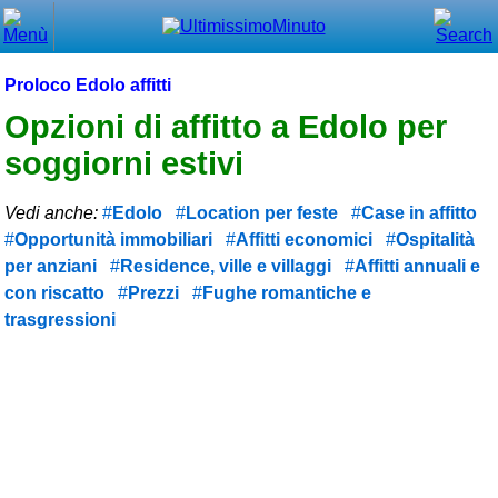
Chiudi
Menù principale
Proloco Edolo affitti
⌂ Home
Opzioni di affitto a Edolo per
soggiorni estivi
🕐 Last Minute
🕐 First Minute
Vedi anche:
Edolo
Location per feste
Case in affitto
Opportunità immobiliari
Affitti economici
Ospitalità
🔍 Cerca
per anziani
Residence, ville e villaggi
Affitti annuali e
con riscatto
Prezzi
Fughe romantiche e
Trova vicino a te
trasgressioni
➕ Inserisci annuncio
Ottenere il CIN
Blog
Eventi e cose da vedere
➕ Segnala evento