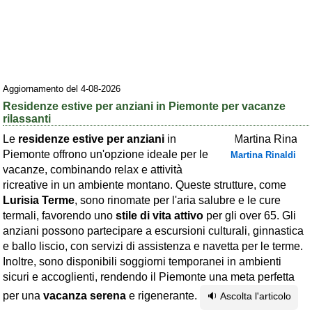
Area riservata
Chi siamo
Blog
Aggiornamento del 4-08-2026
Eventi e cose da vedere
Residenze estive per anziani in Piemonte per vacanze
rilassanti
➕ Segnala evento
Le
residenze estive per anziani
in
Area riservata
Piemonte offrono un'opzione ideale per le
Martina Rinaldi
vacanze, combinando relax e attività
Chi siamo
ricreative in un ambiente montano. Queste strutture, come
Lurisia Terme
Ambienti
, sono rinomate per l'aria salubre e le cure
termali, favorendo uno
stile di vita attivo
per gli over 65. Gli
≋ Mare
anziani possono partecipare a escursioni culturali, ginnastica
e ballo liscio, con servizi di assistenza e navetta per le terme.
🗻 Montagna
Inoltre, sono disponibili soggiorni temporanei in ambienti
Laghi
sicuri e accoglienti, rendendo il Piemonte una meta perfetta
per una
vacanza serena
e rigenerante.
🔉 Ascolta l'articolo
Isole