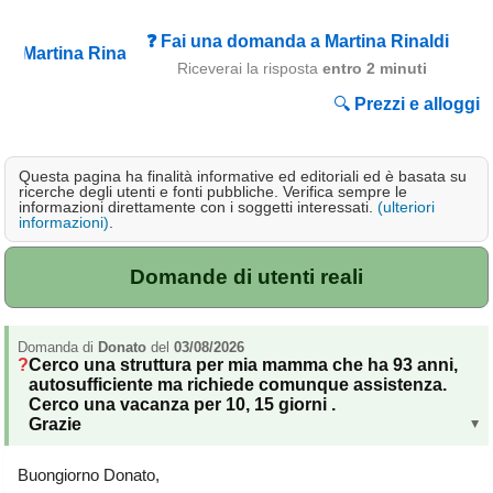
Campagna
❓ Fai una domanda a Martina Rinaldi
Terme
Riceverai la risposta
entro 2 minuti
Sci
🔍
Prezzi e alloggi
Altro
Questa pagina ha finalità informative ed editoriali ed è basata su
Cerca le offerte per regione
ricerche degli utenti e fonti pubbliche. Verifica sempre le
informazioni direttamente con i soggetti interessati.
(ulteriori
Abruzzo
(214)
informazioni)
.
Basilicata
(63)
Domande di utenti reali
Calabria
(331)
Campania
(363)
Domanda di
Donato
del
03/08/2026
Cerco una struttura per mia mamma che ha 93 anni,
Emilia - Romagna
(228)
autosufficiente ma richiede comunque assistenza.
Cerco una vacanza per 10, 15 giorni .
Friuli - Venezia Giulia
Grazie
▸
(39)
Lazio
(318)
Buongiorno Donato,