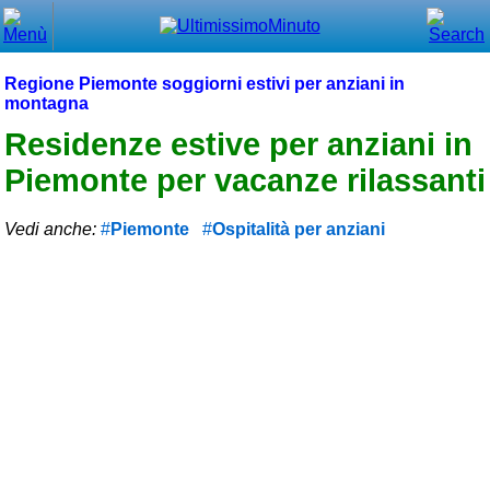
Chiudi
Menù principale
Regione Piemonte soggiorni estivi per anziani in
montagna
⌂ Home
Residenze estive per anziani in
🕐 Last Minute
Piemonte per vacanze rilassanti
🕐 First Minute
Vedi anche:
Piemonte
Ospitalità per anziani
🔍 Cerca
Trova vicino a te
➕ Inserisci annuncio
Ottenere il CIN
Blog
Eventi e cose da vedere
➕ Segnala evento