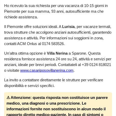
Liguria
(190)
Ho ricevuto la sua richiesta per una vacanza di 10-15 giorni in
Piemonte per sua mamma, 93 anni, autosufficiente ma che
Lombardia
(178)
richiede assistenza.
Marche
(244)
Il Piemonte offre soluzioni ideali. A
Lurisia
, per vacanze termali,
Molise
(38)
trova strutture che accolgono anziani autosufficienti, garantendo
assistenza e attività. Per informazioni sui soggiorni in zona,
Piemonte
(117)
contatti ACM Onlus al 0174 583526.
Puglia
(786)
Un'altra ottima opzione è
Villa Nerina
a Sparone. Questa
Sardegna
(455)
residenza fornisce assistenza 24 ore su 24, attività e servizi per
anziani, ideale per brevi periodi. Contattateli al +39 0124 818021
Sicilia
(821)
o visitate
www.casariposovillanerina.com
.
Toscana
(448)
La invito a contattare direttamente le strutture per verificare
Trentino - Alto Adige
disponibilità e servizi specifici.
(139)
⚠ Attenzione:
questa risposta non costituisce un parere
Umbria
(103)
medico, una diagnosi o una prescrizione. Le
Valle d'Aosta
(28)
informazioni fornite non sostituiscono in alcun modo il
rapporto diretto medico-paziente. In caso di sintomi o