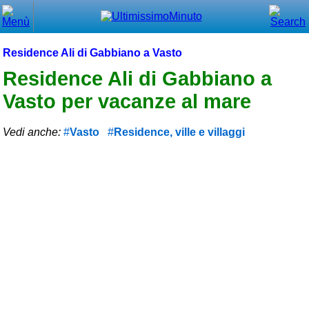
Chiudi
Menù principale
Residence Ali di Gabbiano a Vasto
⌂ Home
Residence Ali di Gabbiano a
Vasto per vacanze al mare
🕐 Last Minute
🕐 First Minute
Vedi anche:
Vasto
Residence, ville e villaggi
🔍 Cerca
Trova vicino a te
➕ Inserisci annuncio
Ottenere il CIN
Blog
Eventi e cose da vedere
➕ Segnala evento