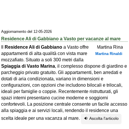
Area riservata
Chi siamo
Blog
Aggiornamento del 12-05-2026
Residence Ali di Gabbiano a Vasto per vacanze al mare
Eventi e cose da vedere
Il
Residence Ali di Gabbiano
a Vasto offre
➕ Segnala evento
appartamenti di alta qualità con vista mare
Martina Rinaldi
mozzafiato. Situato a soli 300 metri dalla
Area riservata
Spiaggia di Vasto Marina
, il complesso dispone di giardino e
Chi siamo
parcheggio privato gratuito. Gli appartamenti, ben arredati e
dotati di aria condizionata, variano in dimensioni e
Ambienti
configurazioni, con opzioni che includono bilocali e trilocali,
ideali per famiglie o coppie. Recentemente ristrutturati, gli
≋ Mare
spazi interni presentano cucine moderne e soggiorni
🗻 Montagna
confortevoli. La posizione centrale consente un facile accesso
alla spiaggia e ai servizi locali, rendendo il residence una
Laghi
scelta ideale per una vacanza al mare.
🔉 Ascolta l'articolo
Isole