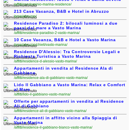
/affitti/condominio-marina-residence/
213 Case Vacanza, B&B e Hotel in Abruzzo
/prop/abruzzo/
Residence Paradiso 2: bilocali luminosi a due
passi dal mare a Vasto Marina
/affitti/residence-paradiso-2-vasto-marina/
10 Case Vacanza, B&B e Hotel a Vasto Marina
/prop/abruzzo/chieti/vasto-marina/
Residence D'Alessio: Tra Controversie Legali e
Richiesta Turistica a Vasto Marina
/affitti/residence-d-alessio-vasto-marina/
Appartamenti in vendita al Residence Ala di
Gabbiano
/affitti/residence-ala-di-gabbiano-vasto-marina/
Lido Il Gabbiano a Vasto Marina: Relax e Comfort
al Mare
/affitti/lido-il-gabbiano-vasto-marina/
Offerte per appartamenti in vendita al Residence
Ali di Gabbiano
/affitti/residence-ali-di-gabbiano-vasto-marina/
Appartamenti in affitto vicino alla Spiaggia di
Vasto Marina
/affitti/residence-il-gabbiano-bianco-vasto-marina/