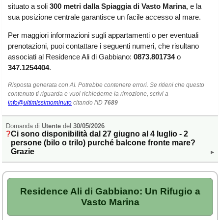
situato a soli
300 metri dalla Spiaggia di Vasto Marina
, e la
Liguria
(189)
sua posizione centrale garantisce un facile accesso al mare.
Lombardia
(176)
Per maggiori informazioni sugli appartamenti o per eventuali
Marche
(242)
prenotazioni, puoi contattare i seguenti numeri, che risultano
associati al Residence Ali di Gabbiano:
0873.801734
o
Molise
(38)
347.1254404
.
Piemonte
(118)
Risposta generata con AI. Potrebbe contenere errori. Se ritieni che questo
Puglia
(787)
contenuto ti riguarda e vuoi richiederne la rimozione, scrivi a
info@ultimissimominuto
citando l'ID
7689
Sardegna
(457)
Domanda di
Utente
del
30/05/2026
Sicilia
(824)
Ci sono disponibilità dal 27 giugno al 4 luglio - 2
persone (bilo o trilo) purché balcone fronte mare?
Toscana
(448)
Grazie
▸
Trentino - Alto Adige
(139)
Umbria
(103)
Residence Ali di Gabbiano: Un Rifugio a
Vasto Marina
Valle d'Aosta
(28)