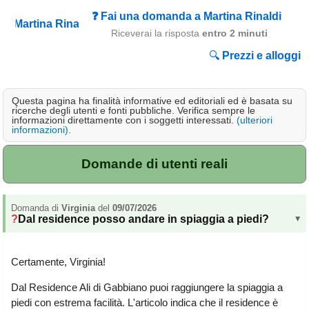
Campagna
❓ Fai una domanda a Martina Rinaldi
Riceverai la risposta
entro 2 minuti
Terme
🔍
Prezzi e alloggi
Sci
Altro
Questa pagina ha finalità informative ed editoriali ed è basata su
ricerche degli utenti e fonti pubbliche. Verifica sempre le
Cerca le offerte per regione
informazioni direttamente con i soggetti interessati.
(ulteriori
informazioni)
.
Abruzzo
(214)
Basilicata
(64)
Domande di utenti reali
Calabria
(331)
Domanda di
Virginia
del
09/07/2026
Campania
(364)
Dal residence posso andare in spiaggia a piedi?
▸
Emilia - Romagna
(227)
Friuli - Venezia Giulia
Certamente, Virginia!
(39)
Dal Residence Ali di Gabbiano puoi raggiungere la spiaggia a
Lazio
(317)
piedi con estrema facilità. L'articolo indica che il residence è