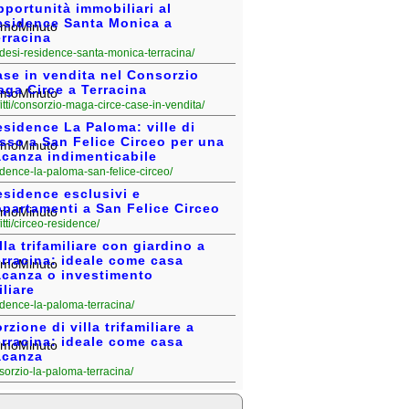
portunità immobiliari al
esidence Santa Monica a
rracina
vendesi-residence-santa-monica-terracina/
ase in vendita nel Consorzio
aga Circe a Terracina
fitti/consorzio-maga-circe-case-in-vendita/
sidence La Paloma: ville di
sso a San Felice Circeo per una
acanza indimenticabile
esidence-la-paloma-san-felice-circeo/
esidence esclusivi e
ppartamenti a San Felice Circeo
fitti/circeo-residence/
lla trifamiliare con giardino a
erracina: ideale come casa
acanza o investimento
liare
esidence-la-paloma-terracina/
rzione di villa trifamiliare a
erracina: ideale come casa
acanza
onsorzio-la-paloma-terracina/