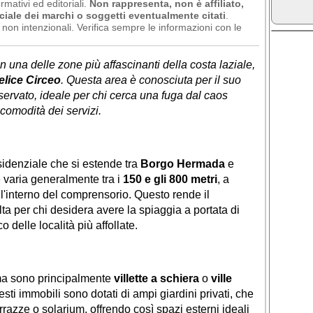
rmativi ed editoriali.
Non rappresenta, non è affiliato,
ciale dei marchi o soggetti eventualmente citati
.
non intenzionali. Verifica sempre le informazioni con le
in una delle zone più affascinanti della costa laziale,
elice Circeo
. Questa area è conosciuta per il suo
iservato, ideale per chi cerca una fuga dal caos
 comodità dei servizi.
esidenziale che si estende tra
Borgo Hermada
e
 varia generalmente tra i
150 e gli 800 metri
, a
l'interno del comprensorio. Questo rende il
a per chi desidera avere la spiaggia a portata di
o delle località più affollate.
ma sono principalmente
villette a schiera
o
ville
uesti immobili sono dotati di ampi giardini privati, che
errazze o solarium, offrendo così spazi esterni ideali