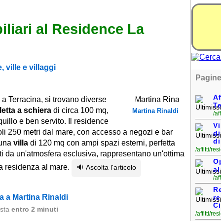
liari al Residence La
 ville e villaggi
Pagine
Af
a Terracina, si trovano diverse
Te
lletta a schiera
di circa 100 mq,
Martina Rinaldi
/af
uillo e ben servito. Il residence
V
li 250 metri dal mare, con accesso a negozi e bar
di
d
 una
villa
di 120 mq con ampi spazi esterni, perfetta
/affitti/r
zati da un'atmosfera esclusiva, rappresentano un'ottima
Op
na residenza al mare.
🔉 Ascolta l'articolo
a
/af
R
 a Martina Rinaldi
re
C
osta
entro 2 minuti
/affitti/