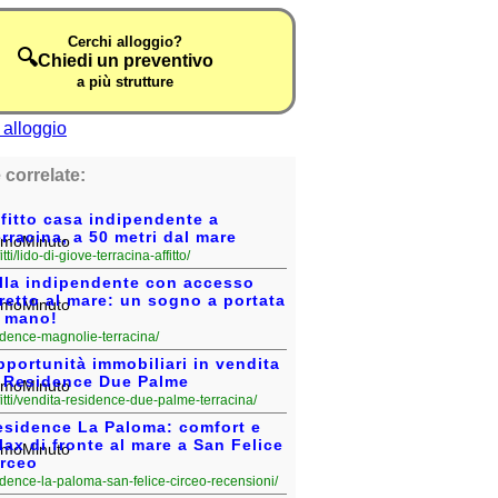
Cerchi alloggio?
🔍
Chiedi un preventivo
a più strutture
 correlate:
fitto casa indipendente a
rracina, a 50 metri dal mare
fitti/lido-di-giove-terracina-affitto/
illa indipendente con accesso
retto al mare: un sogno a portata
i mano!
esidence-magnolie-terracina/
portunità immobiliari in vendita
l Residence Due Palme
fitti/vendita-residence-due-palme-terracina/
esidence La Paloma: comfort e
lax di fronte al mare a San Felice
irceo
residence-la-paloma-san-felice-circeo-recensioni/