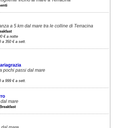
menti
anza a 5 km dal mare tra le colline di Terracina
eakfast
0 € a notte
 a 350 € a sett.
riagrazia
 a pochi passi dal mare
 a 999 € a sett.
rro
 dal mare
Breakfast
i dal mare