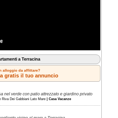
rtamenti a Terracina
n alloggio da affittare?
 gratis il tuo annuncio
rsa nel verde con patio attrezzato e giardino privato
e Riva Dei Gabbiani Lato Mare
| Casa Vacanze
gliente vicino al mare a Terracina