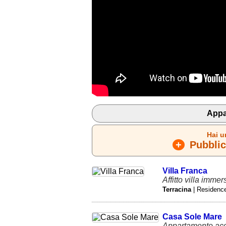
Appa
Hai u
+
Pubblica
Villa Franca
Affitto villa imme
Terracina
| Residenc
Casa Sole Mare
Appartamento acco