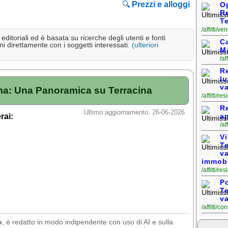
🔍
Prezzi e alloggi
Op
R
Te
/affitti/
ditoriali ed è basata su ricerche degli utenti e fonti
C
i direttamente con i soggetti interessati.
(ulteriori
M
/af
Re
lu
v
a: Una Panoramica su Terracina
/affitti/r
R
Ultimo aggiornamento: 26-06-2026
rai:
a
/af
Vi
T
v
immobi
/affitti/r
Po
T
v
/affitti/c
o
, è redatto in modo indipendente con uso di AI e sulla