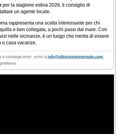
e
per la stagione estiva 2026, ti consiglio di
ntattare un agente locale.
oma rappresenta una scelta interessante per chi
quilla e ben collegata, a pochi passi dal mare. Con
rvizi nelle vicinanze, è un luogo che merita di essere
a o casa vacanze.
a o contenga errori, scrivi a
info@ultimissimominuto.com
l problema.