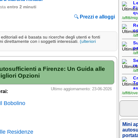
Le
osta
entro 2 minuti
Fi
qu
🔍
Prezzi e alloggi
/affitti/mi
Re
co
/af
ditoriali ed è basata su ricerche degli utenti e fonti
i direttamente con i soggetti interessati.
(ulteriori
Su
pe
/af
Se
r
tosufficienti a Firenze: Un Guida alle
/af
igliori Opzioni
Cr
T
au
Ultimo aggiornamento: 23-06-2026
rai:
/affitti/o
Il Bobolino
Mini a
autosu
lle Residenze
portat