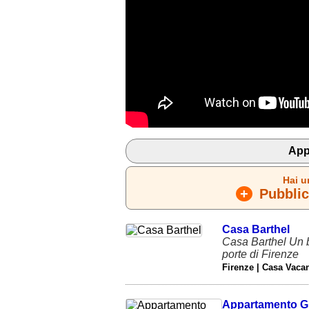
App
Hai u
+
Pubblica
Casa Barthel
Casa Barthel Un b
porte di Firenze
Firenze | Casa Vaca
Appartamento G