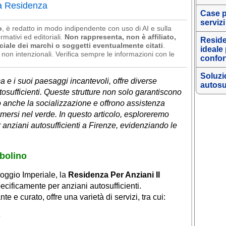
la Residenza
Case p
servizi
o
, è redatto in modo indipendente con uso di AI e sulla
rmativi ed editoriali.
Non rappresenta, non è affiliato,
Reside
ciale dei marchi o soggetti eventualmente citati
.
ideale
non intenzionali. Verifica sempre le informazioni con le
confor
Soluzi
a e i suoi paesaggi incantevoli, offre diverse
autosu
tosufficienti. Queste strutture non solo garantiscono
anche la socializzazione e offrono assistenza
immersi nel verde. In questo articolo, esploreremo
 anziani autosufficienti a Firenze, evidenziando le
obolino
Poggio Imperiale, la
Residenza Per Anziani Il
ecificamente per anziani autosufficienti.
 e curato, offre una varietà di servizi, tra cui:
e