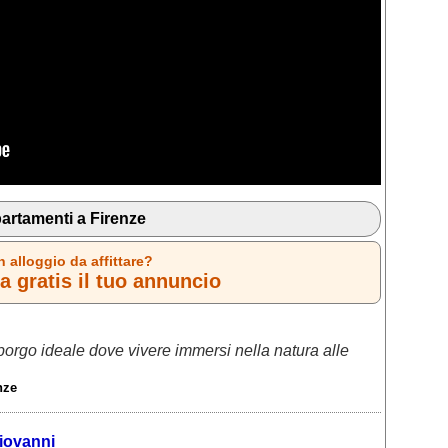
artamenti a Firenze
n alloggio da affittare?
 gratis il tuo annuncio
orgo ideale dove vivere immersi nella natura alle
nze
iovanni