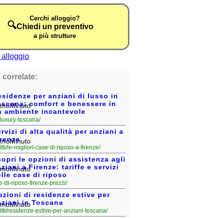
Cerchi alloggio?
🔍
Chiedi un preventivo
a più strutture
 correlate:
sidenze per anziani di lusso in
oscana: comfort e benessere in
n ambiente incantevole
sa-luxury-toscana/
rvizi di alta qualità per anziani a
irenze
fitti/le-migliori-case-di-riposo-a-firenze/
opri le opzioni di assistenza agli
ziani a Firenze: tariffe e servizi
lle case di riposo
ase-di-riposo-firenze-prezzi/
zioni di residenze estive per
nziani in Toscana
fitti/residenze-estive-per-anziani-toscana/