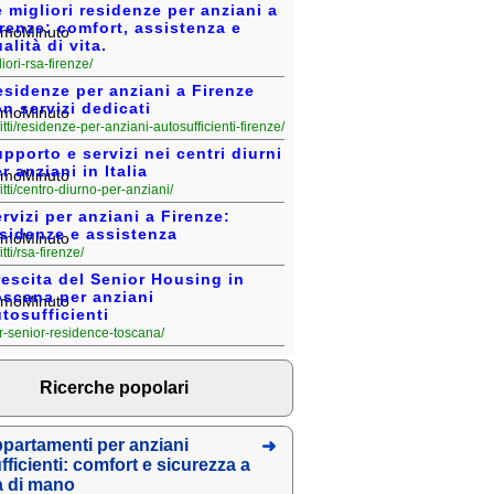
 migliori residenze per anziani a
renze: comfort, assistenza e
alità di vita.
gliori-rsa-firenze/
sidenze per anziani a Firenze
n servizi dedicati
fitti/residenze-per-anziani-autosufficienti-firenze/
pporto e servizi nei centri diurni
r anziani in Italia
fitti/centro-diurno-per-anziani/
rvizi per anziani a Firenze:
esidenze e assistenza
fitti/rsa-firenze/
escita del Senior Housing in
oscana per anziani
tosufficienti
ver-senior-residence-toscana/
Ricerche popolari
ppartamenti per anziani
fficienti: comfort e sicurezza a
a di mano