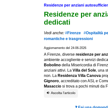
Residenze per anziani autosufficien
Residenze per anzia
dedicati
Vedi anche:
Firenze
Ospitalità p
romantiche e trasgressioni
Aggiornamento del 24-06-2026
A Firenze, diverse
residenze per anzi
ambiente accogliente e servizi dedicat
Bobolino
della Misericordia di Firenz
anziani attivi. La
Villa del Sole
, una s
non. La
Residenza Villa Canova
prop
Gignoro
, accreditato con ASL e Comune
Masaccio
si trova a pochi minuti da F
🔉 Ascolta l'articolo
❓ Fai una domanda