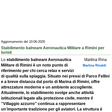
Area riservata
Chi siamo
Blog
Eventi e cose da vedere
Aggiornamento del 10-06-2026
➕ Segnala evento
Stabilimento balneare Aeronautica Militare a Rimini per
Area riservata
turisti
Lo
stabilimento balneare Aeronautica
Chi siamo
Militare di Rimini è un noto punto di
Martina Rinaldi
riferimento per chi cerca relax e servizi
Ambienti
di qualità sulla spiaggia. Situato nei pressi di
Parco Fellini
≋ Mare
e a breve distanza dal
porto di Marina di Rimini,
offre
attrezzature moderne e un ambiente accogliente.
🗻 Montagna
Attualmente, lo stabilimento svolge anche attività
istituzionali legate alla
protezione civile,
mentre il
Laghi
“Villaggio azzurro” continua a rappresentare
Isole
un’importante tradizione per gli aviatori. La struttura è