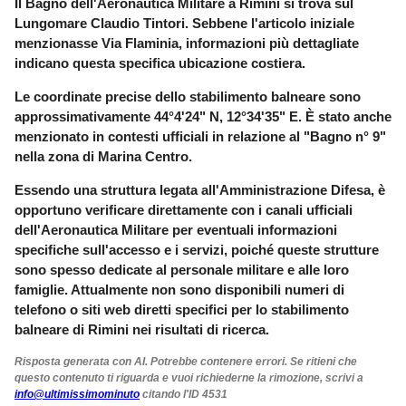
Il Bagno dell'Aeronautica Militare a Rimini si trova sul
Liguria
(189)
Lungomare Claudio Tintori
. Sebbene l'articolo iniziale
menzionasse Via Flaminia, informazioni più dettagliate
Lombardia
(176)
indicano questa specifica ubicazione costiera.
Marche
(242)
Le coordinate precise dello stabilimento balneare sono
Molise
(38)
approssimativamente 44°4'24" N, 12°34'35" E. È stato anche
menzionato in contesti ufficiali in relazione al "Bagno n° 9"
Piemonte
(118)
nella zona di Marina Centro.
Puglia
(787)
Essendo una struttura legata all'Amministrazione Difesa, è
Sardegna
(457)
opportuno verificare direttamente con i canali ufficiali
dell'Aeronautica Militare per eventuali informazioni
Sicilia
(824)
specifiche sull'accesso e i servizi, poiché queste strutture
Toscana
(448)
sono spesso dedicate al personale militare e alle loro
famiglie. Attualmente non sono disponibili numeri di
Trentino - Alto Adige
telefono o siti web diretti specifici per lo stabilimento
(139)
balneare di Rimini nei risultati di ricerca.
Umbria
(103)
Risposta generata con AI. Potrebbe contenere errori. Se ritieni che
Valle d'Aosta
(28)
questo contenuto ti riguarda e vuoi richiederne la rimozione, scrivi a
info@ultimissimominuto
citando l'ID
4531