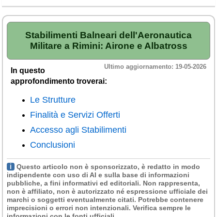
Veneto
(179)
Stabilimenti Balneari dell'Aeronautica
Militare a Rimini: Airone e Albatross
Ultimo aggiornamento: 19-05-2026
In questo
approfondimento troverai:
Le Strutture
Finalità e Servizi Offerti
Accesso agli Stabilimenti
Conclusioni
ℹ
Questo articolo
non è sponsorizzato
, è redatto in modo
indipendente con uso di AI e sulla base di informazioni
pubbliche, a fini informativi ed editoriali.
Non rappresenta,
non è affiliato, non è autorizzato né espressione ufficiale dei
marchi o soggetti eventualmente citati
. Potrebbe contenere
imprecisioni o errori non intenzionali. Verifica sempre le
informazioni con le fonti ufficiali.