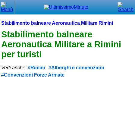
Chiudi
Menù principale
Stabilimento balneare Aeronautica Militare Rimini
⌂ Home
Stabilimento balneare
Aeronautica Militare a Rimini
🕐 Last Minute
per turisti
🕐 First Minute
Vedi anche:
Rimini
Alberghi e convenzioni
🔍 Cerca
Convenzioni Forze Armate
Trova vicino a te
➕ Inserisci annuncio
Ottenere il CIN
Blog
Eventi e cose da vedere
➕ Segnala evento