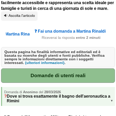
facilmente accessibile e rappresenta una scelta ideale per
Campagna
famiglie e turisti in cerca di una giornata di sole e mare.
Terme
🔉 Ascolta l'articolo
Sci
Altro
❓ Fai una domanda a Martina Rinaldi
Riceverai la risposta
entro 2 minuti
Cerca le offerte per regione
Abruzzo
(214)
Questa pagina ha finalità informative ed editoriali ed è
basata su ricerche degli utenti e fonti pubbliche. Verifica
sempre le informazioni direttamente con i soggetti
Basilicata
(64)
interessati.
(ulteriori informazioni)
.
Calabria
(331)
Domande di utenti reali
Campania
(364)
Emilia - Romagna
(227)
Domanda di
Anonimo
del
28/03/2026
Dove si trova esattamente il bagno dell'aeronautica a
Friuli - Venezia Giulia
Rimini
(39)
▸
Lazio
(317)