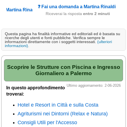
Campagna
❓ Fai una domanda a Martina Rinaldi
Riceverai la risposta
entro 2 minuti
Terme
Sci
Questa pagina ha finalità informative ed editoriali ed è basata su
Altro
ricerche degli utenti e fonti pubbliche. Verifica sempre le
informazioni direttamente con i soggetti interessati.
(ulteriori
informazioni)
.
Cerca le offerte per regione
Abruzzo
(214)
Basilicata
Scoprire le Strutture con Piscina e Ingresso
(64)
Giornaliero a Palermo
Calabria
(331)
Ultimo aggiornamento: 2-06-2026
Campania
(364)
In questo approfondimento
troverai:
Emilia - Romagna
(227)
Hotel e Resort in Città e sulla Costa
Friuli - Venezia Giulia
(39)
Agriturismi nei Dintorni (Relax e Natura)
Lazio
(317)
Consigli Utili per l'Accesso