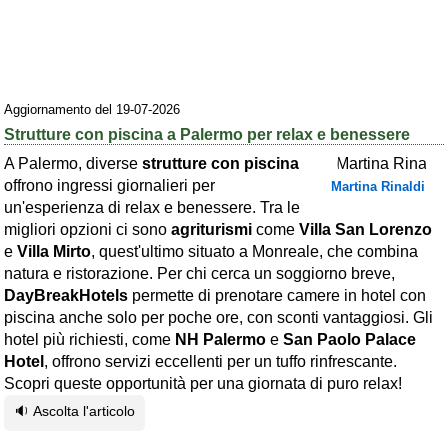
Area riservata
Chi siamo
Blog
Aggiornamento del 19-07-2026
Strutture con piscina a Palermo per relax e benessere
Eventi e cose da vedere
A Palermo, diverse
strutture con piscina
➕ Segnala evento
offrono ingressi giornalieri per
Martina Rinaldi
un'esperienza di relax e benessere. Tra le
Area riservata
migliori opzioni ci sono
agriturismi
come
Villa San Lorenzo
Chi siamo
e
Villa Mirto
, quest'ultimo situato a Monreale, che combina
natura e ristorazione. Per chi cerca un soggiorno breve,
Ambienti
DayBreakHotels
permette di prenotare camere in hotel con
piscina anche solo per poche ore, con sconti vantaggiosi. Gli
≋ Mare
hotel più richiesti, come
NH Palermo
e
San Paolo Palace
🗻 Montagna
Hotel
, offrono servizi eccellenti per un tuffo rinfrescante.
Scopri queste opportunità per una giornata di puro relax!
Laghi
🔉 Ascolta l'articolo
Isole