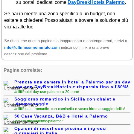
su portali dedicati come
DayBreakHotels Palermo
.
Se hai in mente una zona specifica o un budget, non
esitare a chiedere! Posso aiutarti a trovare la soluzione più
vicina alle tue
Se ritieni che questa pagina sia inappropriata o contenga errori, scrivi a
info@ultimissimominuto.com
indicando il link e una breve
descrizione del problema.
Pagine correlate:
Prenota una camera in hotel a Palermo per un day
use con DayBreakHotels e risparmia fino all'80%!
/affitti/hotel-day-use-palermo-a-20-euro/
Soggiorno romantico in Sicilia con chalet e
idromassaggio
/affitti/chalet-romantici-con-caminetto-e-vasca-idromassaggio-sicilia/
50 Case Vacanza, B&B e Hotel a Palermo
/prop/sicilia/palermo/palermo/
Opzioni di resort con piscina e ingressi
giornalieri in Italia