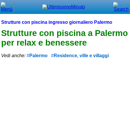
Chiudi
Menù principale
Strutture con piscina ingresso giornaliero Palermo
⌂ Home
Strutture con piscina a Palermo
per relax e benessere
🕐 Last Minute
🕐 First Minute
Vedi anche:
Palermo
Residence, ville e villaggi
🔍 Cerca
Trova vicino a te
➕ Inserisci annuncio
Ottenere il CIN
Blog
Eventi e cose da vedere
➕ Segnala evento