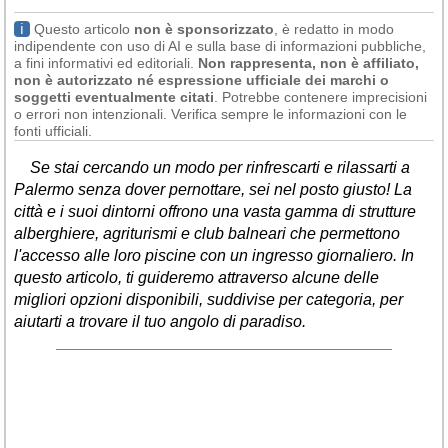
Liguria
(189)
ℹ
Questo articolo
non è sponsorizzato
, è redatto in modo
indipendente con uso di AI e sulla base di informazioni pubbliche,
Lombardia
(176)
a fini informativi ed editoriali.
Non rappresenta, non è affiliato,
non è autorizzato né espressione ufficiale dei marchi o
Marche
(242)
soggetti eventualmente citati
. Potrebbe contenere imprecisioni
o errori non intenzionali. Verifica sempre le informazioni con le
Molise
(38)
fonti ufficiali.
Piemonte
(118)
Se stai cercando un modo per rinfrescarti e rilassarti a
Palermo senza dover pernottare, sei nel posto giusto! La
Puglia
(787)
città e i suoi dintorni offrono una vasta gamma di strutture
Sardegna
(457)
alberghiere, agriturismi e club balneari che permettono
l'accesso alle loro piscine con un ingresso giornaliero. In
Sicilia
(824)
questo articolo, ti guideremo attraverso alcune delle
Toscana
(448)
migliori opzioni disponibili, suddivise per categoria, per
aiutarti a trovare il tuo angolo di paradiso.
Trentino - Alto Adige
(139)
Umbria
(103)
Valle d'Aosta
(28)