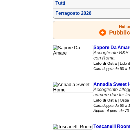
Tutti
Ferragosto 2026
Hai u
+
Pubblica
Sapore Da Amar
Accogliente B&B a
con Roma
Lido di Ostia
| Lido 
Cam.doppia da 80 a 1
Annadia Sweet
Accogliente allog
camere due tre let
Lido di Ostia
| Ostia
Cam.doppia da 80 a 1
Appart. 4 pers. da 70 
Toscanelli Roo