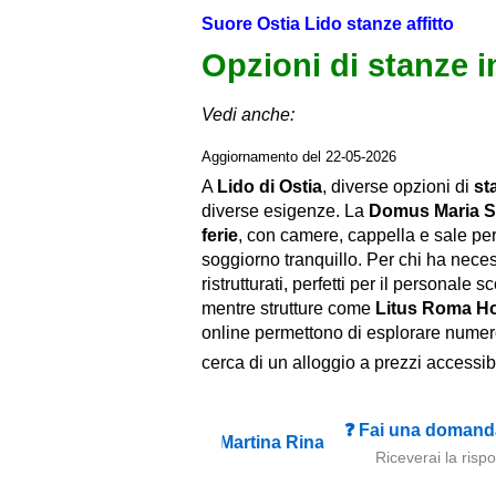
Suore Ostia Lido stanze affitto
Opzioni di stanze in
Vedi anche:
Aggiornamento del 22-05-2026
A
Lido di Ostia
, diverse opzioni di
st
diverse esigenze. La
Domus Maria S
ferie
, con camere, cappella e sale per 
soggiorno tranquillo. Per chi ha neces
ristrutturati, perfetti per il personale s
mentre strutture come
Litus Roma Ho
online permettono di esplorare numeros
cerca di un alloggio a prezzi accessibi
❓ Fai una domanda
Riceverai la risp