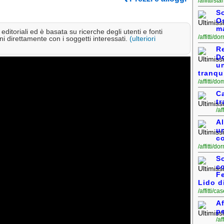
/affitti/st
So
Os
ma
ditoriali ed è basata su ricerche degli utenti e fonti
/affitti/do
i direttamente con i soggetti interessati.
(ulteriori
R
D
u
tranqui
/affitti/
Ca
tr
/af
Al
u
co
/affitti/d
So
co
Fe
Lido d
/affitti/c
Af
pe
/af