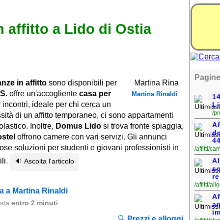
 affitto a Lido di Ostia
Pagine
anze in affitto
sono disponibili per
S.
offre un'accogliente
casa per
Martina Rinaldi
1
incontri, ideale per chi cerca un
Li
/pr
sità di un affitto temporaneo, ci sono appartamenti
Af
colastico. Inoltre,
Domus Lido
si trova fronte spiaggia,
do
stel
offrono camere con vari servizi. Gli annunci
4
e soluzioni per studenti e giovani professionisti in
/affitti/c
li.
Al
🔉 Ascolta l'articolo
so
re
/affitti/a
 a Martina Rinaldi
Af
osta
entro 2 minuti
an
im
🔍
Prezzi e alloggi