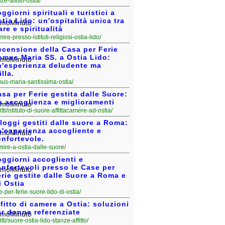
anze-affitto-ostia/
ggiorni spirituali e turistici a
tia Lido: un'ospitalità unica tra
re e spiritualità
rmire-presso-istituti-religiosi-ostia-lido/
ecensione della Casa per Ferie
omus Maria SS. a Ostia Lido:
n'esperienza deludente ma
lla.
domus-maria-santissima-ostia/
sa per Ferie gestita dalle Suore:
a accoglienza e miglioramenti
fitti/istituto-di-suore-affittacamere-ad-ostia/
loggi gestiti dalle suore a Roma:
n'esperienza accogliente e
nfortevole.
ormire-a-ostia-dalle-suore/
ggiorni accoglienti e
nfortevoli presso le Case per
rie gestite dalle Suore a Roma e
i Ostia
ase-per-ferie-suore-lido-di-ostia/
fitto di camere a Ostia: soluzioni
r donne referenziate
fitti/suore-ostia-lido-stanze-affitto/