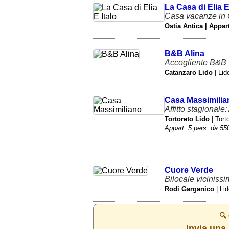
La Casa di Elia E
Casa vacanze in Os
Ostia Antica | Appar
B&B Alina
Accogliente B&B v
Catanzaro Lido
| Lid
Casa Massimilia
Affitto stagional
Tortoreto Lido
| Tort
Appart. 5 pers. da 550
Cuore Verde
Bilocale vicinissim
Rodi Garganico
| Li
🔍
Invia una 