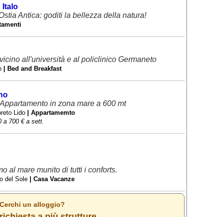
 Italo
tia Antica: goditi la bellezza della natura!
tamenti
icino all'università e al policlinico Germaneto
o
| Bed and Breakfast
no
e: Appartamento in zona mare a 600 mt
oreto Lido
| Appartamemto
 a 700 € a sett.
o al mare munito di tutti i conforts.
do del Sole
| Casa Vacanze
 Cerchi un alloggio?
richiesta a più strutture