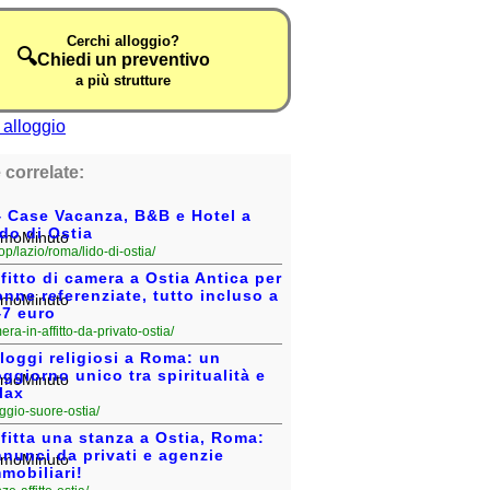
Cerchi alloggio?
🔍
Chiedi un preventivo
a più strutture
 correlate:
4 Case Vacanza, B&B e Hotel a
do di Ostia
op/lazio/roma/lido-di-ostia/
fitto di camera a Ostia Antica per
nne referenziate, tutto incluso a
47 euro
amera-in-affitto-da-privato-ostia/
loggi religiosi a Roma: un
ggiorno unico tra spiritualità e
lax
lloggio-suore-ostia/
fitta una stanza a Ostia, Roma:
nunci da privati e agenzie
mobiliari!