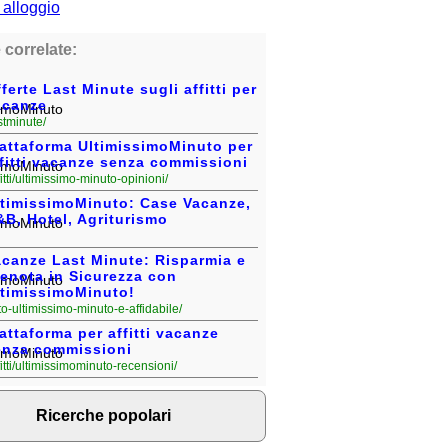
 correlate:
ferte Last Minute sugli affitti per
acanze
stminute/
iattaforma UltimissimoMinuto per
fitti vacanze senza commissioni
fitti/ultimissimo-minuto-opinioni/
ltimissimoMinuto: Case Vacanze,
B, Hotel, Agriturismo
acanze Last Minute: Risparmia e
renota in Sicurezza con
ltimissimoMinuto!
l-sito-ultimissimo-minuto-e-affidabile/
attaforma per affitti vacanze
enza commissioni
fitti/ultimissimominuto-recensioni/
Ricerche popolari