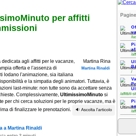
Pagine
simoMinuto per affitti
missioni
Of
v
/la
P
af
/af
dedicata agli affitti per le vacanze,
U
B&
ampia offerta e l'assenza di
Martina Rinaldi
/
i lodano l'animazione, sia italiana
V
sponibilità e la simpatia degli animatori. Tuttavia, è
P
azioni last-minute: non tutte sono da accettare senza
U
/affitti/i
 richieste. Complessivamente,
UltimissimoMinuto
si
 per chi cerca soluzioni per le proprie vacanze, ma è
Pi
s
ima di finalizzare le prenotazioni.
🔉 Ascolta l'articolo
/af
 a Martina Rinaldi
osta
entro 2 minuti