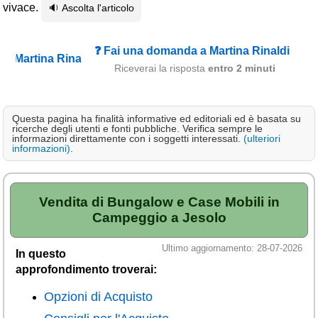
vivace.
🔉 Ascolta l'articolo
Campagna
Terme
❓ Fai una domanda a Martina Rinaldi
Sci
Riceverai la risposta
entro 2 minuti
Altro
Cerca le offerte per regione
Questa pagina ha finalità informative ed editoriali ed è basata su
ricerche degli utenti e fonti pubbliche. Verifica sempre le
informazioni direttamente con i soggetti interessati.
(ulteriori
Abruzzo
(214)
informazioni)
.
Basilicata
(64)
Calabria
(332)
Vendita di Bungalow e Case Mobili in
Campania
(364)
Campeggio a Jesolo
Emilia - Romagna
(227)
Ultimo aggiornamento: 28-07-2026
In questo
Friuli - Venezia Giulia
approfondimento troverai:
(39)
Opzioni di Acquisto
Lazio
(318)