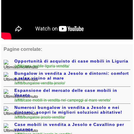
Pagine correlate:
Opportunità di acquisto di case mobili in Liguria
/affitti/casa-mobile-liguria-vendita/
Bungalow in vendita a Jesolo e dintorni: comfort
e relax vicino al mare
/affitti/bungalow-vendita-jesolo/
Espansione del mercato delle case mobili in
Veneto
/affitti/case-mobili-in-vendita-nei-campeggi-al-mare-veneto/
Numerosi bungalow in vendita a Jesolo e nei
dintorni: scopri le migliori soluzioni abitative!
/affitti/bungalow-jesolo-vendita/
Case mobili in vendita a Jesolo e Cavallino per
vacanze