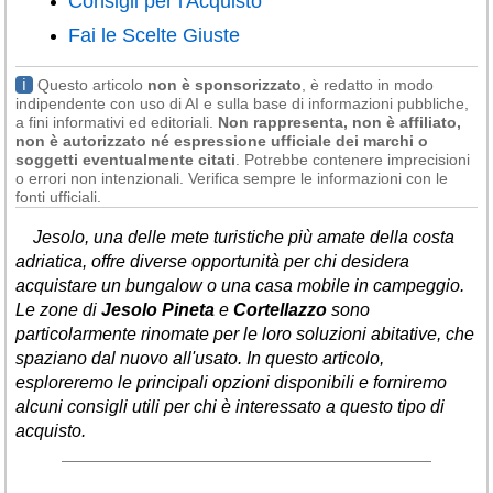
Consigli per l'Acquisto
Liguria
(190)
Fai le Scelte Giuste
Lombardia
(177)
ℹ
Questo articolo
non è sponsorizzato
, è redatto in modo
Marche
(242)
indipendente con uso di AI e sulla base di informazioni pubbliche,
a fini informativi ed editoriali.
Non rappresenta, non è affiliato,
Molise
(38)
non è autorizzato né espressione ufficiale dei marchi o
soggetti eventualmente citati
. Potrebbe contenere imprecisioni
Piemonte
(117)
o errori non intenzionali. Verifica sempre le informazioni con le
fonti ufficiali.
Puglia
(786)
Jesolo, una delle mete turistiche più amate della costa
Sardegna
(456)
adriatica, offre diverse opportunità per chi desidera
acquistare un bungalow o una casa mobile in campeggio.
Sicilia
(824)
Le zone di
Jesolo Pineta
e
Cortellazzo
sono
Toscana
(450)
particolarmente rinomate per le loro soluzioni abitative, che
spaziano dal nuovo all'usato. In questo articolo,
Trentino - Alto Adige
esploreremo le principali opzioni disponibili e forniremo
(139)
alcuni consigli utili per chi è interessato a questo tipo di
Umbria
(102)
acquisto.
Valle d'Aosta
(28)