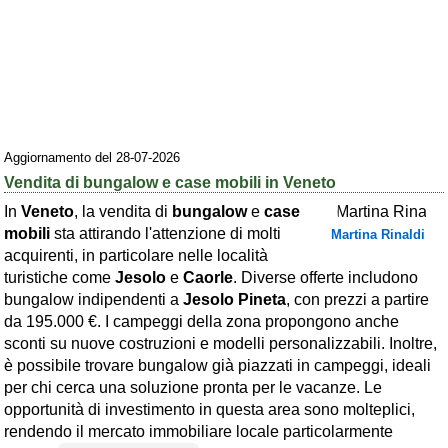
Area riservata
Chi siamo
Blog
Eventi e cose da vedere
Aggiornamento del 28-07-2026
➕ Segnala evento
Vendita di bungalow e case mobili in Veneto
Area riservata
In
Veneto
, la vendita di
bungalow
e
case
mobili
sta attirando l'attenzione di molti
Martina Rinaldi
Chi siamo
acquirenti, in particolare nelle località
turistiche come
Jesolo
e
Caorle
. Diverse offerte includono
Ambienti
bungalow indipendenti a
Jesolo Pineta
, con prezzi a partire
da 195.000 €. I campeggi della zona propongono anche
≋ Mare
sconti su nuove costruzioni e modelli personalizzabili. Inoltre,
🗻 Montagna
è possibile trovare bungalow già piazzati in campeggi, ideali
per chi cerca una soluzione pronta per le vacanze. Le
Laghi
opportunità di investimento in questa area sono molteplici,
Isole
rendendo il mercato immobiliare locale particolarmente