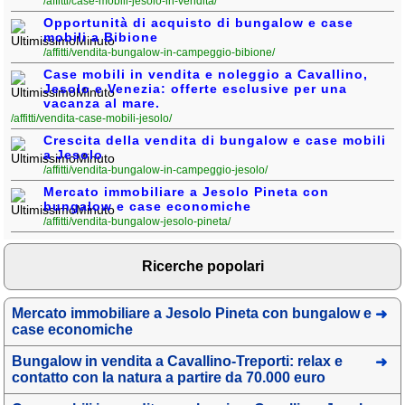
/affitti/case-mobili-jesolo-in-vendita/
Opportunità di acquisto di bungalow e case
mobili a Bibione
/affitti/vendita-bungalow-in-campeggio-bibione/
Case mobili in vendita e noleggio a Cavallino,
Jesolo e Venezia: offerte esclusive per una
vacanza al mare.
/affitti/vendita-case-mobili-jesolo/
Crescita della vendita di bungalow e case mobili
a Jesolo
/affitti/vendita-bungalow-in-campeggio-jesolo/
Mercato immobiliare a Jesolo Pineta con
bungalow e case economiche
/affitti/vendita-bungalow-jesolo-pineta/
Ricerche popolari
Mercato immobiliare a Jesolo Pineta con bungalow e
case economiche
Bungalow in vendita a Cavallino-Treporti: relax e
contatto con la natura a partire da 70.000 euro