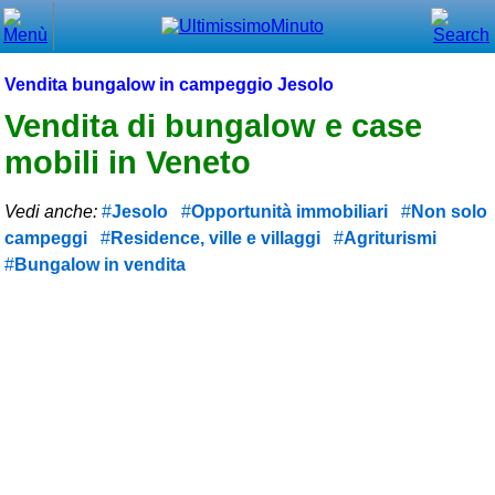
Chiudi
Menù principale
Vendita bungalow in campeggio Jesolo
⌂ Home
Vendita di bungalow e case
mobili in Veneto
🕐 Last Minute
🕐 First Minute
Vedi anche:
Jesolo
Opportunità immobiliari
Non solo
campeggi
Residence, ville e villaggi
Agriturismi
🔍 Cerca
Bungalow in vendita
Trova vicino a te
➕ Inserisci annuncio
Ottenere il CIN
Blog
Eventi e cose da vedere
➕ Segnala evento