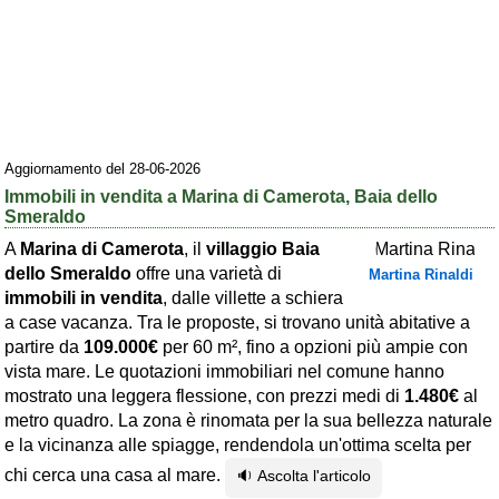
Area riservata
Chi siamo
Blog
Eventi e cose da vedere
Aggiornamento del 28-06-2026
➕ Segnala evento
Immobili in vendita a Marina di Camerota, Baia dello
Smeraldo
Area riservata
A
Marina di Camerota
, il
villaggio Baia
Chi siamo
dello Smeraldo
offre una varietà di
Martina Rinaldi
immobili in vendita
, dalle villette a schiera
Ambienti
a case vacanza. Tra le proposte, si trovano unità abitative a
partire da
109.000€
per 60 m², fino a opzioni più ampie con
≋ Mare
vista mare. Le quotazioni immobiliari nel comune hanno
mostrato una leggera flessione, con prezzi medi di
1.480€
al
🗻 Montagna
metro quadro. La zona è rinomata per la sua bellezza naturale
Laghi
e la vicinanza alle spiagge, rendendola un'ottima scelta per
chi cerca una casa al mare.
🔉 Ascolta l'articolo
Isole