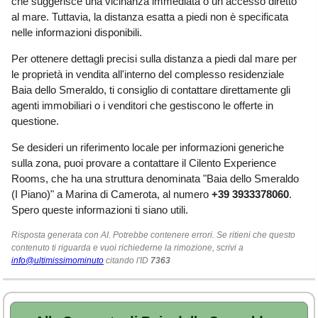
che suggerisce una vicinanza immediata o un accesso diretto
Liguria
(190)
al mare. Tuttavia, la distanza esatta a piedi non è specificata
nelle informazioni disponibili.
Lombardia
(177)
Per ottenere dettagli precisi sulla distanza a piedi dal mare per
Marche
(242)
le proprietà in vendita all'interno del complesso residenziale
Molise
(38)
Baia dello Smeraldo, ti consiglio di contattare direttamente gli
agenti immobiliari o i venditori che gestiscono le offerte in
Piemonte
(117)
questione.
Puglia
(786)
Se desideri un riferimento locale per informazioni generiche
Sardegna
(456)
sulla zona, puoi provare a contattare il Cilento Experience
Rooms, che ha una struttura denominata "Baia dello Smeraldo
Sicilia
(824)
(I Piano)" a Marina di Camerota, al numero
+39 3933378060
.
Toscana
(450)
Spero queste informazioni ti siano utili.
Trentino - Alto Adige
Risposta generata con AI. Potrebbe contenere errori. Se ritieni che questo
(139)
contenuto ti riguarda e vuoi richiederne la rimozione, scrivi a
info@ultimissimominuto
citando l'ID
7363
Umbria
(102)
Valle d'Aosta
(28)