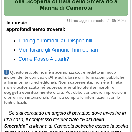
Alla Scoperta di Baia dello Smeraldo a
Veneto
(179)
Marina di Camerota
Ultimo aggiornamento: 21-06-2026
In questo
approfondimento troverai:
Tipologie Immobiliari Disponibili
Monitorare gli Annunci Immobiliari
Come Posso Aiutarti?
ℹ
Questo articolo
non è sponsorizzato
, è redatto in modo
indipendente con uso di AI e sulla base di informazioni pubbliche,
a fini informativi ed editoriali.
Non rappresenta, non è affiliato,
non è autorizzato né espressione ufficiale dei marchi o
soggetti eventualmente citati
. Potrebbe contenere imprecisioni
o errori non intenzionali. Verifica sempre le informazioni con le
fonti ufficiali.
Se stai cercando un angolo di paradiso dove investire in
una casa, il complesso residenziale
"Baia dello
Smeraldo"
a Marina di Camerota potrebbe essere la scelta