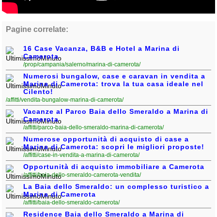
Pagine correlate:
16 Case Vacanza, B&B e Hotel a Marina di
Camerota
/prop/campania/salerno/marina-di-camerota/
Numerosi bungalow, case e caravan in vendita a
Marina di Camerota: trova la tua casa ideale nel
Cilento!
/affitti/vendita-bungalow-marina-di-camerota/
Vacanze al Parco Baia dello Smeraldo a Marina di
Camerota
/affitti/parco-baia-dello-smeraldo-marina-di-camerota/
Numerose opportunità di acquisto di case a
Marina di Camerota: scopri le migliori proposte!
/affitti/case-in-vendita-a-marina-di-camerota/
Opportunità di acquisto immobiliare a Camerota
/affitti/baia-dello-smeraldo-camerota-vendita/
La Baia dello Smeraldo: un complesso turistico a
Marina di Camerota
/affitti/baia-dello-smeraldo-camerota/
Residence Baia dello Smeraldo a Marina di