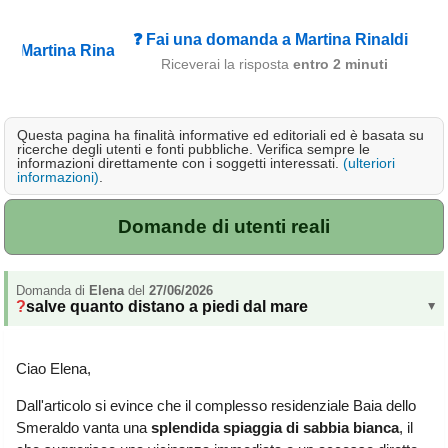
Campagna
❓ Fai una domanda a Martina Rinaldi
Terme
Riceverai la risposta
entro 2 minuti
Sci
Altro
Questa pagina ha finalità informative ed editoriali ed è basata su
ricerche degli utenti e fonti pubbliche. Verifica sempre le
informazioni direttamente con i soggetti interessati.
(ulteriori
Cerca le offerte per regione
informazioni)
.
Abruzzo
(214)
Domande di utenti reali
Basilicata
(64)
Calabria
(332)
Domanda di
Elena
del
27/06/2026
Campania
(364)
salve quanto distano a piedi dal mare
▸
Emilia - Romagna
(227)
Ciao Elena,
Friuli - Venezia Giulia
(39)
Dall'articolo si evince che il complesso residenziale Baia dello
Smeraldo vanta una
splendida spiaggia di sabbia bianca
, il
Lazio
(318)