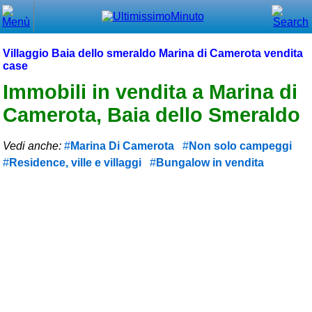
Chiudi
Menù principale
Villaggio Baia dello smeraldo Marina di Camerota vendita
case
⌂ Home
Immobili in vendita a Marina di
🕐 Last Minute
Camerota, Baia dello Smeraldo
🕐 First Minute
Vedi anche:
Marina Di Camerota
Non solo campeggi
🔍 Cerca
Residence, ville e villaggi
Bungalow in vendita
Trova vicino a te
➕ Inserisci annuncio
Ottenere il CIN
Blog
Eventi e cose da vedere
➕ Segnala evento