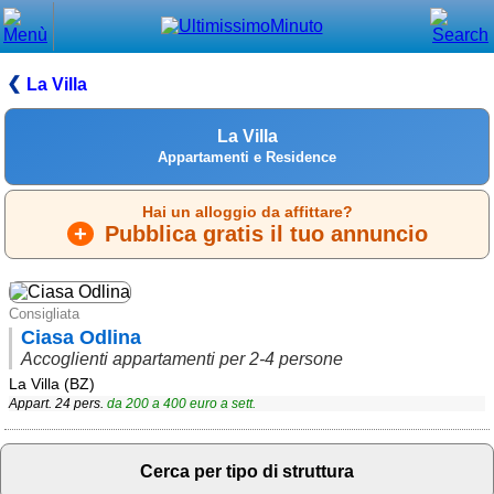
Chiudi
Menù principale
La Villa
⌂ Home
La Villa
🕐 Last Minute
Appartamenti e Residence
🕐 First Minute
Hai un alloggio da affittare?
+
Pubblica gratis il tuo annuncio
🔍 Cerca
Trova vicino a te
Consigliata
Ciasa Odlina
➕ Inserisci annuncio
Accoglienti appartamenti per 2-4 persone
Ottenere il CIN
La Villa (BZ)
Appart. 24 pers.
da
200
a
400
euro a sett.
Blog
Eventi e cose da vedere
Cerca per tipo di struttura
➕ Segnala evento