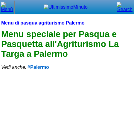
Chiudi
Menù principale
Menu di pasqua agriturismo Palermo
⌂ Home
Menu speciale per Pasqua e
Pasquetta all'Agriturismo La
🕐 Last Minute
Targa a Palermo
🕐 First Minute
Vedi anche:
Palermo
🔍 Cerca
Trova vicino a te
➕ Inserisci annuncio
Ottenere il CIN
Blog
Eventi e cose da vedere
➕ Segnala evento