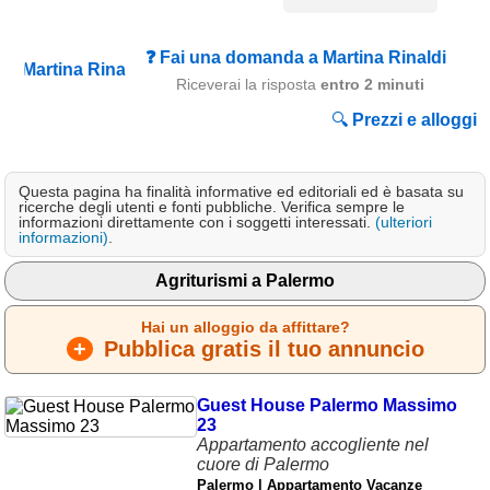
Campagna
Terme
❓ Fai una domanda a Martina Rinaldi
Riceverai la risposta
entro 2 minuti
Sci
🔍
Prezzi e alloggi
Altro
Cerca le offerte per regione
Questa pagina ha finalità informative ed editoriali ed è basata su
ricerche degli utenti e fonti pubbliche. Verifica sempre le
Abruzzo
(214)
informazioni direttamente con i soggetti interessati.
(ulteriori
informazioni)
.
Basilicata
(64)
Agriturismi a Palermo
Calabria
(332)
Hai un alloggio da affittare?
Campania
(364)
+
Pubblica gratis il tuo annuncio
Emilia - Romagna
(227)
Guest House Palermo Massimo
Friuli - Venezia Giulia
23
(39)
Appartamento accogliente nel
cuore di Palermo
Lazio
(318)
Palermo | Appartamento Vacanze