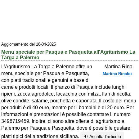
Area riservata
Chi siamo
Blog
Eventi e cose da vedere
Aggiornamento del 18-04-2025
Menu speciale per Pasqua e Pasquetta all'Agriturismo La
➕ Segnala evento
Targa a Palermo
Area riservata
L'Agriturismo La Targa a Palermo offre un
menu speciale per Pasqua e Pasquetta,
Martina Rinaldi
Chi siamo
con piatti tradizionali e genuini a base di
carne e prodotti locali. Il pranzo di Pasqua include funghi
Ambienti
ripieni, zucca agrodolce, focaccina con milza, flan di ricotta,
≋ Mare
olive condite, salame, porchetta e caponata. Il costo del menu
per adulti è di 40 euro, mentre per i bambini è di 20 euro. Per
🗻 Montagna
informazioni e prenotazioni è possibile contattare il numero
3498719459. Inoltre, ci sono altre offerte di agriturismo a
Laghi
Palermo per Pasqua e Pasquetta, dove è possibile gustare
Isole
piatti tipici della tradizione siciliana.
🔉 Ascolta l'articolo