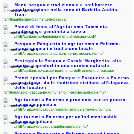
Menù pasquale tradizionale e prelibatezze
gastronomiche nella zona di Barletta-Andria-
Trani
/affitti/agriturismo-bat-menu-di-pasqua/
Pranzi di festa all'Agriturismo Tumminia:
tradizione e genuinità a tavola
/affitti/agriturismo-tumminia-menu-di-pasqua-costi/
Pasqua e Pasquetta in agriturismo a Palermo:
pranzi speciali e tradizione locale
/affitti/pranzo-pasquetta-agriturismo-provincia-palermo/
Festeggia la Pasqua a Casale Margherita: alta
cucina e comfort in una cornice naturale
/affitti/agriturismo-casale-margherita-pollina-menu-di-pasqua/
Pranzi speciali per Pasqua e Pasquetta a Palermo
e provincia: dalle tradizioni siciliane all'eleganza
delle location
/affitti/pranzo-di-pasqua-in-agriturismo-in-provincia-di-palermo/
Agriturismi a Palermo e provincia per un pranzo
pasquale speciale
/affitti/pranzo-di-pasqua-in-agriturismo-palermo-e-provincia/
Agriturismi a Palermo per un'indimenticabile
Pasqua siciliana
/affitti/pranzo-di-pasqua-agriturismo-palermo/
Pasqua e Pasquetta a Palermo: scopri i menù