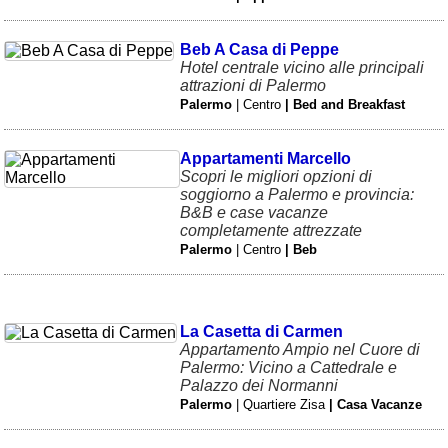
Liguria
(190)
Lombardia
(177)
Beb A Casa di Peppe
Hotel centrale vicino alle principali
Marche
(242)
attrazioni di Palermo
Palermo
| Centro
| Bed and Breakfast
Molise
(38)
Piemonte
(117)
Appartamenti Marcello
Scopri le migliori opzioni di
Puglia
(786)
soggiorno a Palermo e provincia:
B&B e case vacanze
Sardegna
(456)
completamente attrezzate
Palermo
| Centro
| Beb
Sicilia
(824)
Toscana
(450)
Trentino - Alto Adige
La Casetta di Carmen
(139)
Appartamento Ampio nel Cuore di
Palermo: Vicino a Cattedrale e
Umbria
(102)
Palazzo dei Normanni
Palermo
| Quartiere Zisa
| Casa Vacanze
Valle d'Aosta
(28)