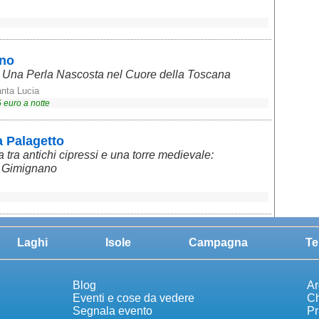
ano
 Una Perla Nascosta nel Cuore della Toscana
anta Lucia
5
euro a notte
a Palagetto
tra antichi cipressi e una torre medievale:
n Gimignano
Laghi
Isole
Campagna
Te
Blog
Ar
Eventi e cose da vedere
Ch
Segnala evento
Pr