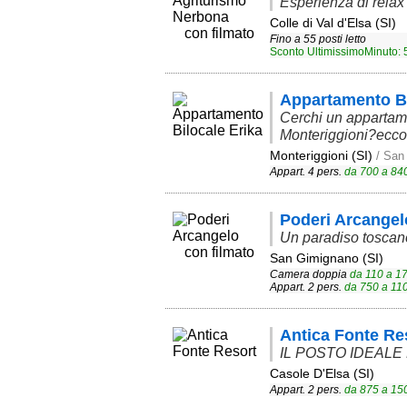
Esperienza di relax
Colle di Val d'Elsa (SI)
con filmato
Fino a 55 posti letto
Sconto UltimissimoMinuto:
Appartamento Bi
Cerchi un appartam
Monteriggioni?ecco
Monteriggioni (SI)
/ San
Appart. 4 pers.
da
700
a
84
Poderi Arcangel
Un paradiso toscan
con filmato
San Gimignano (SI)
Camera doppia
da
110
a
1
Appart. 2 pers.
da
750
a
11
Antica Fonte Re
IL POSTO IDEALE
Casole D'Elsa (SI)
Appart. 2 pers.
da
875
a
15