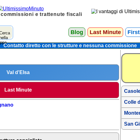
 commissioni e trattenute fiscali
Blog
Last Minute
Firs
Contatto diretto con le strutture e nessuna commissione
Val d'Elsa
Last Minute
Casole
Colle d
ignano
Monter
San G