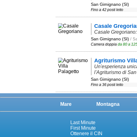
San Gimignano (SI)
Fino a 42 posti letto
Casale Gregori
Casale Gregoriano:
San Gimignano (SI)
/ S
Camera doppia
da
80
a
12
Agriturismo Vill
Un'esperienza unica 
l'Agriturismo di Sa
San Gimignano (SI)
Fino a 36 posti letto
Mare
Montagna
Last Minute
First Minute
Ottenere il CIN