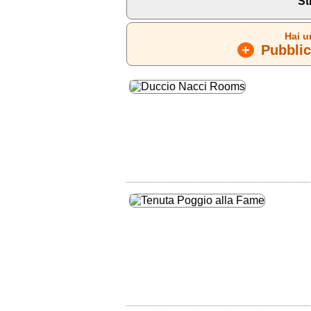
St
Hai u
+
Pubblica