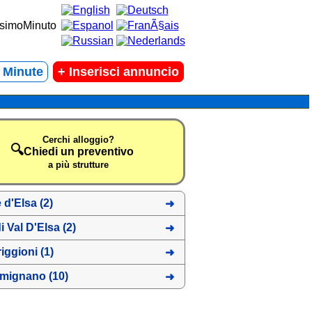
t Minute
+
Inserisci annuncio
Cerchi alloggio?
🔍
Chiedi un preventivo
a più strutture
 d'Elsa (2)
i Val D'Elsa (2)
iggioni (1)
imignano
(10)