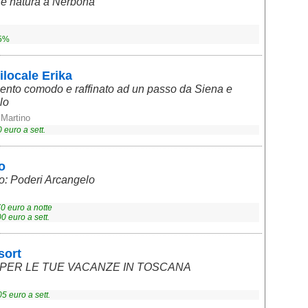
 e natura a Nerbona
 5%
locale Erika
ento comodo e raffinato ad un passo da Siena e
lo
 Martino
0
euro a sett.
o
o: Poderi Arcangelo
70
euro a notte
00
euro a sett.
sort
 PER LE TUE VACANZE IN TOSCANA
05
euro a sett.