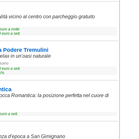
ità vicino al centro con parcheggio gratuito
euro a notte
0
euro a sett.
a Podere Tremulini
elax in un'oasi naturale
sano
0
euro a sett.
 5%
tica
ca Romantica: la posizione perfetta nel cuore di
uro a sett.
nza d'epoca a San Gimignano