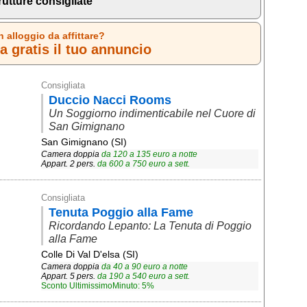
rutture consigliate
n alloggio da affittare?
 gratis il tuo annuncio
Consigliata
Duccio Nacci Rooms
Un Soggiorno indimenticabile nel Cuore di
San Gimignano
San Gimignano (SI)
Camera doppia
da
120
a
135
euro a notte
Appart. 2 pers.
da
600
a
750
euro a sett.
Consigliata
Tenuta Poggio alla Fame
Ricordando Lepanto: La Tenuta di Poggio
alla Fame
Colle Di Val D'elsa (SI)
Camera doppia
da
40
a
90
euro a notte
Appart. 5 pers.
da
190
a
540
euro a sett.
Sconto UltimissimoMinuto: 5%