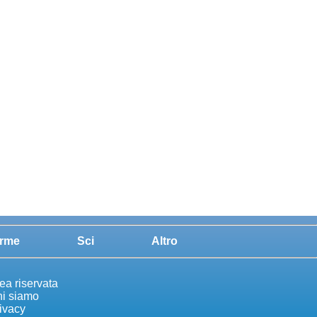
rme
Sci
Altro
ea riservata
i siamo
ivacy