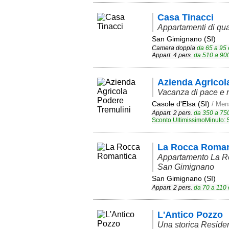
Casa Tinacci
Appartamenti di qual
San Gimignano (SI)
Camera doppia
da
65
a
95
Appart. 4 pers.
da
510
a
90
Azienda Agricol
Vacanza di pace e r
Casole d'Elsa (SI)
/ Men
Appart. 2 pers.
da
350
a
75
Sconto UltimissimoMinuto:
La Rocca Roman
Appartamento La Roc
San Gimignano
San Gimignano (SI)
Appart. 2 pers.
da
70
a
110
e
L'Antico Pozzo
Una storica Reside