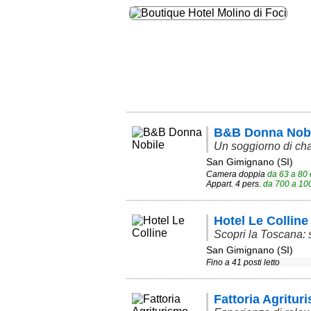
B&B Donna Nobi
Un soggiorno di c
San Gimignano (SI)
Camera doppia
da
63
a
80
Appart. 4 pers.
da
700
a
10
Hotel Le Colline
Scopri la Toscana: s
San Gimignano (SI)
Fino a 41 posti letto
Fattoria Agritu